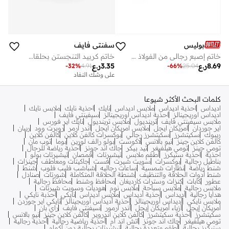
بوليس
سفنتي فايف
خاتم إصبع رجالي من الفولاذ المقاوم للصدأ بالمينا السوداء
خاتم كربيد التنجستن بحلقات مصقولة
8.69
ر.ع
3.35
ر.ع
-
32
%
4.91
-
66
%
25.04
على وشك النفاد
كلمات البحث الأكثر شيوعا
اديداس
احذية اديداس
ملابس اديداس
نايك
احذية نايك
ملابس نايك
اديداس اوريجينالز
احذية اديداس اوريجينالز
سيفينتي فايف
ملابس سيفينتي فايف
ترينديول
ملابس ترينديول
نايك اير فورس
اير جوردان
امريكان ايجل
ملابس امريكان ايجل
اندر ارمر
روبرت وود
ريبان
ريبوك
سكيتشرز
سكيتشرز رجالي
بوكسرات كالفن كلاين
كالفن كلاين
كالفن كلاين جينز
نيو بالانس
لاكوست
بولو رالف لورين
بوما
توب مان
تومي جينز
تومي هيلفيغر
تيد بيكر
جاك اند جونز
أحذية رياضة للرجال
احذية
احذية سنيكرز
أطقم ملابس
تيشيرتات
قمصان
تيشيرتات بولو
بناطيل رجالية
بوكسرات
سويت شيرت
فست
جاكيتات ومعاطف
جينزات
شنط رياضة
نظارات شمسية
ساعات رجاليه
شباشب فليب فلوب
شنط
شنط أدوات الحلاقة والتنظيف
شنطة الحلاقة المتكاملة
شورتات
صنادل
عطور
كابات
كنزات وسترات كارديغان
محافظ وشنط
محافظ رجالية
ملابس رجالية
ملابس سباحة
ملابس نوم
هوديات وسويت شيرتات
هدايا رجالية
أديداس
أحذية أديداس
ملابس أديداس
نايكي
أحذبة نايكي
ملابس نايكي
أديداس أوريجينالز
أحذية أديداس أوريجينالز
نايكي اير جوردن
أمريكان إيجل
أزياء أمريكان إيجل
أندر آرمور
سيفنتي فايف
راي بان
سكيتشرز
أحذية سكيتشرز
كالفن كلاين اندروير
كالفن كلاين جينز
نيو بالانس
تومي هيلفيغر
جاك اند جونز
اتش اند ام
أحذية رياضية رجالية
أحذية رجالية
سنيكرز رجالية
أطقم متعددة رجالية
تيشيرتات رجالية دون أكمام