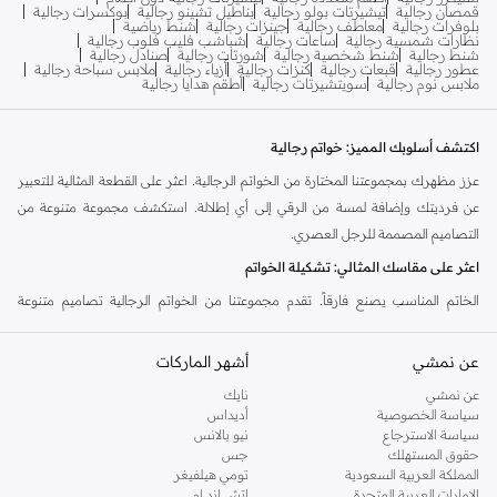
قمصان رجالية
تيشيرتات بولو رجالية
بناطيل تشينو رجالية
بوكسرات رجالية
بلوفرات رجالية
معاطف رجالية
جينزات رجالية
شنط رياضية
نظارات شمسية رجالية
ساعات رجالية
شباشب فليب فلوب رجالية
شنط رجالية
شنط شخصية رجالية
شورتات رجالية
صنادل رجالية
عطور رجالية
قبعات رجالية
كنزات رجالية
أزياء رجالية
ملابس سباحة رجالية
ملابس نوم رجالية
سويتشيرتات رجالية
أطقم هدايا رجالية
اكتشف أسلوبك المميز: خواتم رجالية
عزز مظهرك بمجموعتنا المختارة من الخواتم الرجالية. اعثر على القطعة المثالية للتعبير
عن فرديتك وإضافة لمسة من الرقي إلى أي إطلالة. استكشف مجموعة متنوعة من
التصاميم المصممة للرجل العصري.
اعثر على مقاسك المثالي: تشكيلة الخواتم
الخاتم المناسب يصنع فارقاً. تقدم مجموعتنا من الخواتم الرجالية تصاميم متنوعة
لتناسب أسلوبك الشخصي. اختر من بين مجموعة من الخيارات في تشكيلة نمشي.
عن نمشي
أشهر الماركات
الخواتم الكلاسيكية:
خالدة ومتعددة الاستخدامات، مثالية للارتداء اليومي.
عن نمشي
نايك
الخواتم الختم:
جريئة ومميزة، تضيف لمسة من الإرث.
سياسة الخصوصية
أديداس
الخواتم اللافتة:
تصاميم فريدة تلفت الأنظار وتبرز الشخصية.
سياسة الاسترجاع
نيو بالانس
حقوق المستهلك
جس
الخواتم البسيطة:
أنيقة وغير ملفتة للحصول على لمسة رقيقة وراقية.
المملكة العربية السعودية
تومي هيلفيغر
الإمارات العربية المتحدة
اتش اند ام