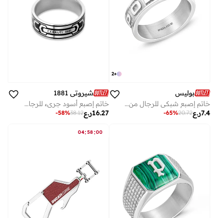
2
+
بوليس
شيروتي 1881
خاتم إصبع شبكي للرجال من الفولاذ المقاوم للصدأ بشعار
خاتم إصبع أسود جريء للرجال 64
7.4
ر.ع
16.27
ر.ع
-
58
%
38.12
-
65
%
20.72
:
:
04
58
00