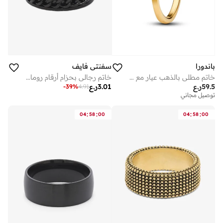
سفنتي فايف
باندورا
خاتم رجالي بحزام أرقام رومانية دوارة
خاتم مطلي بالذهب عيار مع زركونيا مكعب شفاف
3.01
ر.ع
59.5
ر.ع
-
39
%
4.91
توصيل مجاني
:
:
:
:
04
58
00
04
58
00