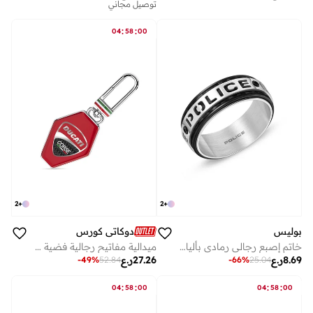
توصيل مجاني
:
:
04
58
00
2
+
2
+
بوليس
دوكاتي كورس
خاتم إصبع رجالي رمادي بألياف كربون سوداء
ميدالية مفاتيح رجالية فضية مع مينا حمراء مم
8.69
ر.ع
27.26
ر.ع
-
49
%
52.84
-
66
%
25.04
:
:
:
:
04
58
00
04
58
00