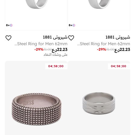
8
+
8
+
شيروتي 1881
شيروتي 1881
Luigi Silver Stainless Steel Ring for Men 62mm
Luigi Silver Gunmetal Stainless Steel Ring for Men 62mm
22.23
ر.ع
22.23
ر.ع
-
29
%
31.00
-
29
%
31.00
على وشك النفاد
:
:
:
:
04
58
00
04
58
00