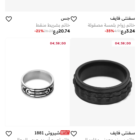
سفنتي فايف
جس
خاتم زواج بلمسة مصقولة
خاتم بشريط منقط
3.24
ر.ع
20.74
ر.ع
-
21
%
26.23
-
35
%
4.91
:
:
:
:
04
58
00
04
58
00
سفنتي فايف
شيروتي 1881
خاتم سبينر معدني مقاوم للصدأ
خاتم إصبع أسود جريء للرجال