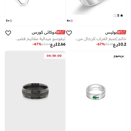
)
1
(
5
3
+
4
+
بوليس
دوكاتي كورس
خاتم إصبع الغراب للرجال من الفولاذ المقاوم للصدأ مع الملكيت
تيفوسو ميدالية مفاتيح فضية بجلد أحمر للرجال
10.2
ر.ع
12.66
ر.ع
-
47
%
23.64
-
67
%
30.18
:
:
بريميوم
00
58
04