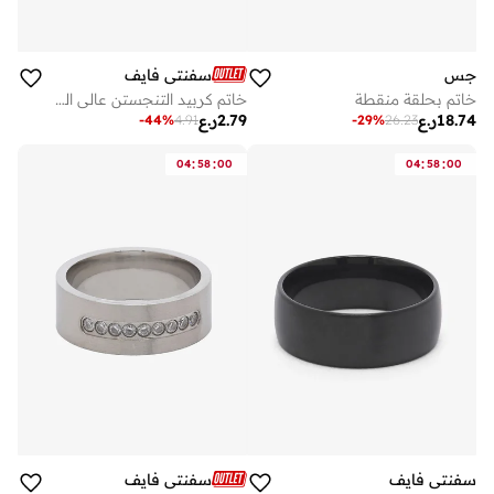
جس
سفنتي فايف
خاتم بحلقة منقطة
خاتم كربيد التنجستن عالي الجودة
18.74
ر.ع
2.79
ر.ع
-
44
%
4.91
-
29
%
26.23
:
:
:
:
04
58
00
04
58
00
سفنتي فايف
سفنتي فايف