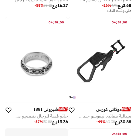
3.68
ر.ع
16.27
ر.ع
-
58
%
38.12
-
26
%
4.91
على وشك النفاد
:
:
:
:
04
58
00
04
58
00
3
+
دوكاتي كورس
شيروتي 1881
ميدالية مفاتيح تيفوسو جلد وفولاذ أسود للرجال
خاتم فضة للرجال بتصميم مشط
30.88
ر.ع
13.36
ر.ع
-
57
%
30.88
-
49
%
60.08
:
:
04
58
00