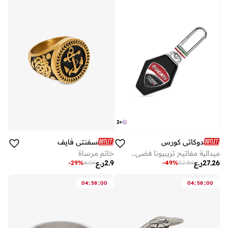
2
+
دوكاتي كورس
سفنتي فايف
ميدالية مفاتيح تريبيونا فضي وأسود بالمينا للرجال
خاتم مرساة
27.26
ر.ع
2.9
ر.ع
-
29
%
4.04
-
49
%
52.84
:
:
:
:
04
58
00
04
58
00