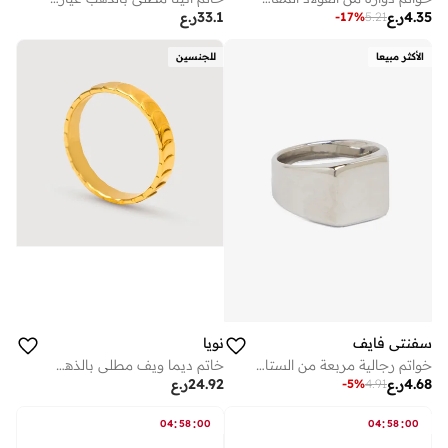
4.35
ر.ع
33.1
ر.ع
-
17
%
5.21
الأكثر مبيعا
للجنسين
سفنتي فايف
نويا
خواتم رجالية مربعة من الستانلس ستيل
خاتم ديما ويف مطلي بالذهب عيار 18 قيراط
4.68
ر.ع
24.92
ر.ع
-
5
%
4.91
:
:
:
:
04
58
00
04
58
00