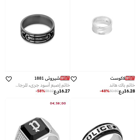
لاكوست
شيروتي 1881
خاتم باك هاند
خاتم إصبع أسود جريء للرجال 64
16.28
ر.ع
16.27
ر.ع
-
58
%
38.12
-
48
%
30.80
:
:
04
58
00