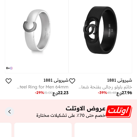
8
+
شيروتي 1881
شيروتي 1881
خاتم باولو رجالي بفتحة شعار أسود مقاس مم
Luigi Silver Gunmetal Stainless Steel Ring for Men 64mm
27.96
ر.ع
22.23
ر.ع
-
29
%
31.00
-
39
%
45.48
عروض الاوتلت
خصم حتى 70٪ على تشكيلات مختارة