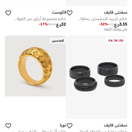
سفنتي فايف
لاكوست
خاتم كربيد التنجستن بحلقات مصقولة
خاتم مجموعة آرثور من الفولاذ المقاوم للصدأ
3.35
ر.ع
32
ر.ع
-
17
%
38.47
-
32
%
4.91
على وشك النفاد
:
:
00
58
04
للجنسين
سفنتي فايف
نويا
خواتم دوارة من الفولاذ المقاوم للصدأ
خاتم أثينا مطلي بالذهب عيار 18 قيراط