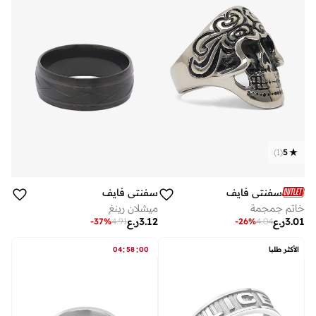
)
1
(
5
سفنتي فايف
سفنتي فايف
خاتم جمجمة
ميشلان رينغ
3.01
ر.ع
3.12
ر.ع
-
37
%
4.91
-
26
%
4.04
:
:
الأكثر طلبا
00
58
04