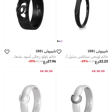
8
+
شيروتي 1881
شيروتي 1881
خاتم لويجي ستانلس ستيل أسود للرجال ٦٤ مم
خاتم باولو رجالي أسود بشعار مقصوص ٦٠ مم
22.23
ر.ع
27.96
ر.ع
-
39
%
45.48
-
29
%
31.00
:
:
:
:
04
58
00
04
58
00