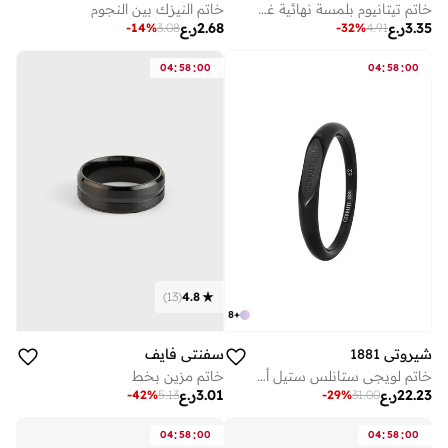
خاتم تيتانيوم بلمسة نهائية غير لامعة
خاتم النيزك بين النجوم
3.35
ر.ع
2.68
ر.ع
-
14
%
3.08
-
32
%
4.91
:
:
:
:
04
58
00
04
58
00
)
13
(
4.8
8
+
شيروتي 1881
سفنتي فايف
خاتم لويجي ستانلس ستيل أسود للرجال ٦٢ مم
خاتم مزين بخط
22.23
ر.ع
3.01
ر.ع
-
42
%
5.13
-
29
%
31.00
:
:
:
:
04
58
00
04
58
00