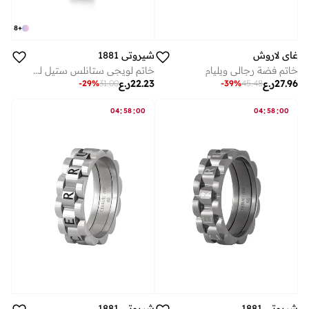
8
+
غاي لاروش
شيروتي 1881
خاتم فضة رجالي ويليام
خاتم لويجي ستانلس ستيل للرجال ٦٤ مم
27.96
ر.ع
22.23
ر.ع
-
29
%
31.00
-
39
%
45.48
:
:
:
:
04
58
00
04
58
00
شيروتي 1881
شيروتي 1881