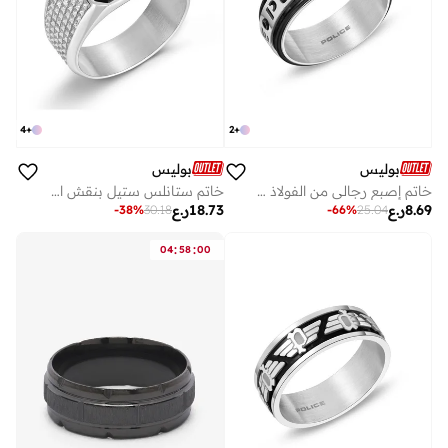
4
+
2
+
بوليس
بوليس
خاتم إصبع رجالي من الفولاذ المقاوم للصدأ مع ألياف الكربون السوداء
خاتم ستانلس ستيل بنقش الغراب وعقيق أسود ٦٠ مم
8.69
ر.ع
18.73
ر.ع
-
38
%
30.18
-
66
%
25.04
:
:
04
58
00