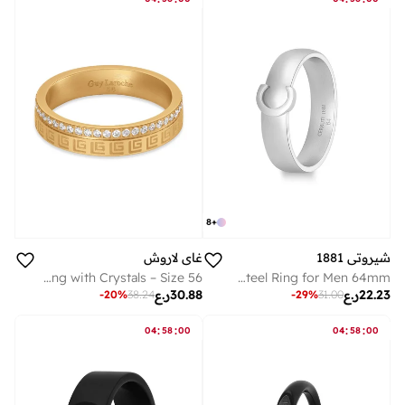
8
+
شيروتي 1881
غاي لاروش
Audrey Gold-Plated Ring with Crystals – Size 56
Luigi Stainless Steel Ring for Men 64mm
22.23
ر.ع
30.88
ر.ع
-
20
%
38.24
-
29
%
31.00
:
:
:
:
04
58
00
04
58
00