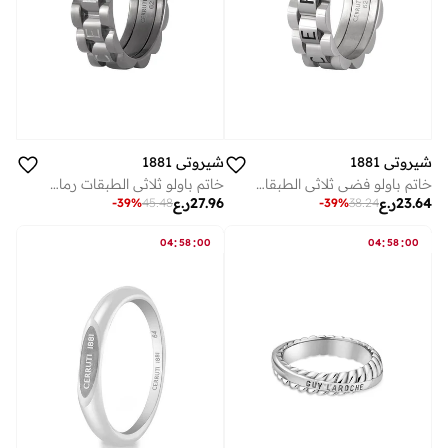
شيروتي 1881
شيروتي 1881
خاتم باولو فضي ثلاثي الطبقات للرجال مقاس
خاتم باولو ثلاثي الطبقات رمادي للرجال مقاس ٦٢
23.64
ر.ع
27.96
ر.ع
-
39
%
45.48
-
39
%
38.24
:
:
:
:
04
58
00
04
58
00