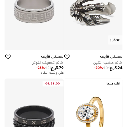
)
1
(
5
سفنتي فايف
سفنتي فايف
خاتم مخلب التنين
خاتم تخفيف التوتر
3.24
ر.ع
3.79
ر.ع
-
23
%
4.91
-
20
%
4.04
على وشك النفاد
:
:
الأكثر مبيعا
00
58
04