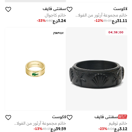
لاكوست
سفنتي فايف
خاتم مجموعة آرثور من الفولاذ المقاوم للصدأ
خاتم كاجوال
31.11
ر.ع
3.24
ر.ع
-
33
%
4.80
-
12
%
35.05
:
:
00
58
04
بريميوم
سفنتي فايف
لاكوست
خاتم توقيع
خاتم مجموعة آرثور من الفولاذ المقاوم للصدأ
3.12
ر.ع
39.59
ر.ع
-
13
%
45.13
-
23
%
4.04