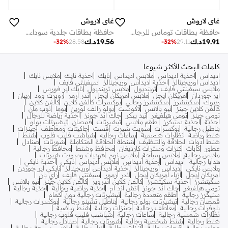
غاي لاروش
غاي لاروش
حافظة بطاقات توماس للرجال
حافظة بطاقات جلدية سوداء رجالية من غابرييل
19.91
د.ك
19.56
د.ك
-
32
%
28.58
-
32
%
29.11
كلمات البحث الأكثر شيوعا
اديداس
احذية اديداس
ملابس اديداس
نايك
احذية نايك
ملابس نايك
اديداس اوريجينالز
احذية اديداس اوريجينالز
سيفينتي فايف
ملابس سيفينتي فايف
ترينديول
ملابس ترينديول
نايك اير فورس
اير جوردان
امريكان ايجل
ملابس امريكان ايجل
اندر ارمر
روبرت وود
ريبان
ريبوك
سكيتشرز
سكيتشرز رجالي
بوكسرات كالفن كلاين
كالفن كلاين
كالفن كلاين جينز
نيو بالانس
لاكوست
بولو رالف لورين
بوما
توب مان
تومي جينز
تومي هيلفيغر
تيد بيكر
جاك اند جونز
أحذية رياضة للرجال
احذية
احذية سنيكرز
أطقم ملابس
تيشيرتات
قمصان
تيشيرتات بولو
بناطيل رجالية
بوكسرات
سويت شيرت
فست
جاكيتات ومعاطف
جينزات
شنط رياضة
نظارات شمسية
ساعات رجاليه
شباشب فليب فلوب
شنط
شنط أدوات الحلاقة والتنظيف
شنطة الحلاقة المتكاملة
شورتات
صنادل
عطور
كابات
كنزات وسترات كارديغان
محافظ وشنط
محافظ رجالية
ملابس رجالية
ملابس سباحة
ملابس نوم
هوديات وسويت شيرتات
هدايا رجالية
أديداس
أحذية أديداس
ملابس أديداس
نايكي
أحذبة نايكي
ملابس نايكي
أديداس أوريجينالز
أحذية أديداس أوريجينالز
نايكي اير جوردن
أمريكان إيجل
أزياء أمريكان إيجل
أندر آرمور
سيفنتي فايف
راي بان
سكيتشرز
أحذية سكيتشرز
كالفن كلاين اندروير
كالفن كلاين جينز
نيو بالانس
تومي هيلفيغر
جاك اند جونز
اتش اند ام
أحذية رياضية رجالية
أحذية رجالية
سنيكرز رجالية
أطقم متعددة رجالية
تيشيرتات رجالية دون أكمام
قمصان رجالية
تيشيرتات بولو رجالية
بناطيل تشينو رجالية
بوكسرات رجالية
بلوفرات رجالية
معاطف رجالية
جينزات رجالية
شنط رياضية
نظارات شمسية رجالية
ساعات رجالية
شباشب فليب فلوب رجالية
شنط رجالية
شنط شخصية رجالية
شورتات رجالية
صنادل رجالية
عطور رجالية
قبعات رجالية
كنزات رجالية
أزياء رجالية
ملابس سباحة رجالية