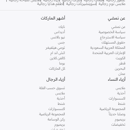
ملابس نوم رجالية
سويتشيرتات رجالية
أطقم هدايا رجالية
عن نمشي
أشهر الماركات
عن نمشي
نايك
سياسة الخصوصية
أديداس
سياسة الاسترجاع
نيو بالانس
حقوق المستهلك
جس
المملكة العربية السعودية
تومي هيلفيغر
الإمارات العربية المتحدة
اتش اند ام
الكويت
كالفن كلاين
قطر
بوما
البحرين
كل الماركات
عمان
أزياء النساء
أزياء الرجال
ملابس
تسوق حسب الفئة
أحذية
ملابس
اكسسوارات
أحذية
شنط
شنط
المجموعة الرياضية
اكسسوارات
وصلنا حديثاً
المجموعة الرياضية
بريميوم
ركن الوسامة
تخفيضات
بريميوم
تخفيضات