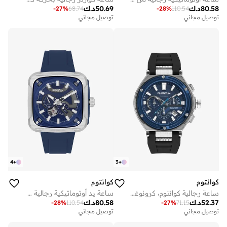
80.58
د.ك
50.69
د.ك
-
27
%
68.74
-
28
%
110.54
توصيل مجاني
توصيل مجاني
4
+
3
+
كوانتوم
كوانتوم
ساعة رجالية كوانتوم، كرونوغراف بحزام سيليكون - أسود
ساعة يد أوتوماتيكية رجالية من السيليكون
52.37
د.ك
80.58
د.ك
-
28
%
110.54
-
27
%
71.15
توصيل مجاني
توصيل مجاني