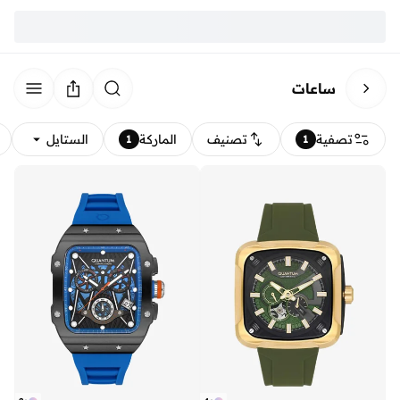
ساعات
تصفية
تصنيف
الماركة
الستايل
1
1