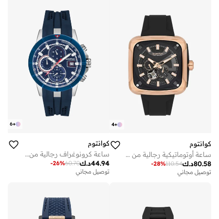
6
+
4
+
كوانتوم
كوانتوم
ساعة كرونوغراف رجالية من السيليكون . - مم
ساعة أوتوماتيكية رجالية من السيليكون . - مم
44.94
د.ك
80.58
د.ك
-
26
%
60.70
-
28
%
110.54
توصيل مجاني
توصيل مجاني