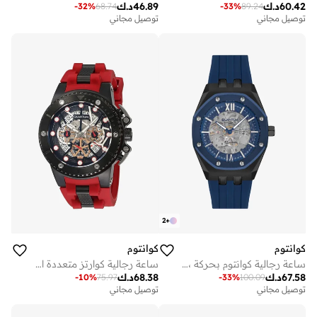
60.42
د.ك
46.89
د.ك
-
32
%
68.74
-
33
%
89.24
توصيل مجاني
توصيل مجاني
2
+
كوانتوم
كوانتوم
ساعة رجالية كوانتوم بحركة ، عرض أوتوماتيكي وسوار سيليكون، أزرق
ساعة رجالية كوارتز متعددة الوظائف بحزام سيليكون حمراء
67.58
د.ك
68.38
د.ك
-
10
%
75.97
-
33
%
100.09
توصيل مجاني
توصيل مجاني