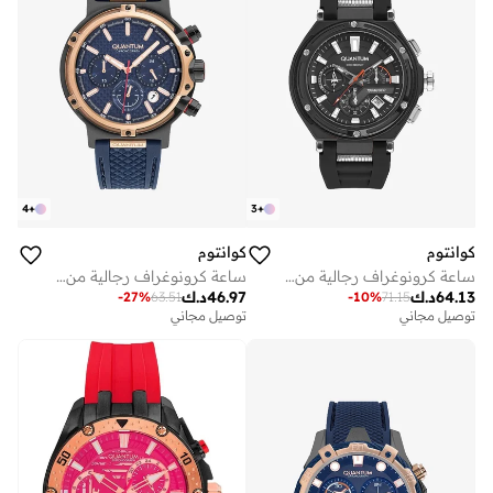
4
+
3
+
كوانتوم
كوانتوم
ساعة كرونوغراف رجالية من السيليكون . - مم
ساعة كرونوغراف رجالية من السيليكون . - مم
64.13
د.ك
46.97
د.ك
-
27
%
63.51
-
10
%
71.15
توصيل مجاني
توصيل مجاني