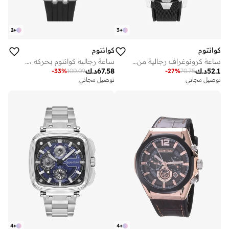
2
+
3
+
كوانتوم
كوانتوم
ساعة كرونوغراف رجالية من السيليكون . - مم
ساعة رجالية كوانتوم بحركة ، مينا أوتوماتيكي وسوار سيليكون، أسود
52.1
د.ك
67.58
د.ك
-
33
%
100.09
-
27
%
70.75
توصيل مجاني
توصيل مجاني
4
+
4
+