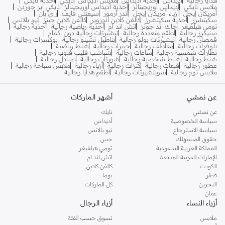
ملابس نايكي
أديداس أوريجينالز
أحذية أديداس أوريجينالز
نايكي اير جوردن
أمريكان إيجل
أزياء أمريكان إيجل
أندر آرمور
سيفنتي فايف
راي بان
سكيتشرز
أحذية سكيتشرز
كالفن كلاين اندروير
كالفن كلاين جينز
نيو بالانس
تومي هيلفيغر
جاك اند جونز
اتش اند ام
أحذية رياضية رجالية
أحذية رجالية
سنيكرز رجالية
أطقم متعددة رجالية
تيشيرتات رجالية دون أكمام
قمصان رجالية
تيشيرتات بولو رجالية
بناطيل تشينو رجالية
بوكسرات رجالية
بلوفرات رجالية
معاطف رجالية
جينزات رجالية
شنط رياضية
نظارات شمسية رجالية
ساعات رجالية
شباشب فليب فلوب رجالية
شنط رجالية
شنط شخصية رجالية
شورتات رجالية
صنادل رجالية
عطور رجالية
قبعات رجالية
كنزات رجالية
أزياء رجالية
ملابس سباحة رجالية
ملابس نوم رجالية
سويتشيرتات رجالية
أطقم هدايا رجالية
عن نمشي
أشهر الماركات
عن نمشي
نايك
سياسة الخصوصية
أديداس
سياسة الاسترجاع
نيو بالانس
حقوق المستهلك
جس
المملكة العربية السعودية
تومي هيلفيغر
الإمارات العربية المتحدة
اتش اند ام
الكويت
كالفن كلاين
قطر
بوما
البحرين
كل الماركات
عمان
أزياء النساء
أزياء الرجال
ملابس
تسوق حسب الفئة