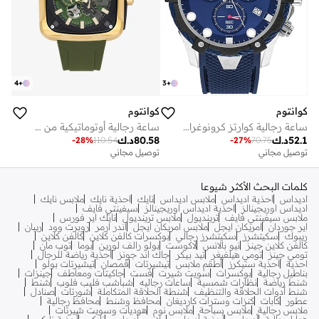
4
+
3
+
كوانتوم
كوانتوم
ساعة رجالية كوارتز كرونوغراف بحزام سيليكون - أزرق
ساعة رجالية أوتوماتيكية من السيليكون . - مم
52.1
د.ك
80.58
د.ك
-
28
%
110.54
-
27
%
70.75
توصيل مجاني
توصيل مجاني
كلمات البحث الأكثر شيوعا
اديداس
احذية اديداس
ملابس اديداس
نايك
احذية نايك
ملابس نايك
اديداس اوريجينالز
احذية اديداس اوريجينالز
سيفينتي فايف
ملابس سيفينتي فايف
ترينديول
ملابس ترينديول
نايك اير فورس
اير جوردان
امريكان ايجل
ملابس امريكان ايجل
اندر ارمر
روبرت وود
ريبان
ريبوك
سكيتشرز
سكيتشرز رجالي
بوكسرات كالفن كلاين
كالفن كلاين
كالفن كلاين جينز
نيو بالانس
لاكوست
بولو رالف لورين
بوما
توب مان
تومي جينز
تومي هيلفيغر
تيد بيكر
جاك اند جونز
أحذية رياضة للرجال
احذية
احذية سنيكرز
أطقم ملابس
تيشيرتات
قمصان
تيشيرتات بولو
بناطيل رجالية
بوكسرات
سويت شيرت
فست
جاكيتات ومعاطف
جينزات
شنط رياضة
نظارات شمسية
ساعات رجاليه
شباشب فليب فلوب
شنط
شنط أدوات الحلاقة والتنظيف
شنطة الحلاقة المتكاملة
شورتات
صنادل
عطور
كابات
كنزات وسترات كارديغان
محافظ وشنط
محافظ رجالية
ملابس رجالية
ملابس سباحة
ملابس نوم
هوديات وسويت شيرتات
هدايا رجالية
أديداس
أحذية أديداس
ملابس أديداس
نايكي
أحذبة نايكي