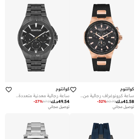
كوانتوم
كوانتوم
ساعة كرونوغراف رجالية من السيليكون . - مم
ساعة رجالية معدنية متعددة الوظائف ٤٥ مم
41.58
د.ك
49.54
د.ك
-
27
%
67.13
-
32
%
60.70
توصيل مجاني
توصيل مجاني