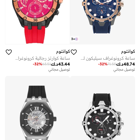
3
+
كوانتوم
كوانتوم
ساعة كرونوغراف سيليكون للرجال . - مم
ساعة كوارتز رجالية كرونوغراف بحزام سيليكون - أحمر
48.74
د.ك
43.44
د.ك
-
32
%
63.51
-
32
%
71.55
توصيل مجاني
توصيل مجاني