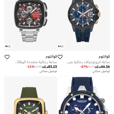
4
+
6
+
كوانتوم
كوانتوم
ساعة كرونوغراف رجالية من السيليكون . - مم
ساعة رجالية متعددة الوظائف بشاشة وسوار معدني فضي
46.36
د.ك
83.23
د.ك
-
11
%
92.85
-
27
%
62.71
توصيل مجاني
توصيل مجاني