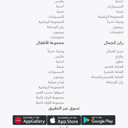
أحذية
ملابس
اكسسوارات
أحذية
شنط
شنط
المجموعة الرياضية
اكسسوارات
وصلنا حديثاً
المجموعة الرياضية
بريميوم
ركن الوسامة
تخفيضات
بريميوم
تخفيضات
ركن الجمال
مجموعة الأطفال
جديد الجمال
وصلنا حديثاً
مكياج
ملابس
عطور
احذية
العناية بالشعر
شنط
العناية بالبشرة
اكسسوارات
العناية بالجسم والصحة
بريميوم
ركن الوسامة
لوازم منزلية
المجموعة الرياضية
تسوقوا حسب العمر
مجموعة البنات كاملة
مجموعة الأولاد كاملة
تسوق عبر التطبيق