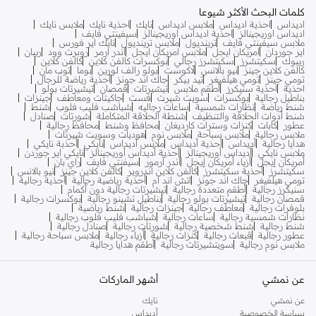
كلمات البحث الأكثر شيوعا
اديداس
احذية اديداس
ملابس اديداس
نايك
احذية نايك
ملابس نايك
اديداس اوريجينالز
احذية اديداس اوريجينالز
سيفينتي فايف
ملابس سيفينتي فايف
ترينديول
ملابس ترينديول
نايك اير فورس
اير جوردان
امريكان ايجل
ملابس امريكان ايجل
اندر ارمر
روبرت وود
ريبان
ريبوك
سكيتشرز
سكيتشرز رجالي
بوكسرات كالفن كلاين
كالفن كلاين
كالفن كلاين جينز
نيو بالانس
لاكوست
بولو رالف لورين
بوما
توب مان
تومي جينز
تومي هيلفيغر
تيد بيكر
جاك اند جونز
أحذية رياضة للرجال
احذية
احذية سنيكرز
أطقم ملابس
تيشيرتات
قمصان
تيشيرتات بولو
بناطيل رجالية
بوكسرات
سويت شيرت
فست
جاكيتات ومعاطف
جينزات
شنط رياضة
نظارات شمسية
ساعات رجاليه
شباشب فليب فلوب
شنط
شنط أدوات الحلاقة والتنظيف
شنطة الحلاقة المتكاملة
شورتات
صنادل
عطور
كابات
كنزات وسترات كارديغان
محافظ وشنط
محافظ رجالية
ملابس رجالية
ملابس سباحة
ملابس نوم
هوديات وسويت شيرتات
هدايا رجالية
أديداس
أحذية أديداس
ملابس أديداس
نايكي
أحذبة نايكي
ملابس نايكي
أديداس أوريجينالز
أحذية أديداس أوريجينالز
نايكي اير جوردن
أمريكان إيجل
أزياء أمريكان إيجل
أندر آرمور
سيفنتي فايف
راي بان
سكيتشرز
أحذية سكيتشرز
كالفن كلاين اندروير
كالفن كلاين جينز
نيو بالانس
تومي هيلفيغر
جاك اند جونز
اتش اند ام
أحذية رياضية رجالية
أحذية رجالية
سنيكرز رجالية
أطقم متعددة رجالية
تيشيرتات رجالية دون أكمام
قمصان رجالية
تيشيرتات بولو رجالية
بناطيل تشينو رجالية
بوكسرات رجالية
بلوفرات رجالية
معاطف رجالية
جينزات رجالية
شنط رياضية
نظارات شمسية رجالية
ساعات رجالية
شباشب فليب فلوب رجالية
شنط رجالية
شنط شخصية رجالية
شورتات رجالية
صنادل رجالية
عطور رجالية
قبعات رجالية
كنزات رجالية
أزياء رجالية
ملابس سباحة رجالية
ملابس نوم رجالية
سويتشيرتات رجالية
أطقم هدايا رجالية
عن نمشي
أشهر الماركات
عن نمشي
نايك
سياسة الخصوصية
أديداس