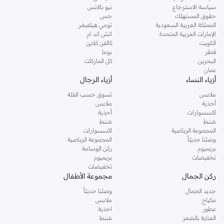
سياسة الاسترجاع
نيو بالانس
حقوق المستهلك
جس
المملكة العربية السعودية
تومي هيلفيغر
الإمارات العربية المتحدة
اتش اند ام
الكويت
كالفن كلاين
قطر
بوما
البحرين
كل الماركات
عمان
أزياء النساء
أزياء الرجال
ملابس
تسوق حسب الفئة
أحذية
ملابس
اكسسوارات
أحذية
شنط
شنط
المجموعة الرياضية
اكسسوارات
وصلنا حديثاً
المجموعة الرياضية
بريميوم
ركن الوسامة
تخفيضات
بريميوم
تخفيضات
ركن الجمال
مجموعة الأطفال
جديد الجمال
وصلنا حديثاً
مكياج
ملابس
عطور
احذية
العناية بالشعر
شنط