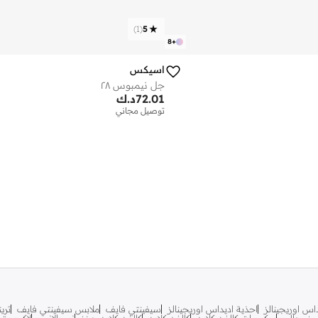
)
1
(
5
8
+
اسيكس
جل نيمبوس ٢٨
72.01
د.ك
توصيل مجاني
اس اوريجينالز
احذية اديداس اوريجينالز
سيفينتي فايف
ملابس سيفينتي فايف
تري