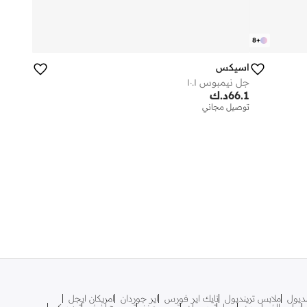
8
+
اسيكس
جل نيمبوس ١٠.١
66.1
د.ك
توصيل مجاني
نديول
ملابس ترينديول
نايك اير فورس
اير جوردان
امريكان ايجل