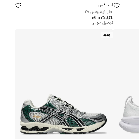
اسيكس
جل نيمبوس ٢٨
72.01
د.ك
توصيل مجاني
جديد