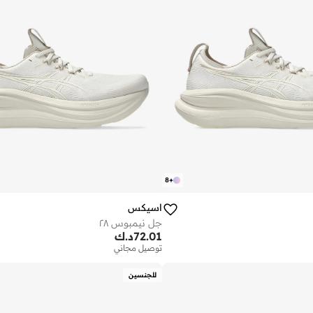
8
+
اسيكس
جل نيمبوس ٢٨
72.01
د.ك
توصيل مجاني
للجنسين