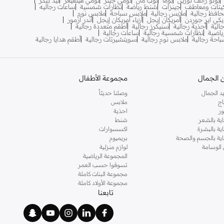
بولو رالف لورين
بوما
توب مان
تومي جينز
تومي هيلفيغر
تيد بيكر
يتات ومعاطف
جينزات
شنط رياضة
نظارات شمسية
ساعات رجاليه
افظ رجالية
ملابس رجالية
ملابس سباحة
ملابس نوم
يكي اير جوردن
أمريكان إيجل
أزياء أمريكان إيجل
أندر آرمور
الية
أحذية رجالية
سنيكرز رجالية
أطقم متعددة رجالية
اضية
نظارات شمسية رجالية
ساعات رجالية
احة رجالية
ملابس نوم رجالية
سويتشيرتات رجالية
أطقم هدايا رجالية
 الجمال
مجموعة الأطفال
د الجمال
وصلنا حديثاً
اج
ملابس
ر
احذية
اية بالشعر
شنط
اية بالبشرة
اكسسوارات
ناية بالجسم والصحة
بريميوم
 الوسامة
لوازم منزلية
المجموعة الرياضية
تسوقوا حسب العمر
مجموعة البنات كاملة
مجموعة الأولاد كاملة
تابعنا