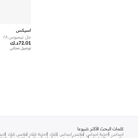
اسيكس
جل نيمبوس ٢٨
72.01
د.ك
توصيل مجاني
كلمات البحث الأكثر شيوعا
اديداس
احذية اديداس
ملابس اديداس
نايك
احذية نايك
ملابس نايك
اديد