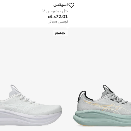
اسيكس
جل نيمبوس ٢٨
72.01
د.ك
توصيل مجاني
بريميوم