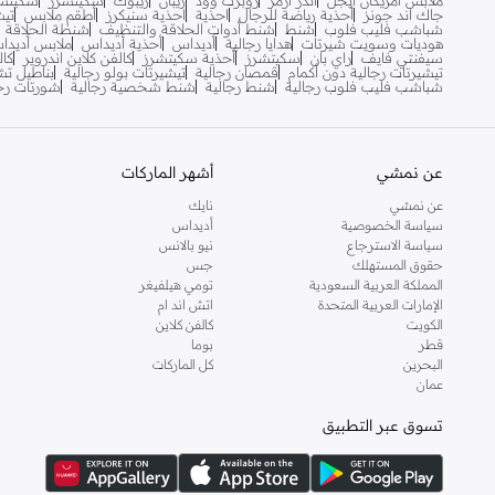
ملابس امريكان ايجل
اندر ارمر
روبرت وود
ريبان
ريبوك
سكيتشرز
سكيتشر
جاك اند جونز
أحذية رياضة للرجال
احذية
احذية سنيكرز
أطقم ملابس
تيش
شباشب فليب فلوب
شنط
شنط أدوات الحلاقة والتنظيف
شنطة الحلاقة ال
هوديات وسويت شيرتات
هدايا رجالية
أديداس
أحذية أديداس
ملابس أديدا
سيفنتي فايف
راي بان
سكيتشرز
أحذية سكيتشرز
كالفن كلاين اندروير
كال
تيشيرتات رجالية دون أكمام
قمصان رجالية
تيشيرتات بولو رجالية
بناطيل تش
شباشب فليب فلوب رجالية
شنط رجالية
شنط شخصية رجالية
شورتات رجا
عن نمشي
أشهر الماركات
عن نمشي
نايك
سياسة الخصوصية
أديداس
سياسة الاسترجاع
نيو بالانس
حقوق المستهلك
جس
المملكة العربية السعودية
تومي هيلفيغر
الإمارات العربية المتحدة
اتش اند ام
الكويت
كالفن كلاين
قطر
بوما
البحرين
كل الماركات
عمان
تسوق عبر التطبيق