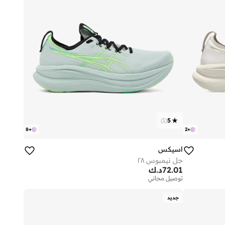
)
1
(
5
8
+
2
+
اسيكس
جل نيمبوس ٢٨
72.01
د.ك
توصيل مجاني
جديد