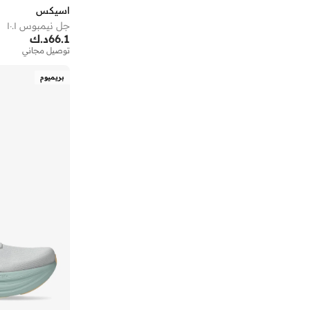
اسيكس
جل نيمبوس ١٠.١
66.1
د.ك
توصيل مجاني
بريميوم