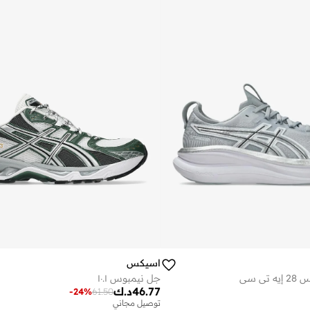
اسيكس
ي سي
جل نيمبوس ١٠.١
46.77
د.ك
-
24
%
61.50
توصيل مجاني