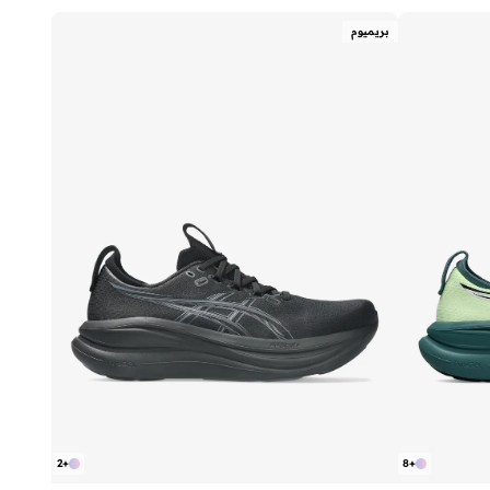
بريميوم
2
+
8
+