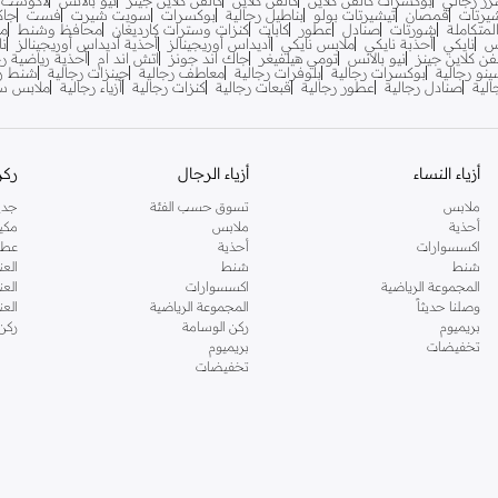
ز رجالي
بوكسرات كالفن كلاين
كالفن كلاين
كالفن كلاين جينز
نيو بالانس
لاكوست
يرتات
قمصان
تيشيرتات بولو
بناطيل رجالية
بوكسرات
سويت شيرت
فست
جاك
متكاملة
شورتات
صنادل
عطور
كابات
كنزات وسترات كارديغان
محافظ وشنط
مح
س
نايكي
أحذبة نايكي
ملابس نايكي
أديداس أوريجينالز
أحذية أديداس أوريجينالز
نا
فن كلاين جينز
نيو بالانس
تومي هيلفيغر
جاك اند جونز
اتش اند ام
أحذية رياضية رج
ينو رجالية
بوكسرات رجالية
بلوفرات رجالية
معاطف رجالية
جينزات رجالية
شنط ري
لية
صنادل رجالية
عطور رجالية
قبعات رجالية
كنزات رجالية
أزياء رجالية
ملابس سب
أزياء النساء
أزياء الرجال
ركن
ملابس
تسوق حسب الفئة
جدي
أحذية
ملابس
مكي
اكسسوارات
أحذية
عطو
شنط
شنط
العن
المجموعة الرياضية
اكسسوارات
العن
وصلنا حديثاً
المجموعة الرياضية
الع
بريميوم
ركن الوسامة
ركن
تخفيضات
بريميوم
تخفيضات