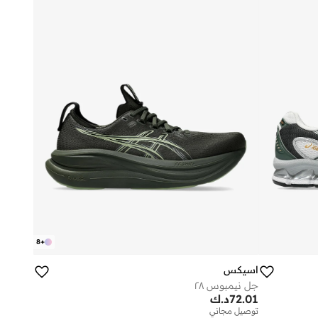
8
+
اسيكس
جل نيمبوس ٢٨
72.01
د.ك
توصيل مجاني