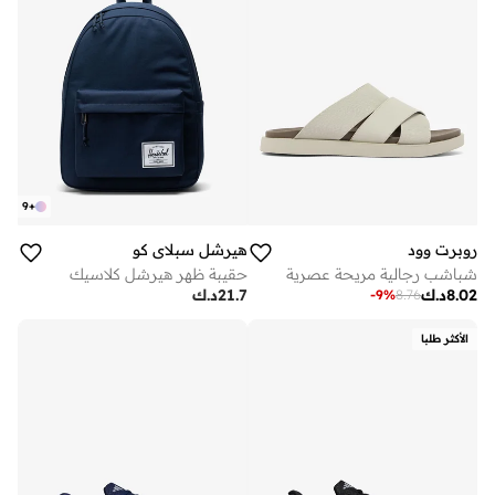
9
+
روبرت وود
هيرشل سبلاي كو
شباشب رجالية مريحة عصرية
حقيبة ظهر هيرشل كلاسيك
8.02
د.ك
21.7
د.ك
-
9
%
8.76
الأكثر طلبا