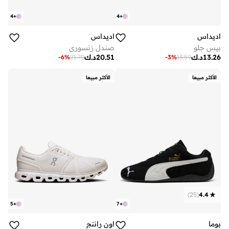
4
+
4
+
اديداس
اديداس
بيس جلو
صندل زنسوري
13.26
د.ك
20.51
د.ك
-
6
%
21.70
-
3
%
13.59
الأكثر مبيعا
الأكثر مبيعا
)
25
(
4.4
5
+
7
+
بوما
اون راننج