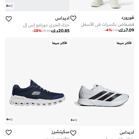
8
+
فورورد
اديداس
فضفاض بكسرات في الأسفل
حذاء الجري دورامو إس إل
7.09
د.ك
-
4
%
7.35
20.85
د.ك
-
28
%
28.86
الأكثر مبيعا
الأكثر مبيعا
4
+
6
+
سكيتشرز
اديداس
جلايد-ستيب
حذاء ركض دورامو