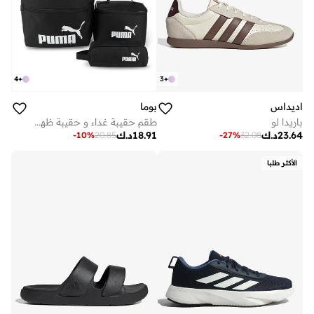
3
+
4
+
اديداس
بوما
باريدا لو
طقم حقيبة غداء و حقيبة ظهر بي تي اس
23.64
د.ك
18.91
د.ك
-
27
%
32.08
-
10
%
20.85
الأكثر طلبا