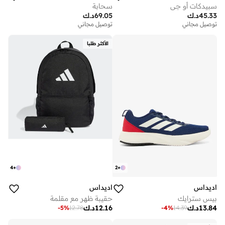
سبيدكات أو جي
سحابة
45.33
د.ك
69.05
د.ك
توصيل مجاني
توصيل مجاني
الأكثر طلبا
4
+
2
+
اديداس
اديداس
بيس سترايك
حقيبة ظهر مع مقلمة
13.84
د.ك
12.16
د.ك
-
5
%
12.78
-
4
%
14.39