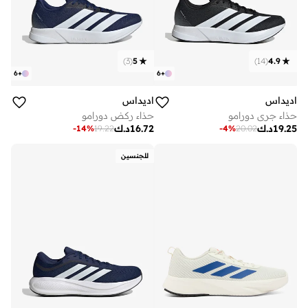
)
3
(
5
)
14
(
4.9
6
+
6
+
اديداس
اديداس
حذاء جري دورامو
حذاء ركض دورامو
19.25
د.ك
16.72
د.ك
-
14
%
19.22
-
4
%
20.02
للجنسين