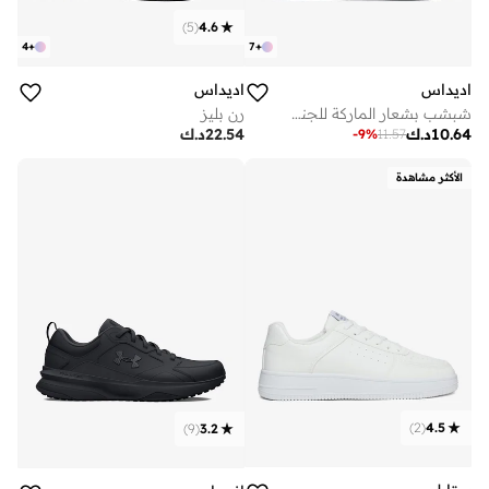
)
5
(
4.6
4
+
7
+
اديداس
اديداس
شبشب بشعار الماركة للجنسين
رن بليز
10.64
د.ك
22.54
د.ك
-
9
%
11.57
الأكثر مشاهدة
)
2
(
4.5
)
9
(
3.2