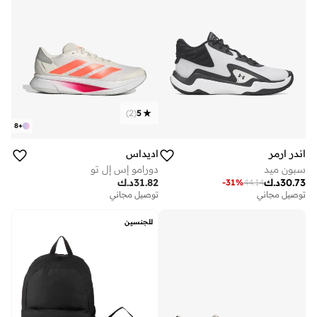
)
2
(
5
8
+
اندر ارمر
اديداس
سبون ميد
دورامو إس إل تو
30.73
د.ك
31.82
د.ك
-
31
%
44.14
توصيل مجاني
توصيل مجاني
للجنسين