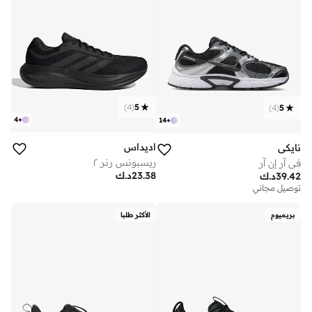
)
4
(
5
)
4
(
5
4
+
14
+
اديداس
نايكي
ريسبونس رنر ٢
في آر إن آر
23.38
د.ك
39.42
د.ك
توصيل مجاني
بريميوم
الأكثر طلبا