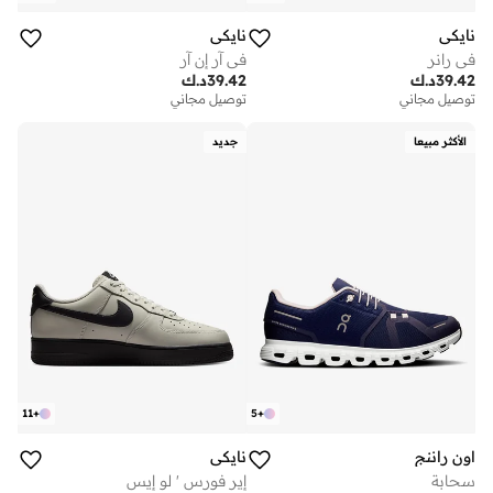
نايكي
نايكي
في رانر
في آر إن آر
39.42
د.ك
39.42
د.ك
توصيل مجاني
توصيل مجاني
الأكثر مبيعا
جديد
11
+
5
+
اون راننج
نايكي
سحابة
إير فورس ' لو إيس