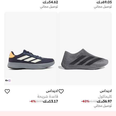
69.05
د.ك
54.62
د.ك
توصيل مجاني
توصيل مجاني
4
+
اديداس
اديداس
كليماكول
قاعدة شريحة
36.97
د.ك
13.17
د.ك
-
4
%
13.59
-
40
%
61.02
توصيل مجاني