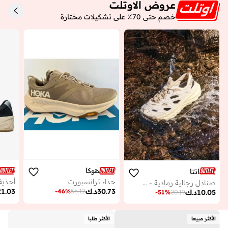
عروض الاوتلت
خصم حتى 70٪ على تشكيلات مختارة
هوكا
انتا
حذاء ترانسبورت
أحذية
صنادل رجالية رمادية - لايف ستايل
30.73
د.ك
21.03
-
46
%
56.12
10.05
د.ك
-
51
%
20.19
الأكثر مبيعا
الأكثر طلبا