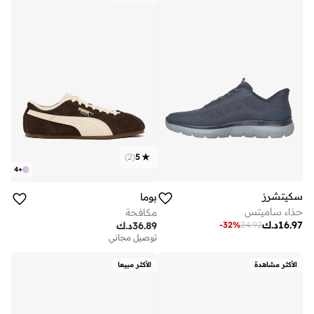
)
2
(
5
4
+
سكيتشرز
بوما
حذاء ساميتس
مكافحة
16.97
د.ك
-
32
%
24.92
36.89
د.ك
توصيل مجاني
الأكثر مشاهدة
الأكثر مبيعا