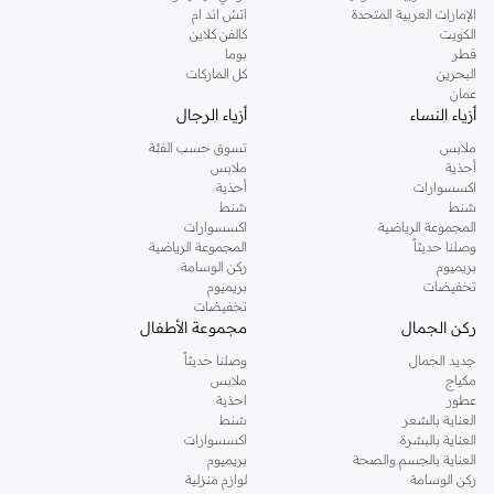
الإمارات العربية المتحدة
اتش اند ام
الكويت
كالفن كلاين
قطر
بوما
البحرين
كل الماركات
عمان
أزياء النساء
أزياء الرجال
ملابس
تسوق حسب الفئة
أحذية
ملابس
اكسسوارات
أحذية
شنط
شنط
المجموعة الرياضية
اكسسوارات
وصلنا حديثاً
المجموعة الرياضية
بريميوم
ركن الوسامة
تخفيضات
بريميوم
تخفيضات
ركن الجمال
مجموعة الأطفال
جديد الجمال
وصلنا حديثاً
مكياج
ملابس
عطور
احذية
العناية بالشعر
شنط
العناية بالبشرة
اكسسوارات
العناية بالجسم والصحة
بريميوم
ركن الوسامة
لوازم منزلية