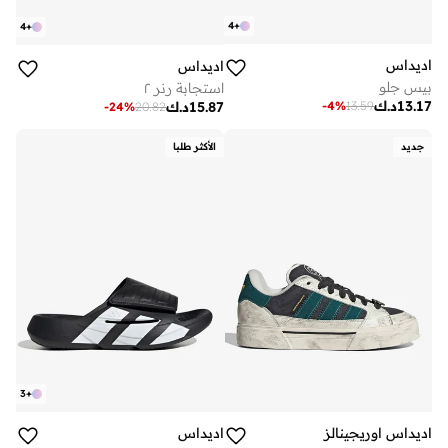
4
+
4
+
اديداس
اديداس
بيس جلو
استجابة رنر ٢
13.17
د.ك
-
4
%
13.59
15.87
د.ك
-
24
%
20.82
جديد
الأكثر طلبا
3
+
اديداس اوريجينالز
اديداس