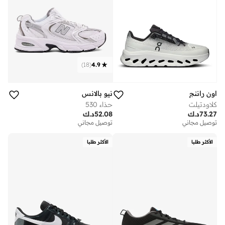
)
18
(
4.9
اون راننج
نيو بالانس
كلاودتيلت
حذاء 530
73.27
د.ك
52.08
د.ك
توصيل مجاني
توصيل مجاني
الأكثر طلبا
الأكثر طلبا