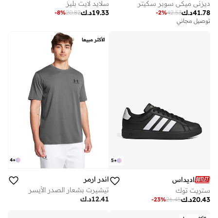
ديزني ميكي سوبر سكيتر
سلايد لايت بليز
41.78
د.ك
19.33
د.ك
-
8
%
20.82
-
2
%
42.53
توصيل مجاني
الأكثر مبيعا
4
+
5
+
اندر ارمر
اديداس
تيشيرت بشعار الصدر الأيسر
ستريت توك
12.41
د.ك
20.43
د.ك
-
23
%
26.45