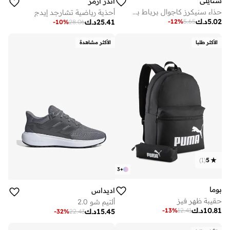
ستايلي
اندر ارمر
حذاء سنيكرز كاجوال برباط بتصميم بسيط
أحذية رياضية تشارجد إيدج
5.02
د.ك
-
12
%
5.65
25.41
د.ك
-
10
%
28.06
الأكثر طلبا
الأكثر مشاهدة
)
1
(
5
3
+
بوما
اديداس
حقيبة ظهر فيز
ألتيم شو 2.0
10.81
د.ك
-
13
%
12.41
15.45
د.ك
-
32
%
22.43