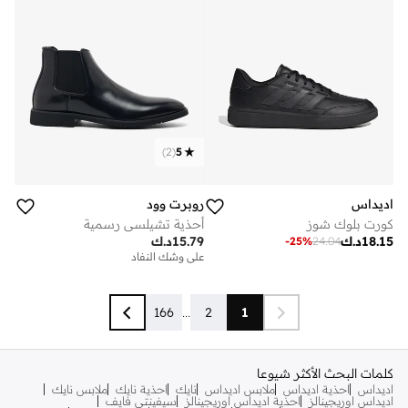
)
2
(
5
اديداس
روبرت وود
كورت بلوك شوز
أحذية تشيلسي رسمية
18.15
د.ك
15.79
د.ك
-
25
%
24.04
على وشك النفاد
166
...
2
1
كلمات البحث الأكثر شيوعا
اديداس
احذية اديداس
ملابس اديداس
نايك
احذية نايك
ملابس نايك
اديداس اوريجينالز
احذية اديداس اوريجينالز
سيفينتي فايف