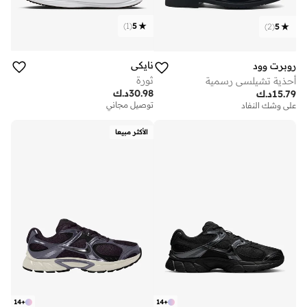
)
1
(
5
)
2
(
5
نايكي
روبرت وود
ثورة
أحذية تشيلسي رسمية
30.98
د.ك
15.79
د.ك
توصيل مجاني
على وشك النفاد
الأكثر مبيعا
14
+
14
+