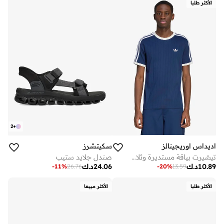
الأكثر طلبا
2
+
اديداس اوريجينالز
سكيتشرز
تيشيرت بياقة مستديرة وثلاث خطوط
صندل جلايد ستيب
10.89
د.ك
24.06
د.ك
-
11
%
26.76
-
20
%
13.59
الأكثر طلبا
الأكثر مبيعا