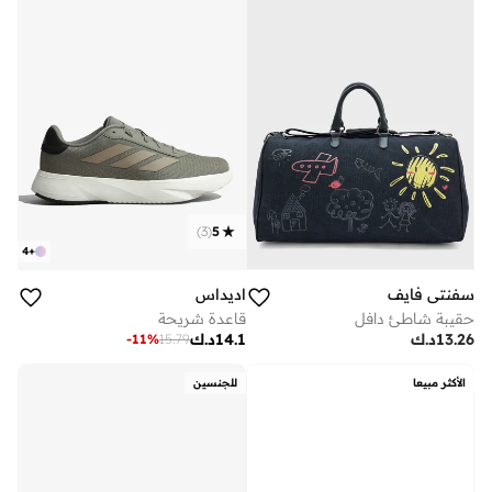
)
3
(
5
4
+
سفنتي فايف
اديداس
حقيبة شاطئ دافل
قاعدة شريحة
13.26
د.ك
14.1
د.ك
-
11
%
15.79
الأكثر مبيعا
للجنسين