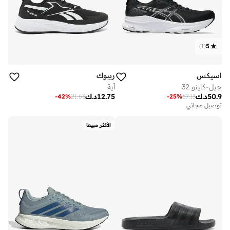
)
1
(
5
اسيكس
ريبوك
جيل-كاينو 32
آية
50.9
د.ك
12.75
د.ك
-
42
%
21.63
-
25
%
67.13
توصيل مجاني
الأكثر مبيعا