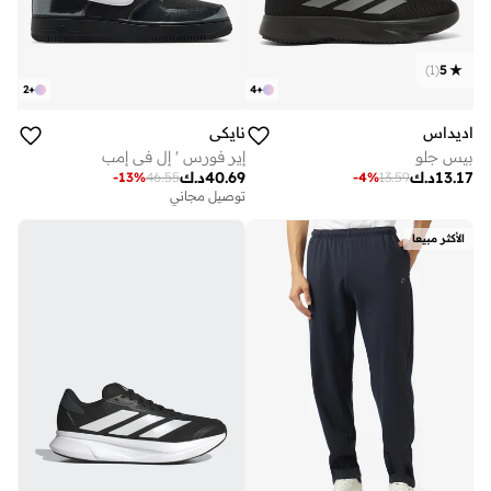
)
1
(
5
2
+
4
+
اديداس
نايكي
بيس جلو
إير فورس ' إل في إمب
13.17
د.ك
40.69
د.ك
-
13
%
46.55
-
4
%
13.59
توصيل مجاني
الأكثر مبيعا