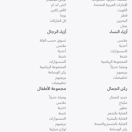
الإمارات العربية المتحدة
اتش اند ام
الكويت
كالفن كلاين
قطر
بوما
البحرين
كل الماركات
عمان
أزياء النساء
أزياء الرجال
ملابس
تسوق حسب الفئة
أحذية
ملابس
اكسسوارات
أحذية
شنط
شنط
المجموعة الرياضية
اكسسوارات
وصلنا حديثاً
المجموعة الرياضية
بريميوم
ركن الوسامة
تخفيضات
بريميوم
تخفيضات
ركن الجمال
مجموعة الأطفال
جديد الجمال
وصلنا حديثاً
مكياج
ملابس
عطور
احذية
العناية بالشعر
شنط
العناية بالبشرة
اكسسوارات
العناية بالجسم والصحة
بريميوم
ركن الوسامة
لوازم منزلية