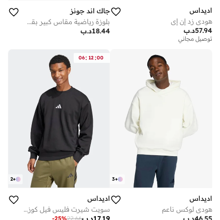
اديداس
جاك اند جونز
هودي زد إن إي
بلوزة رياضية مقاس كبير بقصة عادية ورسومات
57.94
د.ب
18.44
د.ب
توصيل مجاني
:
:
06
12
00
2
+
3
+
اديداس
اديداس
هودي لوكس ناعم
سويت شيرت فليس فيل كوزي إسنشالز
46.55
د.ب
17.19
د.ب
-
25
%
22.66