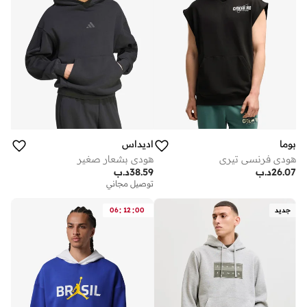
بوما
اديداس
هودي فرنسي تيري
هودي بشعار صغير
26.07
د.ب
38.59
د.ب
توصيل مجاني
:
:
جديد
00
12
06