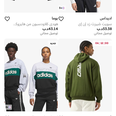
3
+
اديداس
بوما
سويت شيرت زد إن إي
هودي كلاودسبون من هايروكس
53.38
د.ب
43.14
د.ب
توصيل مجاني
توصيل مجاني
:
:
00
12
06
جديد
2
+