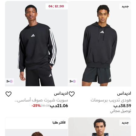
:
:
جديد
00
12
06
2
+
2
+
اديداس
اديداس
هودي تدريب برسومات
سويت شيرت صوف أساسي بثلاث خطوط
38.59
د.ب
21.06
د.ب
-
25
%
28.08
توصيل مجاني
جديد
الأكثر طلبا