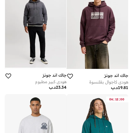
جاك اند جونز
جاك اند جونز
هودي كبير مطبوع
هودي كاجوال بقلنسوة
23.34
د.ب
19.81
د.ب
:
:
06
12
00