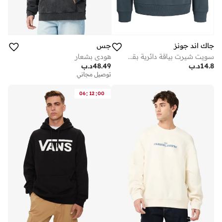
جاك اند جونز
جس
سويت شيرت بياقة دائرية بقصة عادية
هودي بشعار
14.8
د.ب
48.49
د.ب
توصيل مجاني
:
:
06
12
00