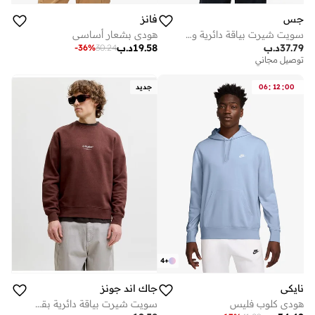
جس
فانز
سويت شيرت بياقة دائرية وشعار
هودي بشعار أساسي
37.79
د.ب
19.58
د.ب
-
36
%
30.24
توصيل مجاني
:
:
00
12
06
جديد
4
+
نايكي
جاك اند جونز
هودي كلوب فليس
سويت شيرت بياقة دائرية بقصة عادية