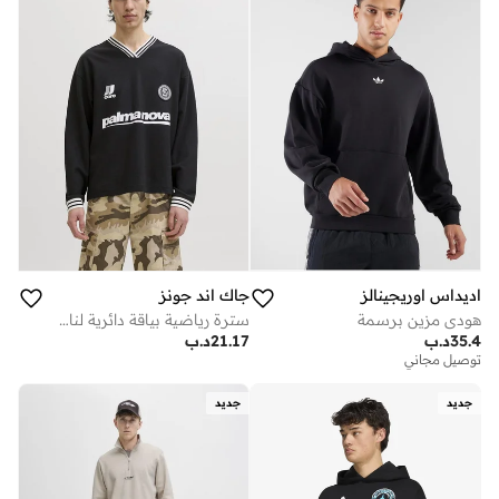
اديداس اوريجينالز
جاك اند جونز
هودي مزين برسمة
سترة رياضية بياقة دائرية لنادي كرة القدم
35.4
د.ب
21.17
د.ب
توصيل مجاني
جديد
جديد