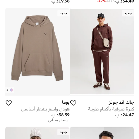
34.49
د.ب
19.58
د.ب
-
17
%
41.09
جديد
جديد
2
+
جاك اند جونز
بوما
كنزة صوفية بأكمام طويلة
هودي واسع بشعار أساسي
24.47
د.ب
38.59
د.ب
توصيل مجاني
جديد