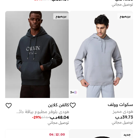
توصيل مجاني
بريميوم
بريميوم
3
+
سكوات وولف
كالفن كلاين
هودي مميز
هودي بلوفر مطبوع بياقة دائرية
39.73
د.ب
48.04
د.ب
-
29
%
67.64
توصيل مجاني
توصيل مجاني
:
:
جديد
00
12
06