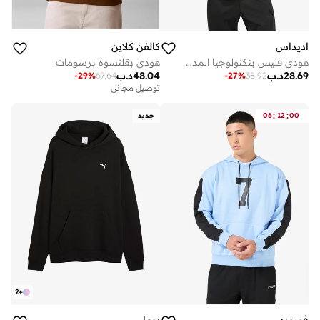
اديداس
كالفن كلاين
هودي فليس بتكنولوجيا المدينة
هودي بقلنسوة برسومات
28.69
د.ب
48.04
د.ب
-
29
%
67.64
-
27
%
38.92
توصيل مجاني
:
:
00
12
06
جديد
2
+