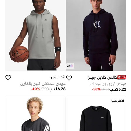
2
+
اندر ارمر
كالفن كلاين جينز
هودي سبلاش كبير بالكاري
هودي تيري برسومات
16.28
د.ب
-
40
%
27.00
23.22
د.ب
-
58
%
54.53
الأكثر طلبا