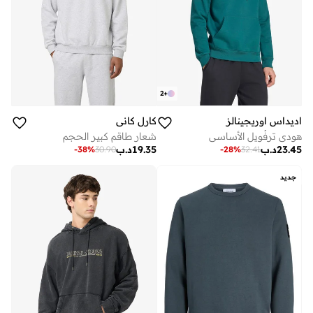
2
+
اديداس اوريجينالز
كارل كاني
هودي ترِفُويل الأساسي
شعار طاقم كبير الحجم
23.45
د.ب
19.35
د.ب
-
38
%
30.90
-
28
%
32.41
جديد