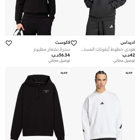
اديداس
لاكوست
هودي خطوط أيقونات المستقبل
سترة بشعار مطبوع
42
د.ب
56.34
د.ب
توصيل مجاني
توصيل مجاني
جديد
جديد