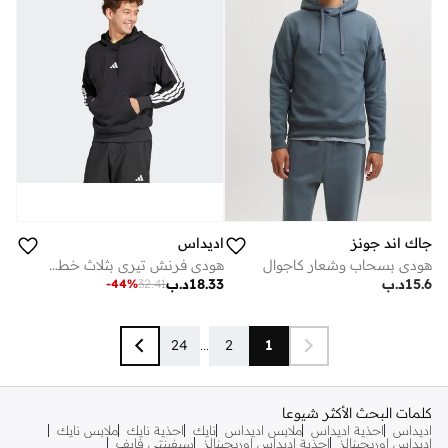
جاك اند جونز
اديداس
هودي بسحاب وشعار كاجوال
هودي فرنش تيري بثلاث خطوط أساسي
15.6
د.ب
18.33
د.ب
-
44
%
32.41
24
...
2
1
كلمات البحث الأكثر شيوعا
اديداس
احذية اديداس
ملابس اديداس
نايك
احذية نايك
ملابس نايك
اديداس اوريجينالز
احذية اديداس اوريجينالز
سيفينتي فايف