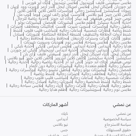
ملابس سيفينتي فايف
ترينديول
ملابس ترينديول
نايك اير فورس
اير جوردان
امريكان ايجل
ملابس امريكان ايجل
اندر ارمر
روبرت وود
ريبان
ريبوك
سكيتشرز
سكيتشرز رجالي
بوكسرات كالفن كلاين
كالفن كلاين
كالفن كلاين جينز
نيو بالانس
لاكوست
بولو رالف لورين
بوما
توب مان
تومي جينز
تومي هيلفيغر
تيد بيكر
جاك اند جونز
أحذية رياضة للرجال
احذية
احذية سنيكرز
أطقم ملابس
تيشيرتات
قمصان
تيشيرتات بولو
بناطيل رجالية
بوكسرات
سويت شيرت
فست
جاكيتات ومعاطف
جينزات
شنط رياضة
نظارات شمسية
ساعات رجاليه
شباشب فليب فلوب
شنط
شنط أدوات الحلاقة والتنظيف
شنطة الحلاقة المتكاملة
شورتات
صنادل
عطور
كابات
كنزات وسترات كارديغان
محافظ وشنط
محافظ رجالية
ملابس رجالية
ملابس سباحة
ملابس نوم
هوديات وسويت شيرتات
هدايا رجالية
أديداس
أحذية أديداس
ملابس أديداس
نايكي
أحذبة نايكي
ملابس نايكي
أديداس أوريجينالز
أحذية أديداس أوريجينالز
نايكي اير جوردن
أمريكان إيجل
أزياء أمريكان إيجل
أندر آرمور
سيفنتي فايف
راي بان
سكيتشرز
أحذية سكيتشرز
كالفن كلاين اندروير
كالفن كلاين جينز
نيو بالانس
تومي هيلفيغر
جاك اند جونز
اتش اند ام
أحذية رياضية رجالية
أحذية رجالية
سنيكرز رجالية
أطقم متعددة رجالية
تيشيرتات رجالية دون أكمام
قمصان رجالية
تيشيرتات بولو رجالية
بناطيل تشينو رجالية
بوكسرات رجالية
بلوفرات رجالية
معاطف رجالية
جينزات رجالية
شنط رياضية
نظارات شمسية رجالية
ساعات رجالية
شباشب فليب فلوب رجالية
شنط رجالية
شنط شخصية رجالية
شورتات رجالية
صنادل رجالية
عطور رجالية
قبعات رجالية
كنزات رجالية
أزياء رجالية
ملابس سباحة رجالية
ملابس نوم رجالية
سويتشيرتات رجالية
أطقم هدايا رجالية
عن نمشي
أشهر الماركات
عن نمشي
نايك
سياسة الخصوصية
أديداس
سياسة الاسترجاع
نيو بالانس
حقوق المستهلك
جس
المملكة العربية السعودية
تومي هيلفيغر