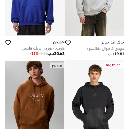
جوردن
جاك اند جونز
هودي جوردن بريك فليس
هودي كاجوال بقلنسوة
30.62
د.ب
-
35
%
46.50
19.81
د.ب
:
:
00
12
06
بريميوم