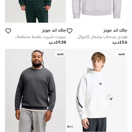
جاك اند جونز
جاك اند جونز
هودي بسحاب وشعار كاجوال
سويت شيرت بقصة منتظمة وسحاب
15.6
د.ب
19.58
د.ب
جديد
جديد
3
+