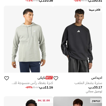
30.51
د.ب
10.36
د.ب
-
73
%
37.83
-
35
%
46.50
الأكثر مبيعا
اديداس
نايكي
سترة بشعار الملعب
كنزة بغطاء رأس منسوجة للنادي
35.17
د.ب
11.16
د.ب
-
69
%
35.67
توصيل مجاني
:
:
بريميوم
00
12
06