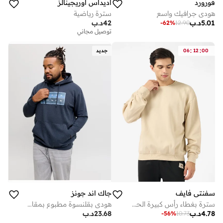
فورورد
اديداس اوريجينالز
هودي جرافيك واسع
سترة رياضية
5.01
د.ب
42
د.ب
-
62
%
12.90
توصيل مجاني
:
:
00
12
06
جديد
سفنتي فايف
جاك اند جونز
سترة بغطاء رأس كبيرة الحجم مطبوعة
هودي بقلنسوة مطبوع بمقاس كبير
4.78
د.ب
23.68
د.ب
-
56
%
10.73