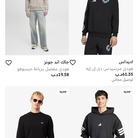
اديداس
جاك اند جونز
هودي مرسيدس دي إن إيه
هودي مفصل برباط جيسوهو
61.35
د.ب
19.58
د.ب
توصيل مجاني
جديد
جديد