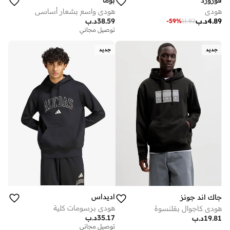
فورورد
بوما
هودي
هودي واسع بشعار أساسي
4.89
د.ب
38.59
د.ب
-
59
%
11.82
توصيل مجاني
جديد
جديد
اديداس
جاك اند جونز
هودي برسومات كلية
هودي كاجوال بقلنسوة
35.17
د.ب
19.81
د.ب
توصيل مجاني