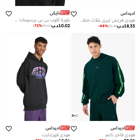
نايكي
اديداس
بلوزة كلوب بي بي برسومات بياقة دائرية
هودي فرنش تيري بثلاث خطوط أساسي
10.02
د.ب
-
72
%
35.67
18.33
د.ب
-
44
%
32.41
2
+
اديداس
اديداس
هودي فاخر ناعم
هودي فورتنايت