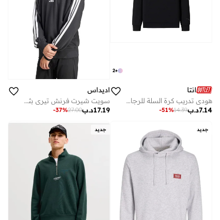
2
+
انتا
اديداس
هودي تدريب كرة السلة للرجال - سويت شيرت بسيط برسومات
سويت شيرت فرنش تيري بثلاث خطوط أساسية
7.14
د.ب
17.19
د.ب
-
37
%
27.00
-
51
%
14.39
جديد
جديد