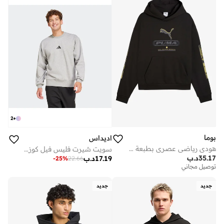
2
+
بوما
اديداس
هودي رياضي عصري بطبعة جرافيك
سويت شيرت فليس فيل كوزي إسنشالز
35.17
د.ب
17.19
د.ب
-
25
%
22.66
توصيل مجاني
جديد
جديد