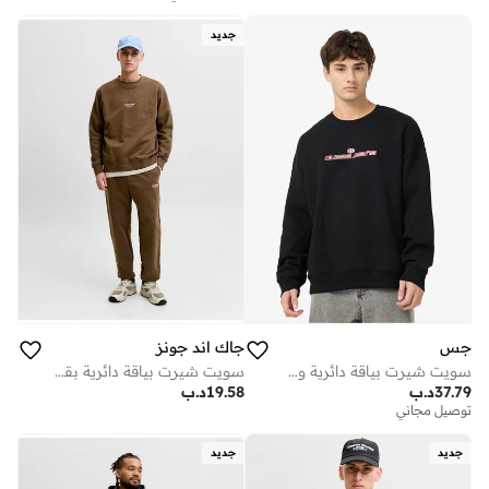
جديد
جس
جاك اند جونز
سويت شيرت بياقة دائرية وشعار
سويت شيرت بياقة دائرية بقصة عادية
37.79
د.ب
19.58
د.ب
توصيل مجاني
جديد
جديد