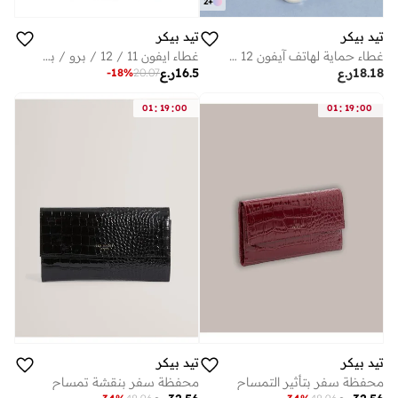
2
+
تيد بيكر
تيد بيكر
غطاء حماية لهاتف آيفون 12 و12 برو
غطاء ايفون 11 / 12 / برو / برو ماكس بطباعة زهور
18.18
ر.ع
16.5
ر.ع
-
18
%
20.07
:
:
:
:
01
19
00
01
19
00
تيد بيكر
تيد بيكر
محفظة سفر بتأثير التمساح
محفظة سفر بنقشة تمساح