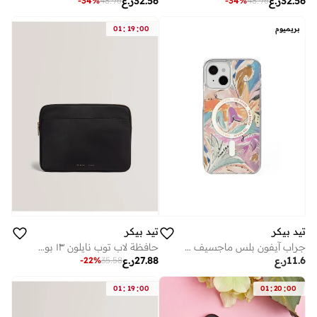
32.56
ر.ع
32.56
ر.ع
-
34
%
48.96
-
34
%
48.96
:
:
بريميوم
00
19
01
تيد بيكر
تيد بيكر
حافظة لاب توب نايلون ١٣ بوصة
جراب آيفون بلس ماجسيف مضاد للصدمات بتصميم فني عصري
27.88
ر.ع
11.6
ر.ع
-
22
%
35.58
:
:
:
:
01
19
00
01
20
00