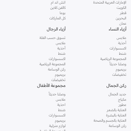
الإمارات العربية المتحدة
اتش اند ام
الكويت
كالفن كلاين
قطر
بوما
البحرين
كل الماركات
عمان
أزياء النساء
أزياء الرجال
ملابس
تسوق حسب الفئة
أحذية
ملابس
اكسسوارات
أحذية
شنط
شنط
المجموعة الرياضية
اكسسوارات
وصلنا حديثاً
المجموعة الرياضية
بريميوم
ركن الوسامة
تخفيضات
بريميوم
تخفيضات
ركن الجمال
مجموعة الأطفال
جديد الجمال
وصلنا حديثاً
مكياج
ملابس
عطور
احذية
العناية بالشعر
شنط
العناية بالبشرة
اكسسوارات
العناية بالجسم والصحة
بريميوم
ركن الوسامة
لوازم منزلية
المجموعة الرياضية