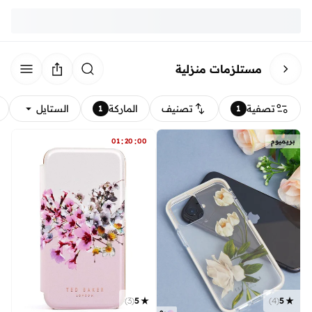
مستلزمات منزلية
تصفية
تصنيف
الماركة
الستايل
1
1
:
:
بريميوم
00
20
01
)
3
(
5
)
4
(
5