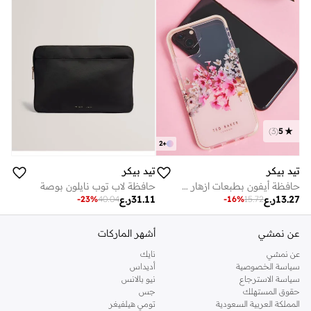
)
3
(
5
2
+
تيد بيكر
تيد بيكر
حافظة أيفون بطبعات ازهار متعددة الاحجام
حافظة لاب توب نايلون بوصة
13.27
ر.ع
31.11
ر.ع
-
23
%
40.04
-
16
%
15.72
عن نمشي
أشهر الماركات
عن نمشي
نايك
سياسة الخصوصية
أديداس
سياسة الاسترجاع
نيو بالانس
حقوق المستهلك
جس
المملكة العربية السعودية
تومي هيلفيغر