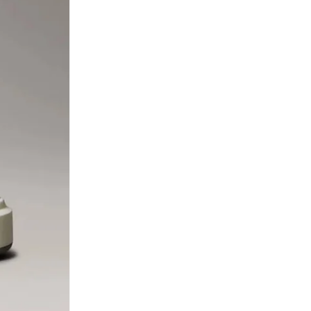
)
2
(
Woven Label
)
2
(
Zadar
)
1
(
1979
)
1
(
Archive Logo
)
1
(
Bold Monogram
)
1
(
Cargo
)
1
(
City Pulse
)
1
(
D4 Collection
)
1
(
Denim 90S Trucker
)
1
(
Denim Barrel Jean
)
1
(
Denim Classic Taper
)
1
(
Denim Jacket
)
1
(
Denim Ss Shirts
)
1
(
Hannah