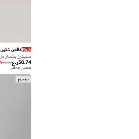
)
1
(
Heidy
)
1
(
Malmo
)
1
(
Monologo Badge
)
1
(
Murcia
)
1
(
Penelope
)
1
(
Poplin Wovens
كالفن كلاين 
سنيكرز بشعار من 
)
1
(
Sienna
50.74
ر.ع
%
92.39
)
1
(
Smooth Cotton Polo
توصيل مجاني
بريميوم