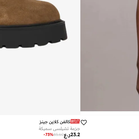
كالفن كلاين جينز
جزمة تشيلسي سميكة
23.2
ر.ع
-
73
%
85.60