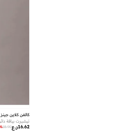
)
4
(
Graz
)
4
(
Institutional Logo
)
4
(
Smooth Cotton Sweate
)
4
(
Washed Poplin
)
3
(
Ck Embro
)
3
(
Denim 90S Straight
)
3
(
Denim Shirts
)
3
(
Denim Slim Taper
)
3
(
Denim Standard Strai
)
3
(
Graphic
)
3
(
Lausanne
)
3
(
Minerva
)
3
(
Tech Ow
كالفن كلاين جينز
تيشيرت بياقة دائ
)
3
(
Valentina
16.62
ر.ع
%
18.90
)
3
(
Woven Label