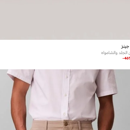
جينز
الجلد والشامواه
-
46