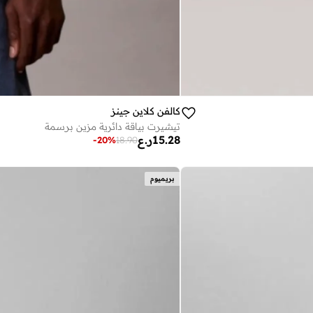
كالفن كلاين جينز
تيشيرت بياقة دائرية مزين برسمة
15.28
ر.ع
-
20
%
18.90
بريميوم