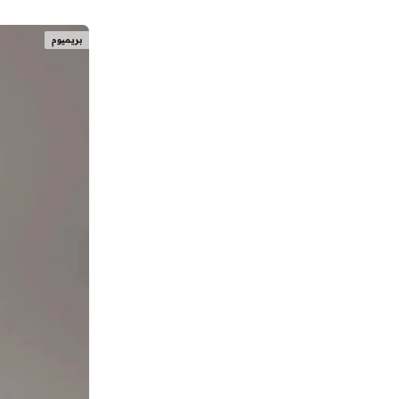
)
2
(
Athena
بريميوم
)
2
(
Ckj Small Monogram
)
2
(
Cargo
)
2
(
Chambray Wovens
)
2
(
D5 Collection
)
2
(
D6 Collection
)
2
(
Denim 90S Taper
)
2
(
Denim Baggy
)
2
(
Denim Overshirts
)
2
(
Monaco
)
2
(
Monologo
)
2
(
New Day
)
2
(
Supima Cotton
)
2
(
Tailored Outerwear