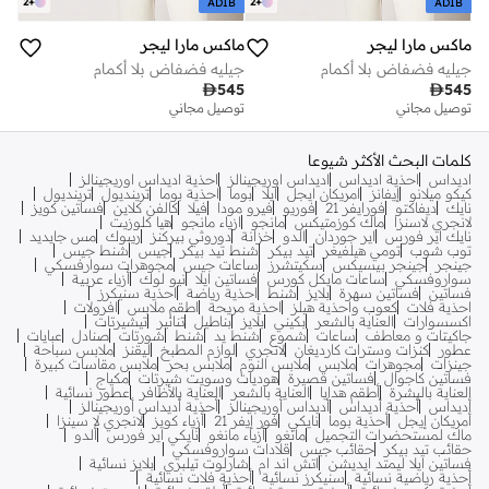
2
+
2
+
ADIB
ADIB
ماكس مارا ليجر
ماكس مارا ليجر
جيليه فضفاض بلا أكمام
جيليه فضفاض بلا أكمام

545

545
توصيل مجاني
توصيل مجاني
كلمات البحث الأكثر شيوعا
اديداس
احذية اديداس
اديداس اوريجينالز
احذية اديداس اوريجينالز
كيكو ميلانو
إيفانز
امريكان ايجل
ايلا
بوما
احذية بوما
ترينديول
ترينديول
نايك
ديفاكتو
فورايفر 21
فوريو
فيرو مودا
فيلا
كالفن كلاين
فساتين كويز
لانجري لاسنزا
ماك كوزمتيكس
مانجو
ازياء مانجو
هيا كلوزيت
نايك اير فورس
اير جوردان
الدو
خزانة
دوروثي بيركنز
ريبوك
مس جايديد
توب شوب
تومي هيلفيغر
تيد بيكر
شنط تيد بيكر
جيس
شنط جيس
جينجر
جينجر بيسيكس
سكيتشرز
ساعات جيس
مجوهرات سوارفسكي
سواروفسكي
ساعات مايكل كورس
فساتين ايلا
نيو لوك
أزياء عربية
فساتين
فساتين سهرة
بلايز
شنط
احذية رياضة
احذية سنيكرز
احذية فلات
كعوب واحذية هيلز
احذية مريحة
اطقم ملابس
افرولات
اكسسوارات
العناية بالشعر
بكيني
بلايز
بناطيل
تنانير
تيشيرتات
جاكيتات و معاطف
ساعات
شموع
شنط يد
شنط
شورتات
صنادل
عبايات
عطور
كنزات وسترات كارديغان
لانجري
لوازم المطبخ
ليقنز
ملابس سباحة
جينزات
مجوهرات
ملابس
ملابس النوم
ملابس بحر
ملابس مقاسات كبيرة
فساتين كاجوال
فساتين قصيرة
هوديات وسويت شيرتات
مكياج
العناية بالبشرة
أطقم هدايا
العناية بالشعر
العناية بالأظافر
عطور نسائية
أديداس
أحذية أديداس
أديداس أوريجينالز
أحذية أديداس أوريجينالز
أمريكان إيجل
أحذية بوما
نايكي
فور إيفر 21
أزياء كويز
لانجري لا سينزا
ماك لمستحضرات التجميل
مانغو
أزياء مانغو
نايكي اير فورس
ألدو
حقائب تيد بيكر
حقائب جيس
قلادات سواروفسكي
فساتين ايلا ليمتد ايديشن
اتش اند ام
شارلوت تيلبري
بلايز نسائية
أحذية رياضية نسائية
سنيكرز نسائية
أحذية فلات نسائية