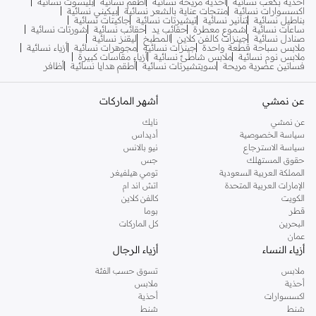
أحذية بكعب نسائية
أحذية مريحة نسائية
أطقم نسائية
بليسوت نسائية
اكسسوارات نسائية
منتجات عناية بالشعر نسائية
بيكيني نسائية
بناطيل نسائية
تنانير نسائية
تيشيرتات نسائية
جاكيتات نسائية
ساعات نسائية
شموع معطرة
حقائب يد
حقائب نسائية
شورتات نسائية
صنادل نسائية
جينزات كالفن كلاين
المطبخ
ليقنز نسائية
ملابس سباحة قطعة واحدة
جينزات نسائية
مجوهرات نسائية
أزياء نسائية
ملابس نوم نسائية
ملابس شاطئ نسائية
أزياء مقاسات كبيرة
فساتين عصرية مريحة
سويتشيرتات نسائية
أطقم هدايا نسائية
أظافر
عن نمشي
أشهر الماركات
عن نمشي
نايك
سياسة الخصوصية
أديداس
سياسة الاسترجاع
نيو بالانس
حقوق المستهلك
جس
المملكة العربية السعودية
تومي هيلفيغر
الإمارات العربية المتحدة
اتش اند ام
الكويت
كالفن كلاين
قطر
بوما
البحرين
كل الماركات
عمان
أزياء النساء
أزياء الرجال
ملابس
تسوق حسب الفئة
أحذية
ملابس
اكسسوارات
أحذية
شنط
شنط