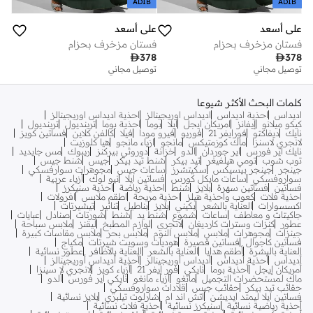
ADIB
ADIB
علي أسعد
علي أسعد
فستان مزخرف بحزام
فستان مزخرف بحزام

378

378
توصيل مجاني
توصيل مجاني
كلمات البحث الأكثر شيوعا
اديداس
احذية اديداس
اديداس اوريجينالز
احذية اديداس اوريجينالز
كيكو ميلانو
إيفانز
امريكان ايجل
ايلا
بوما
احذية بوما
ترينديول
ترينديول
نايك
ديفاكتو
فورايفر 21
فوريو
فيرو مودا
فيلا
كالفن كلاين
فساتين كويز
لانجري لاسنزا
ماك كوزمتيكس
مانجو
ازياء مانجو
هيا كلوزيت
نايك اير فورس
اير جوردان
الدو
خزانة
دوروثي بيركنز
ريبوك
مس جايديد
توب شوب
تومي هيلفيغر
تيد بيكر
شنط تيد بيكر
جيس
شنط جيس
جينجر
جينجر بيسيكس
سكيتشرز
ساعات جيس
مجوهرات سوارفسكي
سواروفسكي
ساعات مايكل كورس
فساتين ايلا
نيو لوك
أزياء عربية
فساتين
فساتين سهرة
بلايز
شنط
احذية رياضة
احذية سنيكرز
احذية فلات
كعوب واحذية هيلز
احذية مريحة
اطقم ملابس
افرولات
اكسسوارات
العناية بالشعر
بكيني
بلايز
بناطيل
تنانير
تيشيرتات
جاكيتات و معاطف
ساعات
شموع
شنط يد
شنط
شورتات
صنادل
عبايات
عطور
كنزات وسترات كارديغان
لانجري
لوازم المطبخ
ليقنز
ملابس سباحة
جينزات
مجوهرات
ملابس
ملابس النوم
ملابس بحر
ملابس مقاسات كبيرة
فساتين كاجوال
فساتين قصيرة
هوديات وسويت شيرتات
مكياج
العناية بالبشرة
أطقم هدايا
العناية بالشعر
العناية بالأظافر
عطور نسائية
أديداس
أحذية أديداس
أديداس أوريجينالز
أحذية أديداس أوريجينالز
أمريكان إيجل
أحذية بوما
نايكي
فور إيفر 21
أزياء كويز
لانجري لا سينزا
ماك لمستحضرات التجميل
مانغو
أزياء مانغو
نايكي اير فورس
ألدو
حقائب تيد بيكر
حقائب جيس
قلادات سواروفسكي
فساتين ايلا ليمتد ايديشن
اتش اند ام
شارلوت تيلبري
بلايز نسائية
أحذية رياضية نسائية
سنيكرز نسائية
أحذية فلات نسائية