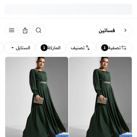
فساتين
تصفية
تصنيف
الماركة
الستايل
1
1