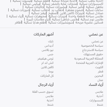
أحذية بكعب نسائية
أحذية مريحة نسائية
أطقم نسائية
بليسوت نسائية
اكسسوارات نسائية
منتجات عناية بالشعر نسائية
بيكيني نسائية
بناطيل نسائية
تنانير نسائية
تيشيرتات نسائية
جاكيتات نسائية
ساعات نسائية
شموع معطرة
حقائب يد
حقائب نسائية
شورتات نسائية
صنادل نسائية
جينزات كالفن كلاين
المطبخ
ليقنز نسائية
ملابس سباحة قطعة واحدة
جينزات نسائية
مجوهرات نسائية
أزياء نسائية
ملابس نوم نسائية
ملابس شاطئ نسائية
أزياء مقاسات كبيرة
فساتين عصرية مريحة
سويتشيرتات نسائية
أطقم هدايا نسائية
أظافر
عن نمشي
أشهر الماركات
عن نمشي
نايك
سياسة الخصوصية
أديداس
سياسة الاسترجاع
نيو بالانس
حقوق المستهلك
جس
المملكة العربية السعودية
تومي هيلفيغر
الإمارات العربية المتحدة
اتش اند ام
الكويت
كالفن كلاين
قطر
بوما
البحرين
كل الماركات
عمان
أزياء النساء
أزياء الرجال
ملابس
تسوق حسب الفئة
أحذية
ملابس
اكسسوارات
أحذية
شنط
شنط