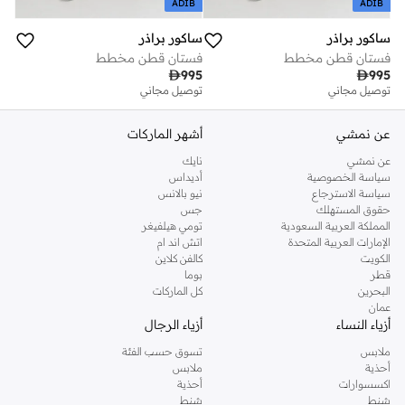
ADIB
ADIB
ساكور براذر
ساكور براذر
فستان قطن مخطط
فستان قطن مخطط

995

995
توصيل مجاني
توصيل مجاني
عن نمشي
أشهر الماركات
عن نمشي
نايك
سياسة الخصوصية
أديداس
سياسة الاسترجاع
نيو بالانس
حقوق المستهلك
جس
المملكة العربية السعودية
تومي هيلفيغر
الإمارات العربية المتحدة
اتش اند ام
الكويت
كالفن كلاين
قطر
بوما
البحرين
كل الماركات
عمان
أزياء النساء
أزياء الرجال
ملابس
تسوق حسب الفئة
أحذية
ملابس
اكسسوارات
أحذية
شنط
شنط