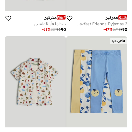
مذركير
مذركير
2 Pack Breakfast Friends Pyjamas
بيجاما فأر قطعتين

90

90
-
61
%
229
-
47
%
169
الأكثر طلبا