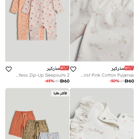
مذركير
مذركير
2 Pack Footless Zip-Up Sleepsuits
My First Pink Cotton Pyjamas

60

60
-
65
%
169
-
50
%
119
الأكثر طلبا