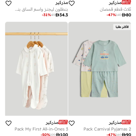
مذركير
مذركير
ثلاث قطع قمصان
بنطلون ليجنز واسع الساق بنقشة فراشة بلون كحلي

34.3

80
-
31
%
49
-
47
%
149
الأكثر طلبا
مذركير
مذركير
3 Pack My First All-in-Ones
2 Pack Carnival Pyjamas

100

90
-
50
%
199
-
47
%
169