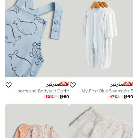
مذركير
مذركير
My First Bibshorts and Bodysuit Outfit
3 Pack My First Blue Sleepsuits

80

90
-
50
%
159
-
47
%
169