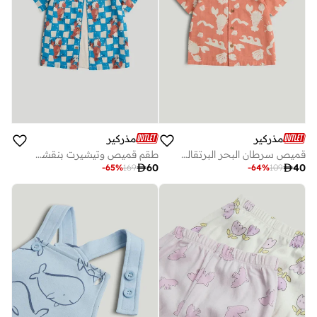
مذركير
مذركير
قميص سرطان البحر البرتقالي
طقم قميص وتيشيرت بنقشة مربعات

60

40
-
65
%
169
-
64
%
109