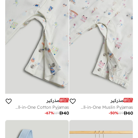
مذركير
مذركير
Carnival All-in-One Cotton Pyjamas
Carnival All-in-One Muslin Pyjamas

40

60
-
67
%
119
-
50
%
119