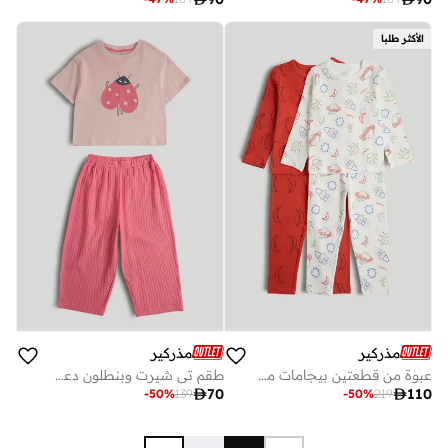
الأكثر طلبا
مذركير
مذركير
عبوة من قطعتين بيجامات مضلعة بتصميم الفضاء
طقم تي شيرت وبنطلون دعسوقة وردي

70

110
-
50
%
139
-
50
%
219