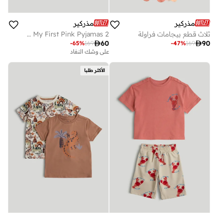
مذركير
مذركير
ثلاث قطع بيجامات فراولة
2 Pack My First Pink Pyjamas

60

90
-
65
%
169
-
47
%
169
على وشك النفاد
الأكثر طلبا