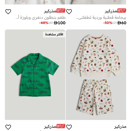
مذركير
مذركير
بيجامة قطنية وردية لطفلتي الأولى
طقم بنطلون دنغري وبلوزة أطفال

100

60
-
48
%
189
-
50
%
119
الأكثر مشاهدة
مذركير
مذركير