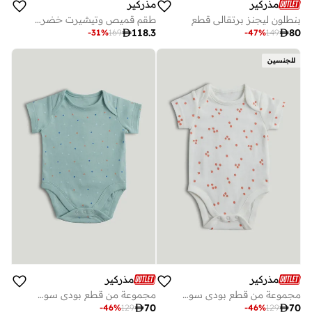
مذركير
مذركير
بنطلون ليجنز برتقالي قطع
طقم قميص وتيشيرت خضروات

118.3

80
-
31
%
169
-
47
%
149
للجنسين
مذركير
مذركير
مجموعة من قطع بودي سوت للأطفال بأكمام قصيرة بتصميم أصدقاء الفطور
مجموعة من قطع بودي سوت بأكمام قصيرة بتصميم كرنفالي

70

70
-
46
%
129
-
46
%
129