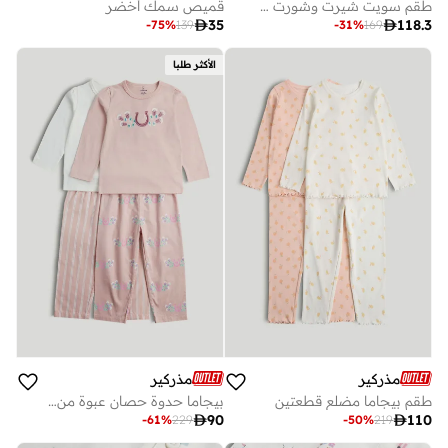
طقم سويت شيرت وشورت منزلي
قميص سمك أخضر

35

118.3
-
75
%
139
-
31
%
169
الأكثر طلبا
مذركير
مذركير
طقم بيجاما مضلع قطعتين
بيجاما حدوة حصان عبوة من قطعتين

90

110
-
61
%
229
-
50
%
219