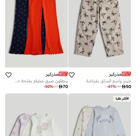
مذركير
مذركير
جينز واسع الساق بفراشة
بنطلون ضيق مضلع بفتحة عند الساق عبوتين

70

50
-
50
%
139
-
67
%
149
الأكثر طلبا