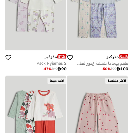
مذركير
مذركير
طقم بيجاما بنقشة زهور قطعتين
2 Pack Pyjamas

90

100
-
47
%
169
-
50
%
199
الأكثر مشاهدة
الأكثر مبيعا