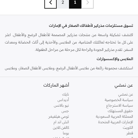
2
1
تسوق مستلزمات مذركير لأطفالك الصغار في الإمارات
اكتشف تشكيلة واسعة من منتجات مذركير المصممة للأطفال الرضع والأطفال. اعثر
على كل ما تحتاجه لعائلتك المتنامية، من الملابس والأحذية إلى أثاث الحضانة ومعدات
السفر. تقدم مذركير الجودة والراحة لكل مرحلة من مراحل الطفولة.
الملابس والإكسسوارات
استكشف مجموعة رائعة من ملابس الأطفال الرضع، وملابس الأطفال الصغار، وملابس
الأطفال. تسوق للمستلزمات اليومية مثل البودي سوت، وأطقم النوم، وتي شيرت،
وبنطلونات، وفساتين. لا تنسَ الإكسسوارات مثل القبعات والجوارب والمرايل لإكمال
عن نمشي
أشهر الماركات
المظهر.
عن نمشي
نايك
الحضانة والسفر
سياسة الخصوصية
أديداس
سياسة الاسترجاع
نيو بالانس
جهز غرفة طفلك بمجموعتنا من أسرة الأطفال، والفرش، والمفروشات، والديكور. تأكد
حقوق المستهلك
جس
من السفر الآمن والمريح مع مجموعتنا من عربات الأطفال، ومقاعد السيارة، وأسرة
المملكة العربية السعودية
تومي هيلفيغر
الإمارات العربية المتحدة
اتش اند ام
السفر. مذركير تجعل رحلاتك مع أطفالك أسهل.
الكويت
كالفن كلاين
التغذية والصحة
قطر
بوما