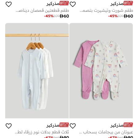
مذركير
مذركير
طقم شورت وتيشيرت بتصميم سرطان البحر
طقم قطعتين قمصان ديناصور

60

60
-
45
%
109
-
45
%
109
مذركير
مذركير
عبوتان من بيجامات بسحاب بتصميم كرنفال
ثلاث قطع بدلات نوم زرقاء لطفلي الأول

90

90
-
47
%
169
-
47
%
169