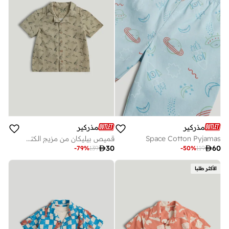
مذركير
مذركير
Space Cotton Pyjamas
قميص بيليكان من مزيج الكتان

30

60
-
79
%
139
-
50
%
119
الأكثر طلبا