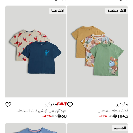
الأكثر مشاهدة
الأكثر طلبا
مذركير
مذركير
ثلاث قطع قمصان
عبوتان من تيشيرتات السلطعون

60

104.3
-
45
%
109
-
31
%
149
للجنسين