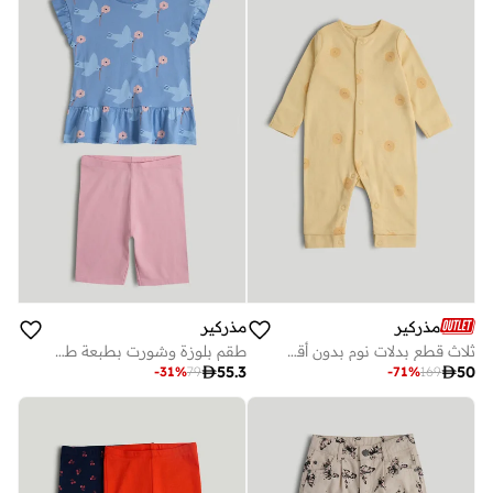
مذركير
مذركير
ثلاث قطع بدلات نوم بدون أقدام للرضع
طقم بلوزة وشورت بطبعة طيور

55.3

50
-
31
%
79
-
71
%
169