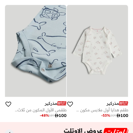
مذركير
مذركير
طقم هدايا أول ملابس مكون من ثمان قطع
طقمي الأول المكون من ثلاث قطع

100

100
-
48
%
189
-
53
%
209
عروض الاوتلت