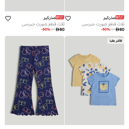
مذركير
مذركير
ثلاث قطع شورت جيرسي
ثلاث قطع شورت جيرسي

80

80
-
50
%
159
-
50
%
159
الأكثر طلبا