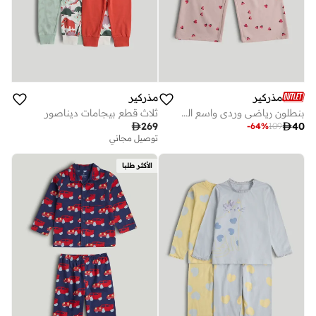
مذركير
مذركير
بنطلون رياضي وردي واسع الساق
ثلاث قطع بيجامات ديناصور

269

40
-
64
%
109
توصيل مجاني
الأكثر طلبا