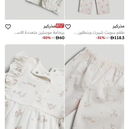
مذركير
مذركير
طقم سويت شيرت وبنطلون رياضي للأطفال بتصميم أرنب
بيجامة موسلين متعددة الاستخدامات للكارنفال

60

118.3
-
50
%
119
-
31
%
169