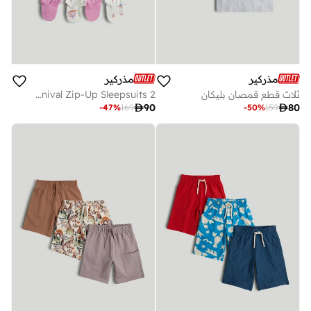
مذركير
مذركير
ثلاث قطع قمصان بليكان
2 Pack Carnival Zip-Up Sleepsuits

90

80
-
47
%
169
-
50
%
159