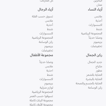
البحرين
كل الماركات
اعثر على جميع مستلزمات التغذية الخاصة بك، بما في ذلك زجاجات الرضاعة، وأجهزة
عمان
التعقيم، وكراسي الطعام، ومنتجات الفطام. تصفح منتجات الصحة والسلامة لدينا، مثل
أزياء النساء
أزياء الرجال
الترمومترات، وأجهزة مراقبة الأطفال، ومستلزمات وقت الاستحمام، للحفاظ على صحة
ملابس
تسوق حسب الفئة
طفلك وسعادته.
أحذية
ملابس
اكسسوارات
أحذية
تسوق مذركير في دبي، أبوظبي للحصول على جودة موثوقة وتصاميم مدروسة تدعم
شنط
شنط
نمو طفلك وراحة بالك.
المجموعة الرياضية
اكسسوارات
وصلنا حديثاً
المجموعة الرياضية
بريميوم
ركن الوسامة
تخفيضات
بريميوم
تخفيضات
ركن الجمال
مجموعة الأطفال
جديد الجمال
وصلنا حديثاً
مكياج
ملابس
عطور
احذية
العناية بالشعر
شنط
العناية بالبشرة
اكسسوارات
العناية بالجسم والصحة
بريميوم
ركن الوسامة
لوازم منزلية
المجموعة الرياضية
تسوقوا حسب العمر
مجموعة البنات كاملة
مجموعة الأولاد كاملة