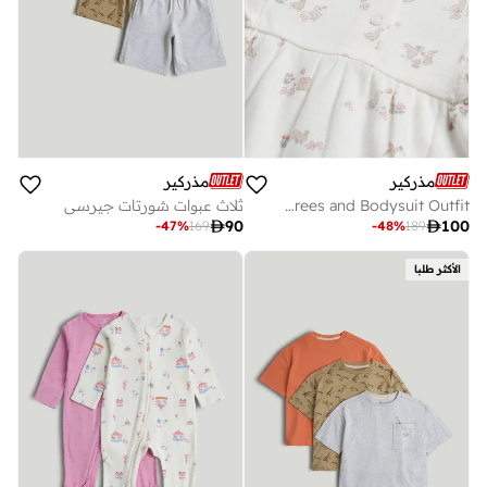
مذركير
مذركير
My First Dungarees and Bodysuit Outfit
ثلاث عبوات شورتات جيرسي

90

100
-
47
%
169
-
48
%
189
الأكثر طلبا