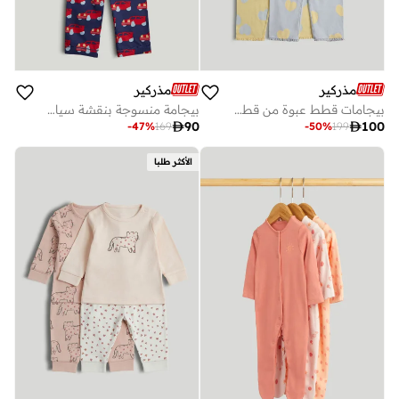
مذركير
مذركير
بيجامات قطط عبوة من قطعتين
بيجامة منسوجة بنقشة سيارات كحلية

90

100
-
47
%
169
-
50
%
199
الأكثر طلبا