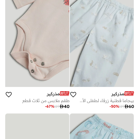
مذركير
مذركير
بيجاما قطنية زرقاء لطفلي الأول
طقم ملابس من ثلاث قطع

40

60
-
67
%
119
-
50
%
119