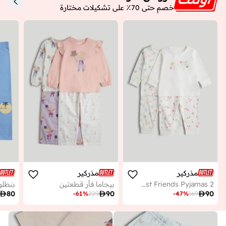
خصم حتى 70٪ على تشكيلات مختارة
مذركير
مذركير
2 Pack Breakfast Friends Pyjamas
بيجاما فأر قطعتين

80

90

90
-
61
%
229
-
47
%
169