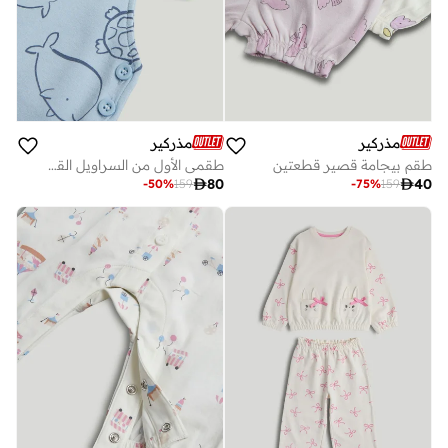
مذركير
مذركير
طقم بيجامة قصير قطعتين
طقمي الأول من السراويل القصيرة والبودي سوت

80

40
-
50
%
159
-
75
%
159