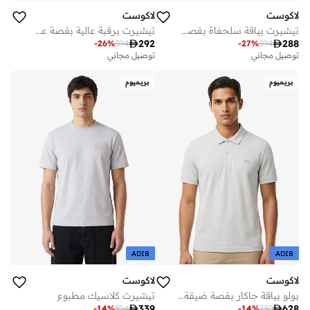
لاكوست
لاكوست
تيشيرت بياقة سلحفاة بقصة عادية
تيشيرت برقبة عالية بقصة عادية

292

288
-
26
%
394
-
27
%
394
توصيل مجاني
توصيل مجاني
بريميوم
بريميوم
ADIB
ADIB
لاكوست
لاكوست
بولو بياقة جاكار بقصة ضيقة مطاطية
تيشيرت كلاسيك مطبوع

339

628
-
14
%
394
-
14
%
730
أفضل سعر لهذا العام
أفضل سعر لهذا العام