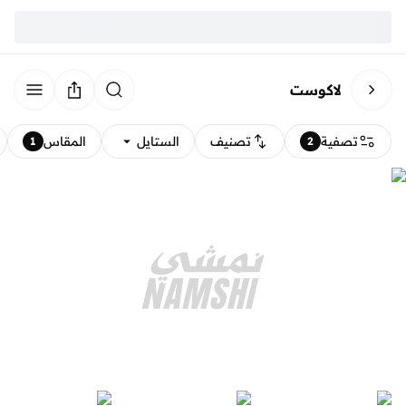
لاكوست
تصفية
تصنيف
الستايل
المقاس
1
2