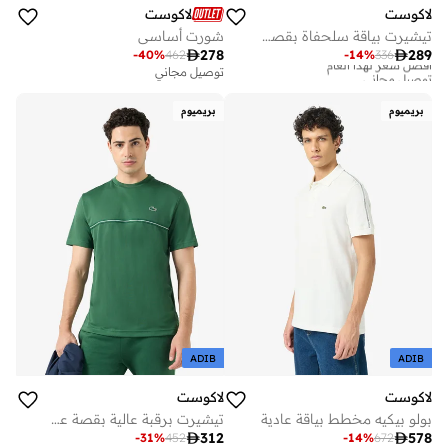
لاكوست
لاكوست
تيشيرت بياقة سلحفاة بقصة عادية
شورت أساسي

278

289
-
40
%
462
-
14
%
336
أفضل سعر لهذا العام
توصيل مجاني
توصيل مجاني
أفضل سعر لهذا العام
توصيل مجاني
بريميوم
بريميوم
ADIB
ADIB
لاكوست
لاكوست
بولو بيكيه مخطط بياقة عادية
تيشيرت برقبة عالية بقصة عادية

312

578
-
31
%
452
-
14
%
672