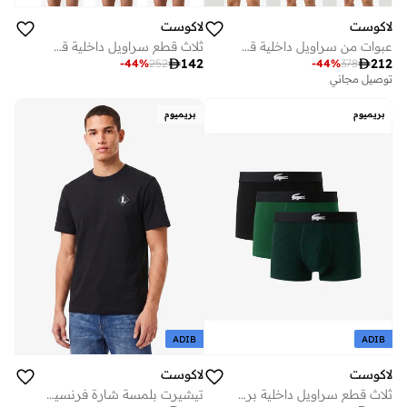
لاكوست
لاكوست
عبوات من سراويل داخلية قطنية مريحة
ثلاث قطع سراويل داخلية قطنية مطاطية

142

212
-
44
%
252
-
44
%
378
توصيل مجاني
بريميوم
بريميوم
ADIB
ADIB
لاكوست
لاكوست
ثلاث قطع سراويل داخلية برسومات أساسية
تيشيرت بلمسة شارة فرنسية الصنع