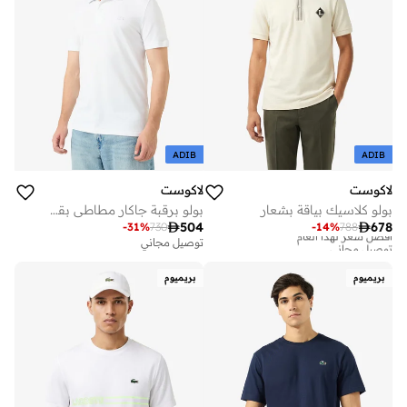
ADIB
ADIB
لاكوست
لاكوست
بولو كلاسيك بياقة بشعار
بولو برقبة جاكار مطاطي بقصة ضيقة

504

678
-
31
%
730
-
14
%
788
أفضل سعر لهذا العام
توصيل مجاني
توصيل مجاني
أفضل سعر لهذا العام
توصيل مجاني
بريميوم
بريميوم