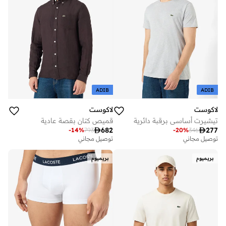
ADIB
ADIB
لاكوست
لاكوست
تيشيرت أساسي برقبة دائرية
قميص كتان بقصة عادية

682

277
-
14
%
793
-
20
%
346
توصيل مجاني
توصيل مجاني
بريميوم
بريميوم