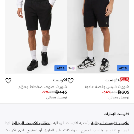
2
+
ADIB
ADIB
لاكوست
لاكوست
شورت فليس بقصة عادية
شورت صوف مخطط بحزام

445

305
-
9
%
488
-
34
%
462
توصيل مجاني
توصيل مجاني
لاكوست الإمارات
ملابس لاكوست الرجالية
وأحذية لاكوست الرجالية و
حقائب لاكوست الرجالية
لهذا
الموسم تقدم ما يناسب الجميع، سواء كنت على الطريق أو تستريح. لدى لاكوست