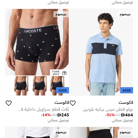
توصيل مجاني
توصيل مجاني
بريميوم
بريميوم
ADIB
ADIB
لاكوست
لاكوست
بولو قطن ميني بيكيه بلونين
ثلاث قطع سراويل داخلية قطنية مطاطية بطبعة تمساح

245

464
-
14
%
284
-
31
%
672
توصيل مجاني
توصيل مجاني
بريميوم
بريميوم