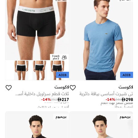
ADIB
ADIB
لاكوست
لاكوست
تي شيرت أساسي بياقة دائرية
ثلاث قطع سراويل داخلية أساسية

217

298
-
14
%
252
-
14
%
346
أفضل سعر لهذا العام
توصيل مجاني
أفضل سعر لهذا العام
توصيل مجاني
أفضل سعر لهذا العام
على وشك النفاد
توصيل مجاني
بريميوم
بريميوم
أفضل سعر لهذا العام
توصيل مجاني
على وشك النفاد