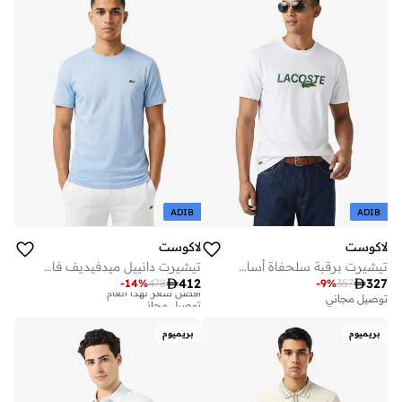
ADIB
ADIB
لاكوست
لاكوست
تيشيرت برقبة سلحفاة أساسي
تيشيرت دانييل ميدفيديف فائق الجفاف

412

327
-
14
%
478
-
9
%
357
أفضل سعر لهذا العام
توصيل مجاني
توصيل مجاني
أفضل سعر لهذا العام
توصيل مجاني
بريميوم
بريميوم