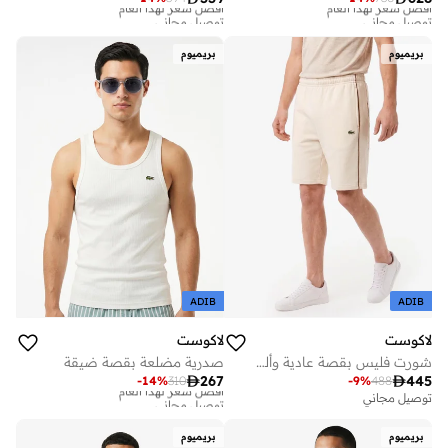
توصيل مجاني
توصيل مجاني
أفضل سعر لهذا العام
أفضل سعر لهذا العام
توصيل مجاني
توصيل مجاني
بريميوم
بريميوم
ADIB
ADIB
لاكوست
لاكوست
شورت فليس بقصة عادية وألوان متباينة
صدرية مضلعة بقصة ضيقة

267

445
-
14
%
310
-
9
%
488
أفضل سعر لهذا العام
توصيل مجاني
توصيل مجاني
أفضل سعر لهذا العام
توصيل مجاني
بريميوم
بريميوم