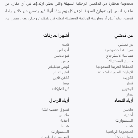
مجموعة مختارة من الملابس الرجالية السهلة والتي يمكن ارتداؤها في أي مكان، من
ملعب التنس إلى شوارع المدينة. اجعل كل يوم يومًا أنيقًا غير رسمي من خلال ارتداء
قميص بولو أنيق أو ممارسة الرياضة المفضلة لديك في بنطلون رجالي غير رسمي من
لاكوست أو
بناطيل قماش وبناطيل متنوعة
أو ارتداء قطعة بألوان من
سترات
ومعاطف لاكوست الرجالية
. إذا كنت تستمتع بالموضة وتريد الظهور بأفضل ما لديك،
عن نمشي
أشهر الماركات
فإن ملابس لاكوست الرجالية هي الحل الأمثل. تم تصميم كل قطعة للأناقة والراحة
عن نمشي
نايك
لتجعلك تشعر بالروعة. هناك الكثير من الجيوب لهاتفك، وأربطة لتحميك من الهواء البارد،
سياسة الخصوصية
أديداس
لذا مع
إكسسوارات لاكوست الرجالية
لن تمر مرور الكرام أبدًا.الفت الأنظار بملابسك
سياسة الاسترجاع
نيو بالانس
حقوق المستهلك
جس
وارتقي بستايلك إلى المستوى التالي مع زوج من النظارات الشمسية وحقيبة رجالي
المملكة العربية السعودية
تومي هيلفيغر
عصرية من مجموعة حقائب لاكوست الرجالية. الراحة هي العنوان في هذه المجموعة،
الإمارات العربية المتحدة
اتش اند ام
وهي مصنوعة من أقمشة عالية الجودة مثل القطن البارد، والصوف الدافئ والصوف
الكويت
كالفن كلاين
قطر
بوما
العادي، والأقمشة عالية الجودة للرياضيين التي تسمح بمرور الهواء. يحتوي على جيوب
البحرين
كل الماركات
بسحاب وأكمام مبطنة وأكمام طويلة وقصيرة و
ساعة لاكوست للرجال
. مع مجموعة
عمان
لاكوست الرجالية، ستحصل على إطلالة بسيطة و مميزة. تسوق في متجر نمشي
أزياء النساء
أزياء الرجال
لتحصل على منتجات لاكوست المفضلة لديك من
قمصان لاكوست الرجالية
إلى
ملابس
تسوق حسب الفئة
محافظ لاكوست الرجالية
.
أحذية
ملابس
اكسسوارات
أحذية
تسوق أحذية لاكوست في دبي
شنط
شنط
المجموعة الرياضية
اكسسوارات
تصفحي
مجموعة الملابس النسائية من لاكوست
إذا كنتي تفضلي الستايل الأنيق الغير
وصلنا حديثاً
المجموعة الرياضية