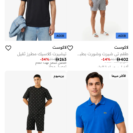
ADIB
ADIB
لاكوست
لاكوست
طقم تي شيرت وشورت بطبعة أساسية
تيشيرت كلاسيك مطرز ثقيل

263

402
-
34
%
394
-
14
%
467
أفضل سعر لهذا العام
توصيل مجاني
أفضل سعر لهذا العام
توصيل مجاني
أفضل سعر لهذا العام
على وشك النفاد
توصيل مجاني
الأكثر مبيعا
بريميوم
أفضل سعر لهذا العام
توصيل مجاني
على وشك النفاد