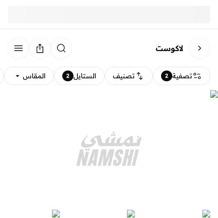
لاكوست
تصفية
تصنيف
الستايل
المقاس
2
2