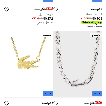
لاكوست
لاكوست
قلادة تمساح
كروكودايل

272

308
-
36
%
425
-
20
%
385
في 90 دقيقة!
توصيل مجاني
توصيل مجاني
بريميوم
بريميوم
ADIB
ADIB
لاكوست
لاكوست