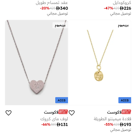
كروكودايل
عقد تمساح طويل

340

226
-
20
%
425
-
47
%
425
توصيل مجاني
توصيل مجاني
بريميوم
بريميوم
ADIB
ADIB
لاكوست
لاكوست
قلادة ميمينتو الطويلة
لوف ماي كروك

131

193
-
66
%
385
-
55
%
428
توصيل مجاني