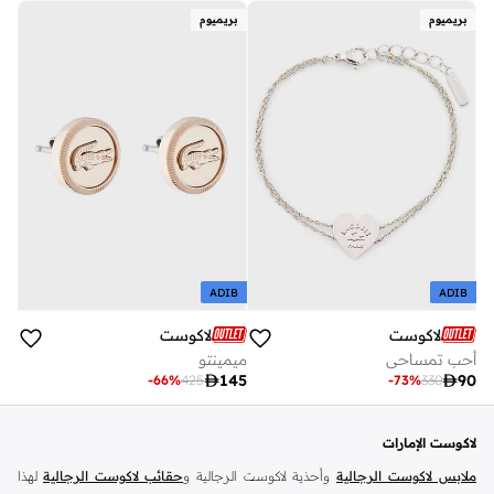
بريميوم
بريميوم
ADIB
ADIB
لاكوست
لاكوست
أحب تمساحي
ميمينتو

145

90
-
66
%
425
-
73
%
330
لاكوست الإمارات
ملابس لاكوست الرجالية
وأحذية لاكوست الرجالية و
حقائب لاكوست الرجالية
لهذا