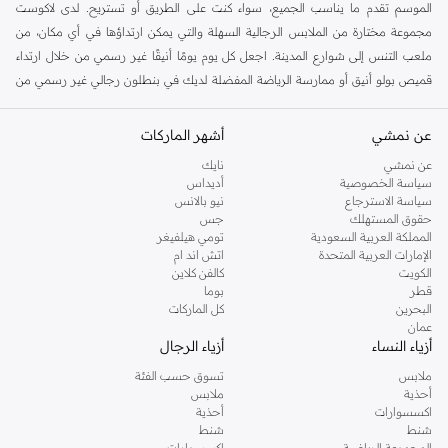
الموسم تقدم ما يناسب الجميع، سواء كنت على الطريق أو تستريح. لدى لاكوست
مجموعة مختارة من الملابس الرجالية السهلة والتي يمكن ارتداؤها في أي مكان، من
ملعب التنس إلى شوارع المدينة. اجعل كل يوم يومًا أنيقًا غير رسمي من خلال ارتداء
قميص بولو أنيق أو ممارسة الرياضة المفضلة لديك في بنطلون رجالي غير رسمي من
لاكوست أو
بناطيل قماش وبناطيل متنوعة
أو ارتداء قطعة بألوان من
سترات
ومعاطف لاكوست الرجالية
. إذا كنت تستمتع بالموضة وتريد الظهور بأفضل ما لديك،
عن نمشي
أشهر الماركات
فإن ملابس لاكوست الرجالية هي الحل الأمثل. تم تصميم كل قطعة للأناقة والراحة
عن نمشي
نايك
لتجعلك تشعر بالروعة. هناك الكثير من الجيوب لهاتفك، وأربطة لتحميك من الهواء البارد،
سياسة الخصوصية
أديداس
لذا مع
إكسسوارات لاكوست الرجالية
لن تمر مرور الكرام أبدًا.الفت الأنظار بملابسك
سياسة الاسترجاع
نيو بالانس
حقوق المستهلك
جس
وارتقي بستايلك إلى المستوى التالي مع زوج من النظارات الشمسية وحقيبة رجالي
المملكة العربية السعودية
تومي هيلفيغر
عصرية من مجموعة حقائب لاكوست الرجالية. الراحة هي العنوان في هذه المجموعة،
الإمارات العربية المتحدة
اتش اند ام
وهي مصنوعة من أقمشة عالية الجودة مثل القطن البارد، والصوف الدافئ والصوف
الكويت
كالفن كلاين
قطر
بوما
العادي، والأقمشة عالية الجودة للرياضيين التي تسمح بمرور الهواء. يحتوي على جيوب
البحرين
كل الماركات
بسحاب وأكمام مبطنة وأكمام طويلة وقصيرة و
ساعة لاكوست للرجال
. مع مجموعة
عمان
لاكوست الرجالية، ستحصل على إطلالة بسيطة و مميزة. تسوق في متجر نمشي
أزياء النساء
أزياء الرجال
لتحصل على منتجات لاكوست المفضلة لديك من
قمصان لاكوست الرجالية
إلى
ملابس
تسوق حسب الفئة
محافظ لاكوست الرجالية
.
أحذية
ملابس
اكسسوارات
أحذية
تسوق أحذية لاكوست في دبي
شنط
شنط
المجموعة الرياضية
اكسسوارات