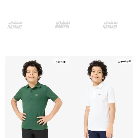
للجنسين
بريميوم