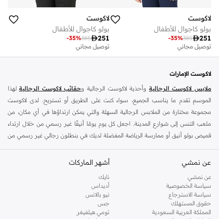
لاكوست
لاكوست
بولو كاجوال للأطفال
بولو كاجوال للأطفال

251

251
-
35
%
385
-
35
%
385
توصيل مجاني
توصيل مجاني
لاكوست الإمارات
ملابس لاكوست الرجالية
وأحذية لاكوست الرجالية و
حقائب لاكوست الرجالية
لهذا
الموسم تقدم ما يناسب الجميع، سواء كنت على الطريق أو تستريح. لدى لاكوست
مجموعة مختارة من الملابس الرجالية السهلة والتي يمكن ارتداؤها في أي مكان، من
ملعب التنس إلى شوارع المدينة. اجعل كل يوم يومًا أنيقًا غير رسمي من خلال ارتداء
قميص بولو أنيق أو ممارسة الرياضة المفضلة لديك في بنطلون رجالي غير رسمي من
لاكوست أو
بناطيل قماش وبناطيل متنوعة
أو ارتداء قطعة بألوان من
سترات
ومعاطف لاكوست الرجالية
. إذا كنت تستمتع بالموضة وتريد الظهور بأفضل ما لديك،
عن نمشي
أشهر الماركات
فإن ملابس لاكوست الرجالية هي الحل الأمثل. تم تصميم كل قطعة للأناقة والراحة
عن نمشي
نايك
لتجعلك تشعر بالروعة. هناك الكثير من الجيوب لهاتفك، وأربطة لتحميك من الهواء البارد،
سياسة الخصوصية
أديداس
لذا مع
إكسسوارات لاكوست الرجالية
لن تمر مرور الكرام أبدًا.الفت الأنظار بملابسك
سياسة الاسترجاع
نيو بالانس
حقوق المستهلك
جس
وارتقي بستايلك إلى المستوى التالي مع زوج من النظارات الشمسية وحقيبة رجالي
المملكة العربية السعودية
تومي هيلفيغر
عصرية من مجموعة حقائب لاكوست الرجالية. الراحة هي العنوان في هذه المجموعة،