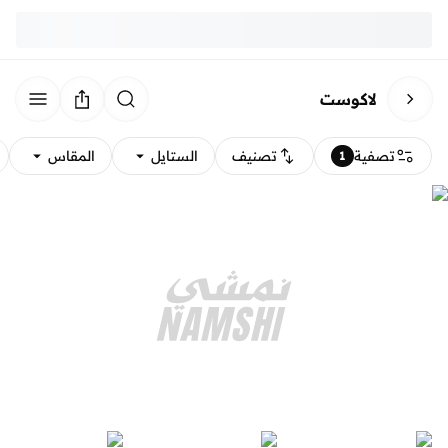
لاكوست
تصفية
تصنيف
الستايل
المقاس
1