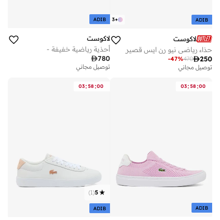
ADIB
3
+
ADIB
لاكوست
لاكوست
أحذية رياضية خفيفة -
حذاء رياضي نيو رن ايس قصير

780

250
-
47
%
470
توصيل مجاني
توصيل مجاني
:
:
:
:
03
58
00
03
58
00
)
1
(
5
ADIB
ADIB