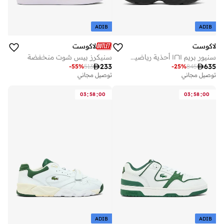
ADIB
ADIB
لاكوست
لاكوست
سنيور بريم ١٢٦١ أحذية رياضية قصيرة
سنيكرز بيس شوت منخفضة

233

635
-
55
%
513
-
25
%
845
توصيل مجاني
توصيل مجاني
:
:
:
:
03
58
00
03
58
00
ADIB
ADIB