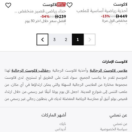
لاكوست
لاكوست
أحذية رياضية أساسية للملعب
حذاء رياضي قصير منخفض من بيس شوت

449
-
13
%
515

239
مخفض لأول مرة
-
54
%
513
أفضل سعر خلال آخر 30 يوم
توصيل مجاني
توصيل مجاني
مخفض لأول مرة
أفضل سعر خلال آخر 30 يوم
توصيل مجاني
توصيل مجاني
3
2
1
لاكوست الإمارات
ملابس لاكوست الرجالية
وأحذية لاكوست الرجالية و
حقائب لاكوست الرجالية
لهذا
الموسم تقدم ما يناسب الجميع، سواء كنت على الطريق أو تستريح. لدى لاكوست
مجموعة مختارة من الملابس الرجالية السهلة والتي يمكن ارتداؤها في أي مكان، من
ملعب التنس إلى شوارع المدينة. اجعل كل يوم يومًا أنيقًا غير رسمي من خلال ارتداء
قميص بولو أنيق أو ممارسة الرياضة المفضلة لديك في بنطلون رجالي غير رسمي من
لاكوست أو
بناطيل قماش وبناطيل متنوعة
أو ارتداء قطعة بألوان من
سترات
ومعاطف لاكوست الرجالية
. إذا كنت تستمتع بالموضة وتريد الظهور بأفضل ما لديك،
عن نمشي
أشهر الماركات
فإن ملابس لاكوست الرجالية هي الحل الأمثل. تم تصميم كل قطعة للأناقة والراحة
عن نمشي
نايك
لتجعلك تشعر بالروعة. هناك الكثير من الجيوب لهاتفك، وأربطة لتحميك من الهواء البارد،
سياسة الخصوصية
أديداس