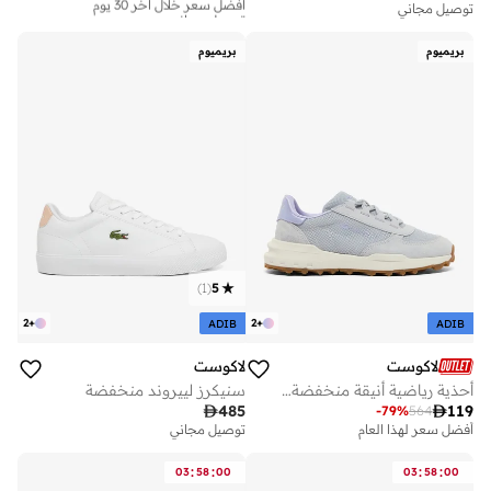
توصيل مجاني
توصيل مجاني
أفضل سعر خلال آخر 30 يوم
توصيل مجاني
بريميوم
بريميوم
)
1
(
5
2
+
2
+
ADIB
ADIB
لاكوست
لاكوست
أحذية رياضية أنيقة منخفضة الرقبة للملابس الكاجوال
سنيكرز لييروند منخفضة

485

119
-
79
%
564
أفضل سعر لهذا العام
توصيل مجاني
:
:
:
:
03
58
00
03
58
00