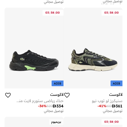
على وشك النفاد
توصيل مجاني
توصيل مجاني
على وشك النفاد
:
:
:
:
03
58
00
03
58
00
ADIB
ADIB
لاكوست
لاكوست
سنيكرز لو توب نيو
حذاء رياضي ستورم لايت منخفض

334

361
-
36
%
520
-
41
%
610
توصيل مجاني
توصيل مجاني
:
:
00
58
03
بريميوم