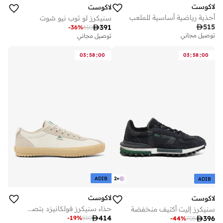
لاكوست
لاكوست
أحذية رياضية أساسية للملعب
سنيكرز لو توب نيو شوت

515

391
-
36
%
610
توصيل مجاني
توصيل مجاني
:
:
:
:
03
58
00
03
58
00
ADIB
2
+
ADIB
لاكوست
لاكوست
حذاء سنيكرز فولكانيزد بتصميم ستيلث
سنيكرز إليت أكتيف منخفضة

414
-
19
%
510

396
أفضل سعر خلال آخر 30 يوم
-
44
%
705