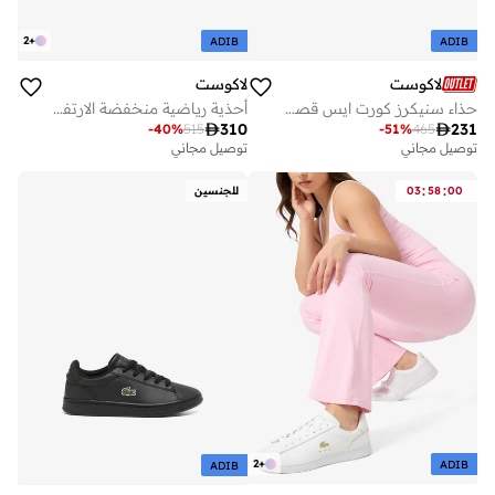
2
+
ADIB
ADIB
لاكوست
لاكوست
حذاء سنيكرز كورت ايس قصير
أحذية رياضية منخفضة الارتفاع

310

231
-
40
%
515
-
51
%
465
توصيل مجاني
توصيل مجاني
:
:
00
58
03
للجنسين
2
+
ADIB
ADIB