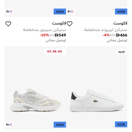
2
+
2
+
ADIB
ADIB
لاكوست
لاكوست
سنيكرز لييروند منخفضة
سنيكرز سبينور منخفضة

549

466
-
10
%
610
-
4
%
485
توصيل مجاني
توصيل مجاني
:
:
جديد
00
58
03
ADIB
4
+
ADIB