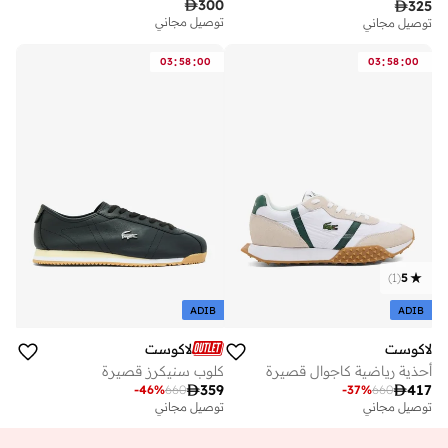

300

325
توصيل مجاني
توصيل مجاني
:
:
:
:
03
58
00
03
58
00
)
1
(
5
ADIB
ADIB
لاكوست
لاكوست
أحذية رياضية كاجوال قصيرة
كلوب سنيكرز قصيرة

359

417
-
46
%
660
-
37
%
660
توصيل مجاني
توصيل مجاني