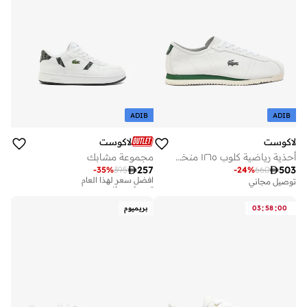
ADIB
ADIB
لاكوست
لاكوست
أحذية رياضية كلوب ١٢٦٥ منخفضة
مجموعة مشابك

257

503
-
35
%
395
-
24
%
660
أفضل سعر لهذا العام
توصيل مجاني
توصيل مجاني
أفضل سعر لهذا العام
توصيل مجاني
:
:
00
58
03
بريميوم