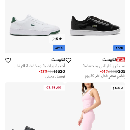
)
2
(
5
ADIB
ADIB
لاكوست
لاكوست
سنيكرز كارنابي منخفضة
أحذية رياضية منخفضة الارتفاع

320

205
-
32
%
465
-
61
%
513
أفضل سعر خلال آخر 30 يوم
توصيل مجاني
توصيل مجاني
أفضل سعر خلال آخر 30 يوم
توصيل مجاني
:
:
بريميوم
00
58
03