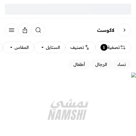
لاكوست
تصفية
تصنيف
الستايل
المقاس
1
نساء
الرجال
أطفال