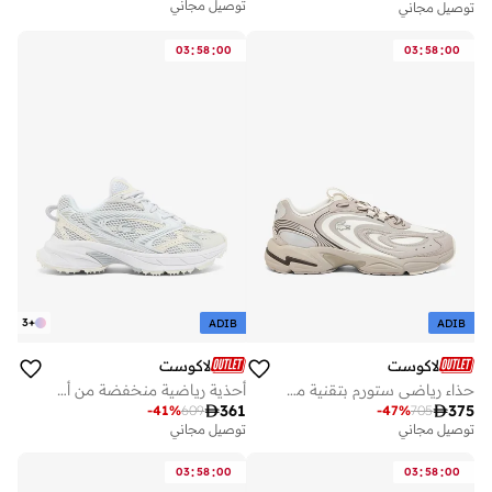
توصيل مجاني
توصيل مجاني
:
:
:
:
03
58
00
03
58
00
3
+
ADIB
ADIB
لاكوست
لاكوست
حذاء رياضي ستورم بتقنية موديل قصير
أحذية رياضية منخفضة من أسلوب أثليجر

361

375
-
41
%
609
-
47
%
705
توصيل مجاني
توصيل مجاني
:
:
:
:
03
58
00
03
58
00