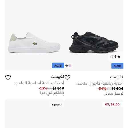
)
2
(
5
ADIB
4
+
ADIB
لاكوست
لاكوست
أحذية رياضية أساسية للملعب
أحذية رياضية كاجوال منخفضة

449
-
13
%
515

404
مخفض لأول مرة
-
34
%
610
توصيل مجاني
توصيل مجاني
مخفض لأول مرة
توصيل مجاني
:
:
00
58
03
بريميوم