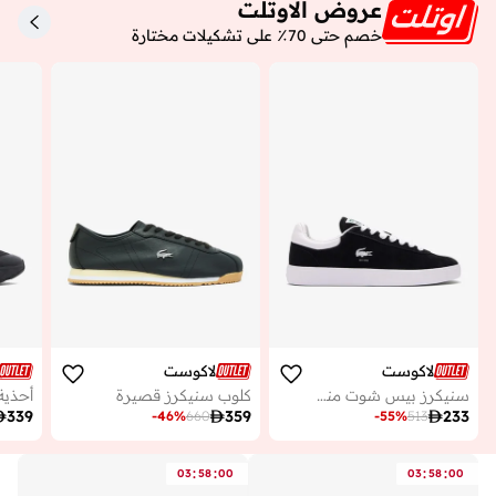
عروض الاوتلت
خصم حتى 70٪ على تشكيلات مختارة
لاكوست
لاكوست
سنيكرز بيس شوت منخفضة
كلوب سنيكرز قصيرة

339

359

233
-
46
%
660
-
55
%
513
:
:
:
:
03
58
00
03
58
00