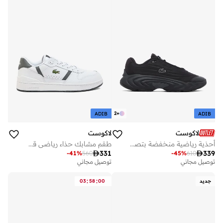
2
+
ADIB
ADIB
لاكوست
لاكوست
أحذية رياضية منخفضة بتصميم عصري
طقم مشابك حذاء رياضي قصير

331

339
-
41
%
560
-
45
%
610
توصيل مجاني
توصيل مجاني
:
:
جديد
00
58
03