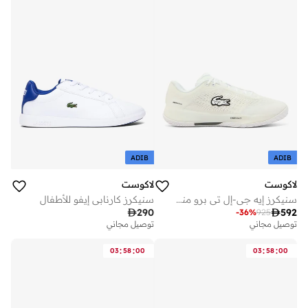
ADIB
ADIB
لاكوست
لاكوست
سنيكرز إيه جي-إل تي برو منخفضة
سنيكرز كارنابي إيفو للأطفال

290

592
-
36
%
925
توصيل مجاني
توصيل مجاني
:
:
:
:
03
58
00
03
58
00