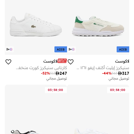
2
+
2
+
ADIB
ADIB
لاكوست
لاكوست
سنيكرز إيليت أكتف إيفو ١٢٦١ منخفض
كارنابي سنيكرز كورت منخفضة

247

317
-
52
%
513
-
44
%
565
توصيل مجاني
توصيل مجاني
:
:
:
:
03
58
00
03
58
00