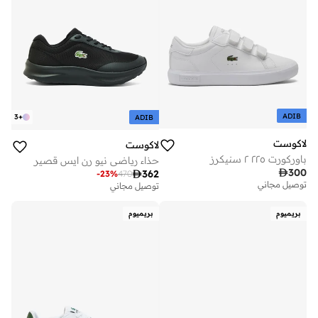
ADIB
3
+
ADIB
لاكوست
لاكوست
باوركورت ٢٢٥ ٢ سنيكرز
حذاء رياضي نيو رن ايس قصير

300

362
-
23
%
470
توصيل مجاني
توصيل مجاني
بريميوم
بريميوم