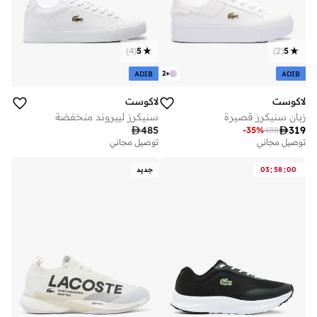
)
4
(
5
)
2
(
5
2
+
ADIB
ADIB
لاكوست
لاكوست
زيان سنيكرز قصيرة
سنيكرز لييروند منخفضة

485

319
-
35
%
488
توصيل مجاني
توصيل مجاني
:
:
00
58
03
جديد