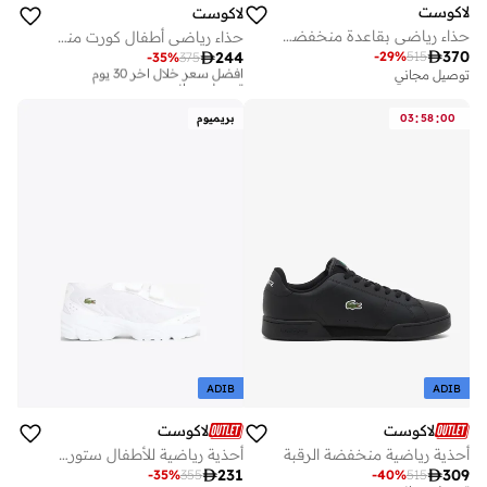
لاكوست
لاكوست
حذاء رياضي بقاعدة منخفضة سنيكرز
حذاء رياضي أطفال كورت منخفض -

370
-
29
%
515

244
-
35
%
375
أفضل سعر خلال آخر 30 يوم
توصيل مجاني
توصيل مجاني
أفضل سعر خلال آخر 30 يوم
توصيل مجاني
:
:
00
58
03
بريميوم
ADIB
ADIB
لاكوست
لاكوست
أحذية رياضية منخفضة الرقبة
أحذية رياضية للأطفال ستورم لايت منخفضة

231

309
-
35
%
355
-
40
%
515
توصيل مجاني