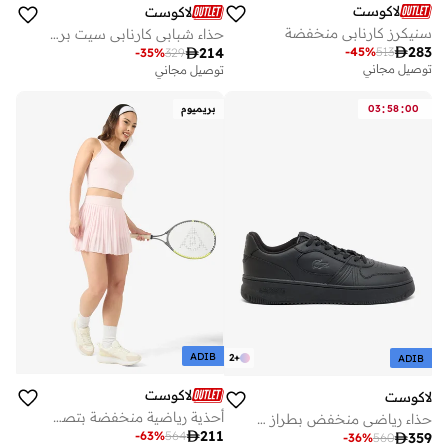
لاكوست
لاكوست
سنيكرز كارنابي منخفضة
حذاء شبابي كارنابي سيت برقبة منخفضة

283
-
45
%
513

214
-
35
%
329
توصيل مجاني
توصيل مجاني
:
:
00
58
03
بريميوم
ADIB
2
+
ADIB
لاكوست
لاكوست
أحذية رياضية منخفضة بتصميم عصري
حذاء رياضي منخفض بطراز كورت طقم

211
-
63
%
564

359
-
36
%
560