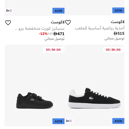
ADIB
2
+
ADIB
لاكوست
لاكوست
أحذية رياضية أساسية للملعب
سنيكرز كورت منخفضة برو بيس شوت

515

471
-
12
%
535
توصيل مجاني
توصيل مجاني
:
:
:
:
03
58
00
03
58
00
2
+
ADIB
ADIB