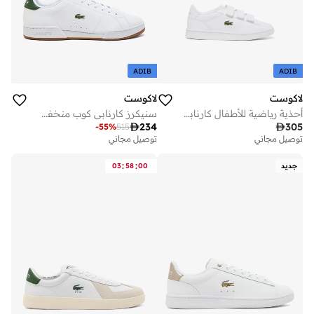
ADIB
ADIB
لاكوست
لاكوست
أحذية رياضية للأطفال كارنابي منخفضة
سنيكرز كارنابي كوب منخفضة

234

305
-
55
%
515
توصيل مجاني
توصيل مجاني
:
:
جديد
00
58
03