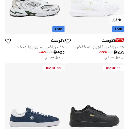
)
1
(
5
ADIB
ADIB
لاكوست
لاكوست
حذاء رياضي كاجوال منخفض
حذاء رياضي ستورم بقاعدة منخفض

423

235
-
36
%
660
-
59
%
565
توصيل مجاني
توصيل مجاني
:
:
:
:
03
58
00
03
58
00