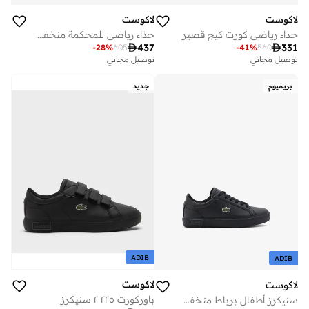
لاكوست
لاكوست
حذاء رياضي كورت كيج قصير
حذاء رياضي للمحكمة منخفض القبة برو

437

331
-
28
%
605
-
41
%
560
توصيل مجاني
توصيل مجاني
بريميوم
جديد
ADIB
ADIB
لاكوست
لاكوست
باوركورت ٢٢٥ ٢ سنيكرز
سنيكرز أطفال برباط منخفض