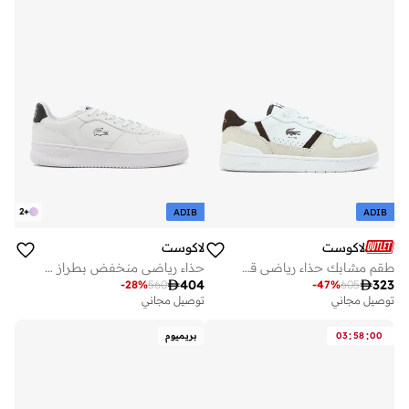
2
+
ADIB
ADIB
لاكوست
لاكوست
طقم مشابك حذاء رياضي قصير
حذاء رياضي منخفض بطراز المحكمة - طقم

404

323
-
28
%
560
-
47
%
605
توصيل مجاني
توصيل مجاني
:
:
00
58
03
بريميوم