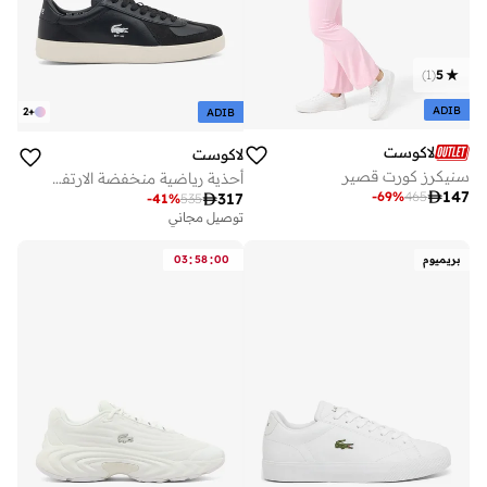
)
1
(
5
ADIB
2
+
ADIB
لاكوست
لاكوست
سنيكرز كورت قصير
أحذية رياضية منخفضة الارتفاع

147
-
69
%
465

317
-
41
%
535
توصيل مجاني
:
:
بريميوم
00
58
03