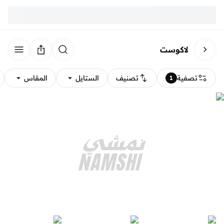
لاكوست
تصفية
تصنيف
الستايل
المقاس
1