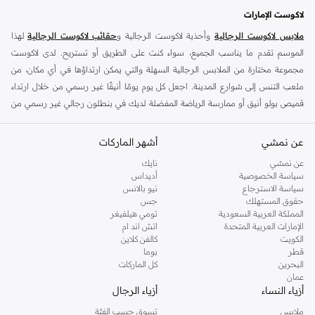
توصيل مجاني
لاكوست الإمارات
ملابس لاكوست الرجالية
وأحذية لاكوست الرجالية و
حقائب لاكوست الرجالية
لهذا
الموسم تقدم ما يناسب الجميع، سواء كنت على الطريق أو تستريح. لدى لاكوست
مجموعة مختارة من الملابس الرجالية السهلة والتي يمكن ارتداؤها في أي مكان، من
ملعب التنس إلى شوارع المدينة. اجعل كل يوم يومًا أنيقًا غير رسمي من خلال ارتداء
قميص بولو أنيق أو ممارسة الرياضة المفضلة لديك في بنطلون رجالي غير رسمي من
لاكوست أو
بناطيل قماش وبناطيل متنوعة
أو ارتداء قطعة بألوان من
سترات
ومعاطف لاكوست الرجالية
. إذا كنت تستمتع بالموضة وتريد الظهور بأفضل ما لديك،
عن نمشي
أشهر الماركات
فإن ملابس لاكوست الرجالية هي الحل الأمثل. تم تصميم كل قطعة للأناقة والراحة
عن نمشي
نايك
لتجعلك تشعر بالروعة. هناك الكثير من الجيوب لهاتفك، وأربطة لتحميك من الهواء البارد،
سياسة الخصوصية
أديداس
لذا مع
إكسسوارات لاكوست الرجالية
لن تمر مرور الكرام أبدًا.الفت الأنظار بملابسك
سياسة الاسترجاع
نيو بالانس
حقوق المستهلك
جس
وارتقي بستايلك إلى المستوى التالي مع زوج من النظارات الشمسية وحقيبة رجالي
المملكة العربية السعودية
تومي هيلفيغر
عصرية من مجموعة حقائب لاكوست الرجالية. الراحة هي العنوان في هذه المجموعة،
الإمارات العربية المتحدة
اتش اند ام
وهي مصنوعة من أقمشة عالية الجودة مثل القطن البارد، والصوف الدافئ والصوف
الكويت
كالفن كلاين
قطر
بوما
العادي، والأقمشة عالية الجودة للرياضيين التي تسمح بمرور الهواء. يحتوي على جيوب
البحرين
كل الماركات
بسحاب وأكمام مبطنة وأكمام طويلة وقصيرة و
ساعة لاكوست للرجال
. مع مجموعة
عمان
لاكوست الرجالية، ستحصل على إطلالة بسيطة و مميزة. تسوق في متجر نمشي
أزياء النساء
أزياء الرجال
لتحصل على منتجات لاكوست المفضلة لديك من
قمصان لاكوست الرجالية
إلى
ملابس
تسوق حسب الفئة