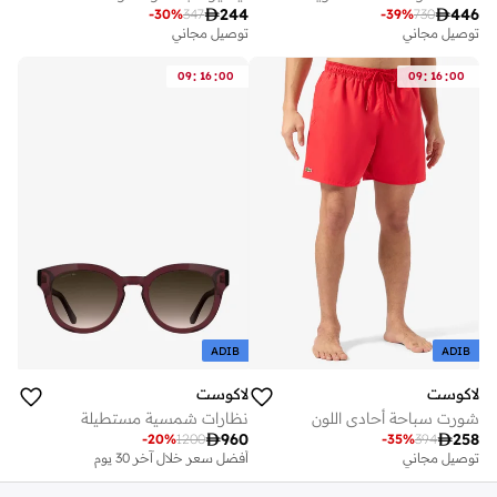

244

446
-
30
%
347
-
39
%
730
توصيل مجاني
توصيل مجاني
:
:
:
:
09
16
00
09
16
00
ADIB
ADIB
لاكوست
لاكوست
شورت سباحة أحادي اللون
نظارات شمسية مستطيلة

960

258
-
20
%
1200
-
35
%
394
توصيل مجاني
أفضل سعر خلال آخر 30 يوم
توصيل مجاني
أفضل سعر خلال آخر 30 يوم