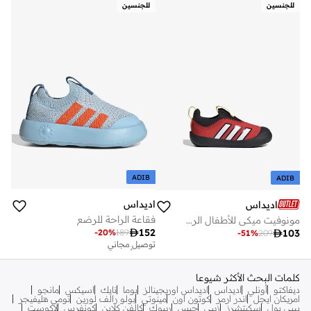
للجنسين
للجنسين
ADIB
ADIB
اديداس
اديداس
فقاعة الراحة للرضع
مونوفيت ميكي للأطفال الرضع

152
-
20
%
189

103
-
51
%
209
توصيل مجاني
تم بيع أكثر من 10 مؤخرا
توصيل مجاني
تم بيع أكثر من 10 مؤخرا
كلمات البحث الأكثر شيوعا
ديفاكتو
أونلي
اديداس
اديداس اوريجينالز
بوما
نايك
اسيكس
مانجو
امريكان ايجل
اندر ارمر
كوتون اون
مينوتي
بولو رالف لورين
تومي هليفيجر
بيبي بول
سكيتشرز
زيبي
جيس
ريبوك
كالفن كلاين
كونفرس
لاكوست