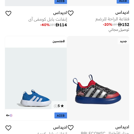
ADIB
ADIB
اديداس
اديداس
فقاعة الراحة للرضع
إنفانت بابل كومفي آي

152
-
20
%
189

114
-
40
%
189
توصيل مجاني
تم بيع أكثر من 10 مؤخرا
توصيل مجاني
جديد
للجنسين
تم بيع أكثر من 10 مؤخرا
)
1
(
5
4
+
ADIB
اديداس
اديداس
حذاء للأطفال ADIDAS MARVEL SPIDER-MAN BUBBLECOMIC
إنفانت بابل كومفي