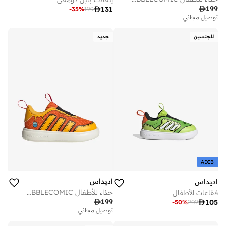

199

131
-
35
%
199
توصيل مجاني
للجنسين
جديد
ADIB
اديداس
اديداس
حذاء للأطفال ADIDAS DISNEY BUBBLECOMIC
فقاعات الأطفال

199

105
-
50
%
209
توصيل مجاني