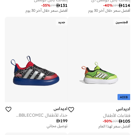

131

114
-
35
%
199
-
40
%
189
أفضل سعر خلال آخر 30 يوم
أفضل سعر خلال آخر 30 يوم
للجنسين
جديد
ADIB
اديداس
اديداس
حذاء للأطفال ADIDAS MARVEL SPIDER-MAN BUBBLECOMIC
فقاعات الأطفال

199

105
-
50
%
209
توصيل مجاني
أفضل سعر لهذا العام