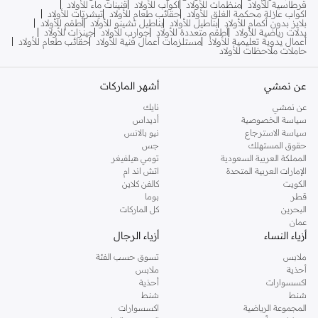
قرطاسية للأولاد
منظمات للأولاد
اكواب للأولاد
قنينات ماء للأولاد
اكواب عازلة محكمة الغلق للأولاد
حقائب طعام للأولاد
تيشرتات للأولاد
بلايز بدون أكمام للأولاد
بناطيل للأولاد
بناطيل تشينو للأولاد
أطقم للأولاد
بدلات رياضية للأولاد
أطقم متعددة للأولاد
جوارب للأولاد
جينزات للأولاد
أعمال يدوية تعليمية للأولاد
مستلزمات أعمال فنية للأولاد
حقائب طعام للأولاد
حاملات ملاحظات للأولاد
عن نمشي
أشهر الماركات
عن نمشي
نايك
سياسة الخصوصية
أديداس
سياسة الاسترجاع
نيو بالانس
حقوق المستهلك
جس
المملكة العربية السعودية
تومي هيلفيغر
الإمارات العربية المتحدة
اتش اند ام
الكويت
كالفن كلاين
قطر
بوما
البحرين
كل الماركات
عمان
أزياء النساء
أزياء الرجال
ملابس
تسوق حسب الفئة
أحذية
ملابس
اكسسوارات
أحذية
شنط
شنط
المجموعة الرياضية
اكسسوارات