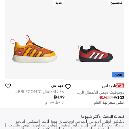
للجنسين
جديد
ADIB
اديداس
اديداس
حذاء للأطفال ADIDAS DISNEY BUBBLECOMIC
مونوفيت ميكي للأطفال الرضع

199

103
-
51
%
209
توصيل مجاني
أفضل سعر لهذا العام
كلمات البحث الأكثر شيوعا
ديفاكتو
أونلي
اديداس
اديداس اوريجينالز
بوما
نايك
اسيكس
مانجو
امريكان ايجل
اندر ارمر
كوتون اون
مينوتي
بولو رالف لورين
تومي هليفيجر
بيبي بول
سكيتشرز
زيبي
جيس
ريبوك
كالفن كلاين
كونفرس
لاكوست