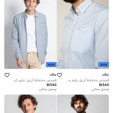
ADIB
ADIB
جاك
جاك
قميص مخطط أزرق رفيع من القطن العضوي المعتمد
قميص مخطط أزرق دبليو كيلارني

340

340
توصيل مجاني
توصيل مجاني