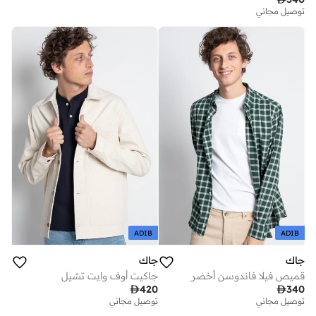
توصيل مجاني
ADIB
ADIB
جاك
جاك
قميص فيلا فاندوسن أخضر
جاكيت أوف وايت تشيل

420

340
توصيل مجاني
توصيل مجاني