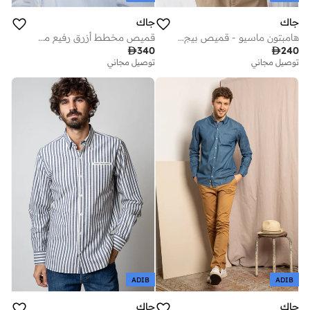
جاك
جاك
هامبتون ماسيو - قميص بيج وأبيض
قميص مخطط أزرق رفيع من القطن العضوي المعتمد

340

240
توصيل مجاني
توصيل مجاني
ADIB
ADIB
جاك
جاك