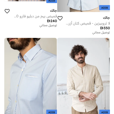
ADIB
ADIB
جاك
قميص بيج من دبليو فارو 100% قطن
جاك

240
لا تروبيزين - قميص كتان أزرق فاتح
توصيل مجاني

350
توصيل مجاني
ADIB
ADIB