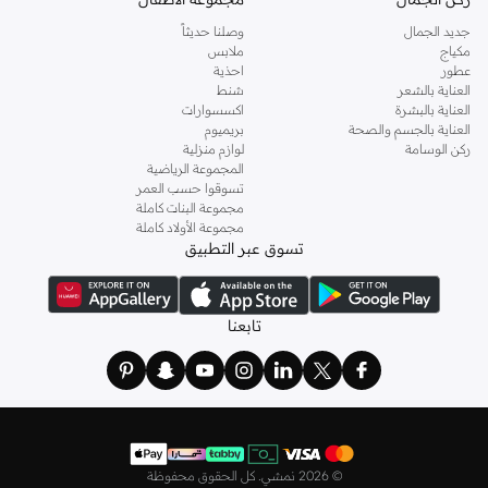
جديد الجمال
وصلنا حديثاً
مكياج
ملابس
عطور
احذية
العناية بالشعر
شنط
العناية بالبشرة
اكسسوارات
العناية بالجسم والصحة
بريميوم
ركن الوسامة
لوازم منزلية
المجموعة الرياضية
تسوقوا حسب العمر
مجموعة البنات كاملة
مجموعة الأولاد كاملة
تسوق عبر التطبيق
تابعنا
©
2026 نمشي. كل الحقوق محفوظة