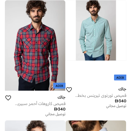
ADIB
ADIB
جاك
قميص تورنوي تيرينس بخطوط خضراء قطن عضوي 100%
جاك

340
قميص كاروهات أحمر سبيريت بيو
توصيل مجاني

340
توصيل مجاني