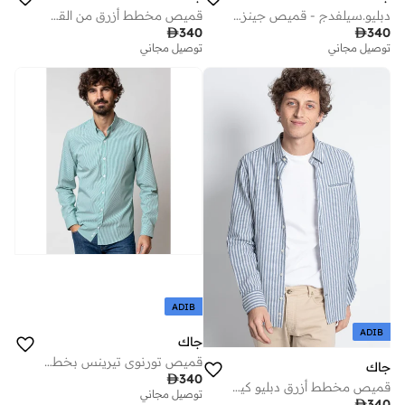
دبليو.سيلفدج - قميص جينز فاتح 100% قطن
قميص مخطط أزرق من القطن العضوي المعتمد

340

340
توصيل مجاني
توصيل مجاني
ADIB
ADIB
جاك
قميص تورنوي تيرينس بخطوط خضراء قطن عضوي 100%
جاك

340
قميص مخطط أزرق دبليو كيلارني
توصيل مجاني

340