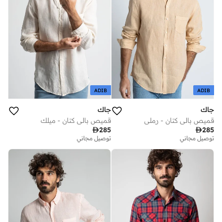
ADIB
ADIB
جاك
جاك
قميص بالي كتان - رملي
قميص بالي كتان - ميلك

285

285
توصيل مجاني
توصيل مجاني