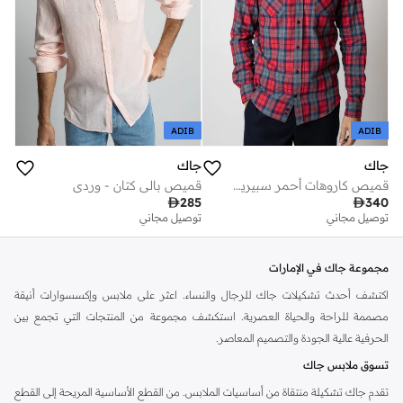
ADIB
ADIB
جاك
جاك
قميص كاروهات أحمر سبيريت بيو
قميص بالي كتان - وردي

285

340
توصيل مجاني
توصيل مجاني
مجموعة جاك في الإمارات
اكتشف أحدث تشكيلات جاك للرجال والنساء. اعثر على ملابس وإكسسوارات أنيقة
مصممة للراحة والحياة العصرية. استكشف مجموعة من المنتجات التي تجمع بين
الحرفية عالية الجودة والتصميم المعاصر.
تسوق ملابس جاك
تقدم جاك تشكيلة منتقاة من أساسيات الملابس. من القطع الأساسية المريحة إلى القطع