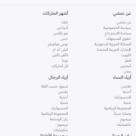
المميزة، تركز العلامة التجارية على العناصر المتنوعة التي تتناسب بسلاسة مع خزانة
ملابسك. ارتقِ بأسلوبك اليومي مع إطلالة جاك المميزة.
عن نمشي
أشهر الماركات
الميزات الرئيسية لمنتجات جاك:
عن نمشي
نايك
سياسة الخصوصية
أديداس
أقمشة فاخرة لراحة تدوم.
سياسة الاسترجاع
نيو بالانس
قصات عصرية تناسب مختلف أشكال الجسم.
حقوق المستهلك
جس
المملكة العربية السعودية
تومي هيلفيغر
تصنيع متين للارتداء اليومي.
الإمارات العربية المتحدة
اتش اند ام
الكويت
كالفن كلاين
تصاميم أنيقة وعصرية.
قطر
بوما
اعثر على قطعة جاك المثالية لك
البحرين
كل الماركات
عمان
سواء كنت تبحث عن ملابس كاجوال أو شيء أكثر أناقة، فإن تشكيلة جاك تقدم خيارات
أزياء النساء
أزياء الرجال
لكل مناسبة. تصفح مجموعتنا واعثر على القطع التي تعبر عن أسلوبك الشخصي.
ملابس
تسوق حسب الفئة
استمتع بالتوصيل السريع والإرجاع السهل على جميع مشتريات جاك في دبي، أبوظبي
أحذية
ملابس
اكسسوارات
أحذية
وفي جميع أنحاء الإمارات.
شنط
شنط
المجموعة الرياضية
اكسسوارات
وصلنا حديثاً
المجموعة الرياضية
بريميوم
ركن الوسامة
تخفيضات
بريميوم
تخفيضات
ركن الجمال
مجموعة الأطفال