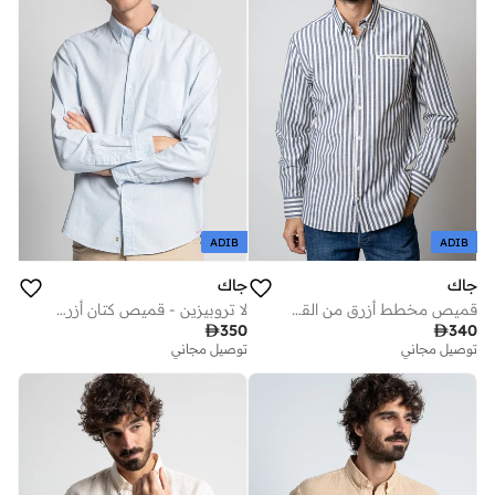
ADIB
ADIB
جاك
جاك
قميص مخطط أزرق من القطن العضوي المعتمد
لا تروبيزين - قميص كتان أزرق فاتح

350

340
توصيل مجاني
توصيل مجاني