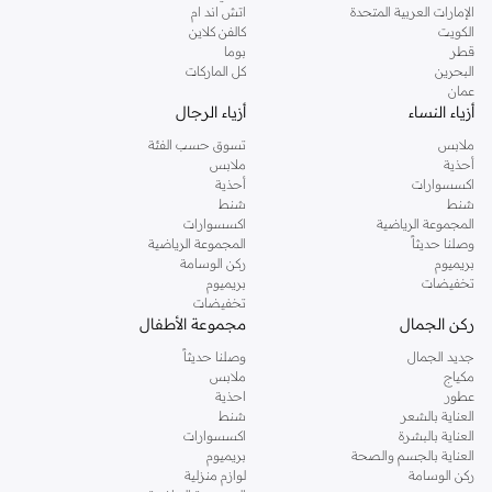
تصنيع متين للارتداء اليومي.
الإمارات العربية المتحدة
اتش اند ام
الكويت
كالفن كلاين
تصاميم أنيقة وعصرية.
قطر
بوما
اعثر على قطعة جاك المثالية لك
البحرين
كل الماركات
عمان
سواء كنت تبحث عن ملابس كاجوال أو شيء أكثر أناقة، فإن تشكيلة جاك تقدم خيارات
أزياء النساء
أزياء الرجال
لكل مناسبة. تصفح مجموعتنا واعثر على القطع التي تعبر عن أسلوبك الشخصي.
ملابس
تسوق حسب الفئة
استمتع بالتوصيل السريع والإرجاع السهل على جميع مشتريات جاك في دبي، أبوظبي
أحذية
ملابس
اكسسوارات
أحذية
وفي جميع أنحاء الإمارات.
شنط
شنط
المجموعة الرياضية
اكسسوارات
وصلنا حديثاً
المجموعة الرياضية
بريميوم
ركن الوسامة
تخفيضات
بريميوم
تخفيضات
ركن الجمال
مجموعة الأطفال
جديد الجمال
وصلنا حديثاً
مكياج
ملابس
عطور
احذية
العناية بالشعر
شنط
العناية بالبشرة
اكسسوارات
العناية بالجسم والصحة
بريميوم
ركن الوسامة
لوازم منزلية