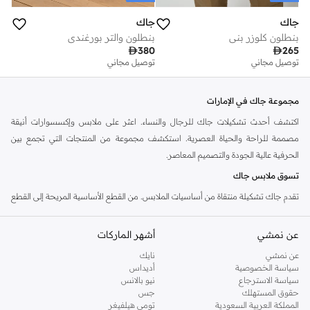
جاك
جاك
بنطلون كلوزر بني
بنطلون والتر بورغندي

380

265
توصيل مجاني
توصيل مجاني
مجموعة جاك في الإمارات
اكتشف أحدث تشكيلات جاك للرجال والنساء. اعثر على ملابس وإكسسوارات أنيقة
مصممة للراحة والحياة العصرية. استكشف مجموعة من المنتجات التي تجمع بين
الحرفية عالية الجودة والتصميم المعاصر.
تسوق ملابس جاك
تقدم جاك تشكيلة منتقاة من أساسيات الملابس. من القطع الأساسية المريحة إلى القطع
المميزة، تركز العلامة التجارية على العناصر المتنوعة التي تتناسب بسلاسة مع خزانة
ملابسك. ارتقِ بأسلوبك اليومي مع إطلالة جاك المميزة.
عن نمشي
أشهر الماركات
الميزات الرئيسية لمنتجات جاك:
عن نمشي
نايك
سياسة الخصوصية
أديداس
أقمشة فاخرة لراحة تدوم.
سياسة الاسترجاع
نيو بالانس
قصات عصرية تناسب مختلف أشكال الجسم.
حقوق المستهلك
جس
المملكة العربية السعودية
تومي هيلفيغر