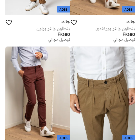
ADIB
ADIB
جاك
جاك
بنطلون والتر بورغندي
بنطلون والتر براون

380

380
توصيل مجاني
توصيل مجاني
ADIB
ADIB