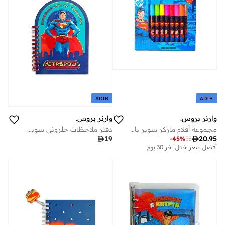
ADIB
ADIB
وارنر بروس.
وارنر بروس.
مجموعة أقلام ماركر سوبر باور سوبرمان من وارنر براذرز قطعة
دفتر ملاحظات حلزوني سوبرمان مدينة الغد من وارنر براذرز

19

20.95
-
45
%
38
أفضل سعر خلال آخر 30 يوم