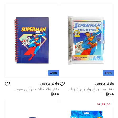
ADIB
ADIB
وارنر بروس.
وارنر بروس.
دفتر سوبرمان وارنر براذرز في السماء
دفتر ملاحظات حلزوني سوبرمان من وارنر براذرز

14

24
:
:
01
53
00