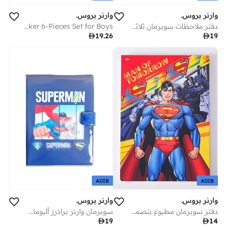
وارنر بروس.
وارنر بروس.
دفتر ملاحظات سوبرمان ثلاثي الأبعاد بغلاف مقوى من وارنر براذرز
DC Superman Super Power School Metallic Marker 6-Pieces Set for Boys

19.26

19
ADIB
ADIB
وارنر بروس.
وارنر بروس.
دفتر سوبرمان مطبوع بتصميم رائع
سوبرمان وارنر براذرز ألبومات * سم

19

14