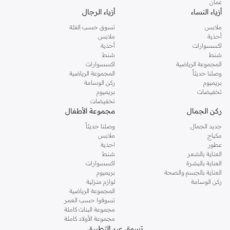
عمان
أزياء النساء
أزياء الرجال
ملابس
تسوق حسب الفئة
أحذية
ملابس
اكسسوارات
أحذية
شنط
شنط
المجموعة الرياضية
اكسسوارات
وصلنا حديثاً
المجموعة الرياضية
بريميوم
ركن الوسامة
تخفيضات
بريميوم
تخفيضات
ركن الجمال
مجموعة الأطفال
جديد الجمال
وصلنا حديثاً
مكياج
ملابس
عطور
احذية
العناية بالشعر
شنط
العناية بالبشرة
اكسسوارات
العناية بالجسم والصحة
بريميوم
ركن الوسامة
لوازم منزلية
المجموعة الرياضية
تسوقوا حسب العمر
مجموعة البنات كاملة
مجموعة الأولاد كاملة
تسوق عبر التطبيق