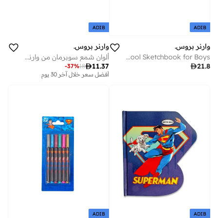
ADIB
ADIB
وارنر بروس.
وارنر بروس.
DC Superman Superpower A3 School Sketchbook for Boys
ألوان شمع سوبرمان من وارنر براذرز قطعة

11.37

21.8
-
37
%
18
أفضل سعر خلال آخر 30 يوم
ADIB
ADIB