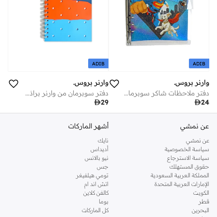
ADIB
ADIB
وارنر بروس.
وارنر بروس.
دفتر ملاحظات شاكر سوبرمان من وارنر براذرز
دفتر سوبرمان من وارنر براذرز مع تعليقات

29

24
عن نمشي
أشهر الماركات
عن نمشي
نايك
سياسة الخصوصية
أديداس
سياسة الاسترجاع
نيو بالانس
حقوق المستهلك
جس
المملكة العربية السعودية
تومي هيلفيغر
الإمارات العربية المتحدة
اتش اند ام
الكويت
كالفن كلاين
قطر
بوما
البحرين
كل الماركات