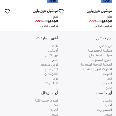
ADIB
ADIB
ميشيل هيربيلين
ميشيل هيربيلين
قلم
قلم

469

469
-
50
%
938
-
50
%
938
توصيل مجاني
توصيل مجاني
عن نمشي
أشهر الماركات
عن نمشي
نايك
سياسة الخصوصية
أديداس
سياسة الاسترجاع
نيو بالانس
حقوق المستهلك
جس
المملكة العربية السعودية
تومي هيلفيغر
الإمارات العربية المتحدة
اتش اند ام
الكويت
كالفن كلاين
قطر
بوما
البحرين
كل الماركات
عمان
أزياء النساء
أزياء الرجال
ملابس
تسوق حسب الفئة
أحذية
ملابس
اكسسوارات
أحذية
شنط
شنط