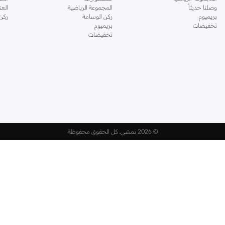
وصلنا حديثاً
المجموعة الرياضية
الع
بريميوم
ركن الوسامة
ركن
تخفيضات
بريميوم
تخفيضات
©
2026 نمشي. كل الحقوق محفوظة