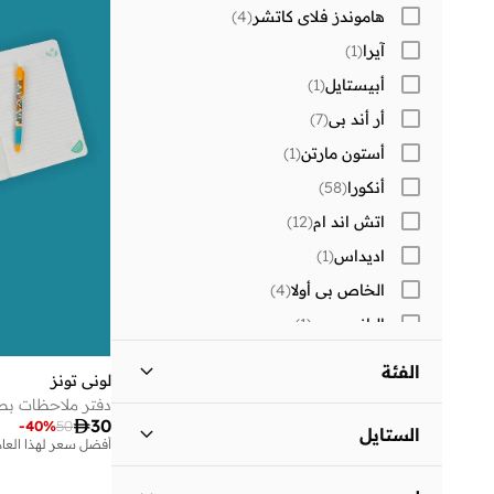
هاموندز فلاي كاتشر
(
4
)
آيرا
(
1
)
أبيستايل
(
1
)
أر أند بي
(
7
)
أستون مارتن
(
1
)
أنكورا
(
58
)
اتش اند ام
(
12
)
اديداس
(
1
)
الخاص بي أولا
(
4
)
اليانور بومر
(
1
)
ام جي اي
(
1
)
الفئة
لوني تونز
بارتي كاميل
(
1
)
دفتر ملاحظات بطب
قرطاسية - الكل
)
2
(

30
بان دو
(
16
)
-
40
%
50
الستايل
أفضل سعر لهذا العام
بانتون
(
19
)
أدوات تصحيح الكتابة
)
1
(
المدرسة
(
2
)