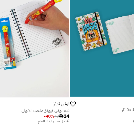
لوني تونز
عة تاز
قلم لوني تيونز متعدد الالوان

24
-
40
%
40
أفضل سعر لهذا العام