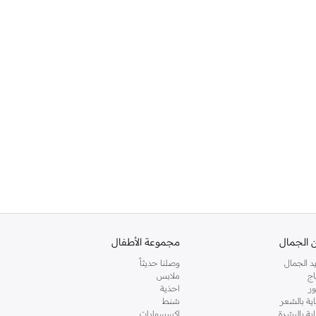
 الجمال
مجموعة الأطفال
د الجمال
وصلنا حديثاً
اج
ملابس
ر
احذية
اية بالشعر
شنط
اية بالبشرة
اكسسوارات