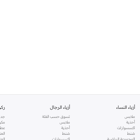
أزياء النساء
أزياء الرجال
ركن
ملابس
تسوق حسب الفئة
جدي
أحذية
ملابس
مكي
اكسسوارات
أحذية
عطو
شنط
شنط
العن
المجموعة الرياضية
اكسسوارات
العن