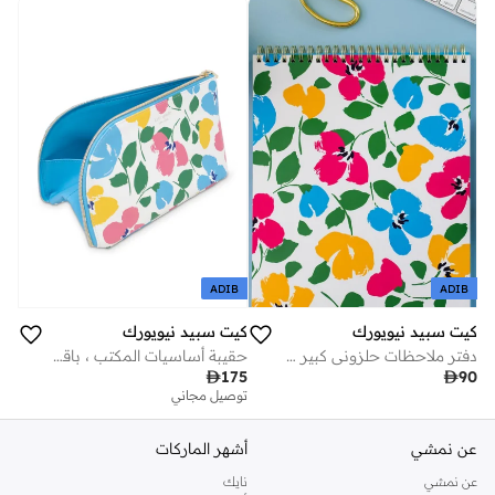
ADIB
ADIB
كيت سبيد نيويورك
كيت سبيد نيويورك
دفتر ملاحظات حلزوني كبير بتصميم باقة رسم زيتي
حقيبة أساسيات المكتب ، باقة رسومية

90

175
توصيل مجاني
عن نمشي
أشهر الماركات
عن نمشي
نايك