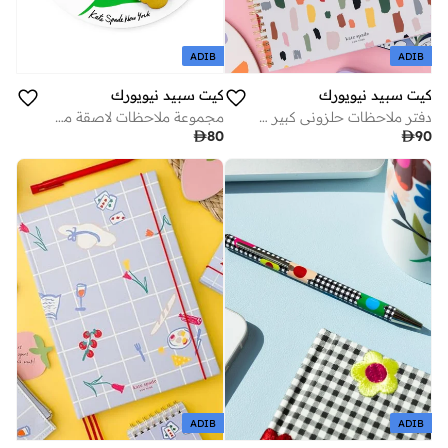
ADIB
ADIB
كيت سبيد نيويورك
كيت سبيد نيويورك
دفتر ملاحظات حلزوني كبير بضربات فرشاة فنية
مجموعة ملاحظات لاصقة مقطوعة بالليزر بنقشة المربعات والحديقة

90

80
ADIB
ADIB