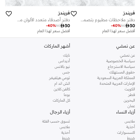
فريندز
فريندز
دفتر ملاحظات مطبوع بتصميم سنترال بيرك
دفتر أصدقاء متعدد الألوان مجلة فريدة

30

30
-
40
%
50
-
40
%
50
أفضل سعر لهذا العام
أفضل سعر لهذا العام
عن نمشي
أشهر الماركات
عن نمشي
نايك
سياسة الخصوصية
أديداس
سياسة الاسترجاع
نيو بالانس
حقوق المستهلك
جس
المملكة العربية السعودية
تومي هيلفيغر
الإمارات العربية المتحدة
اتش اند ام
الكويت
كالفن كلاين
قطر
بوما
البحرين
كل الماركات
عمان
أزياء النساء
أزياء الرجال
ملابس
تسوق حسب الفئة
أحذية
ملابس
اكسسوارات
أحذية
شنط
شنط