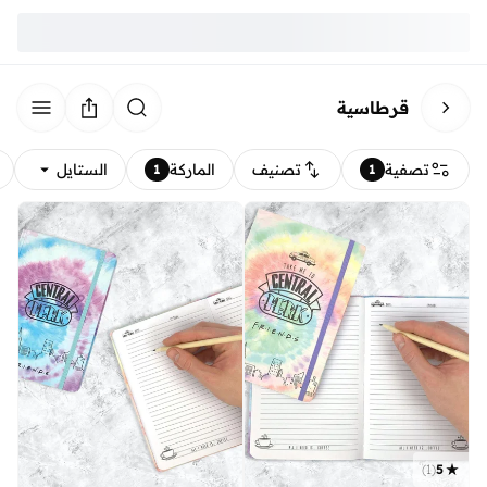
قرطاسية
تصفية
تصنيف
الماركة
الستايل
1
1
)
1
(
5