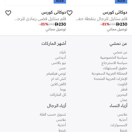
ADIB
ADIB
دوكاتي كورس
دوكاتي كورس
قلم ستايل للرجال بنقطة حفر متوسطة، قبضة ثابتة، حبر أزرق، لمسات من ألياف الكربون السوداء والفولاذ المقاوم للصدأ - ١٤٠ مم
قلم ستايل فضي رمادي للرجال مم

230

230
-
21
%
288
-
21
%
288
توصيل مجاني
توصيل مجاني
عن نمشي
أشهر الماركات
عن نمشي
نايك
سياسة الخصوصية
أديداس
سياسة الاسترجاع
نيو بالانس
حقوق المستهلك
جس
المملكة العربية السعودية
تومي هيلفيغر
الإمارات العربية المتحدة
اتش اند ام
الكويت
كالفن كلاين
قطر
بوما
البحرين
كل الماركات
عمان
أزياء النساء
أزياء الرجال
ملابس
تسوق حسب الفئة
أحذية
ملابس
اكسسوارات
أحذية
شنط
شنط