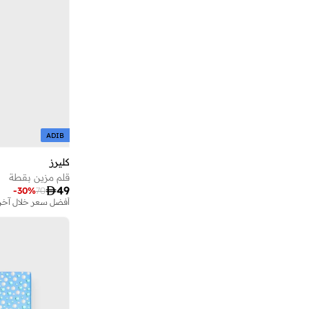
فيرزاتشي
(
6
)
كرايولا
(
10
)
كريكيت
(
1
)
كولينز
(
130
)
كويزيرا
(
2
)
كويزين أرت
(
3
)
كيبلينغ
(
1
)
ADIB
كيت سبيد نيويورك
(
8
)
كليرز
لامي
(
154
)
قلم مزين بقطة

49
-
30
%
70
لوني تونز
(
2
)
أفضل سعر خلال آخر 30 يو
ليتل برايان
(
9
)
ليتل مجلس
(
22
)
ليسكون
(
1
)
مارفل
(
8
)
متحف المستقبل
(
45
)