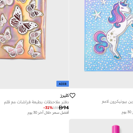
ADIB
كليرز
ن بيونيكرون لامع
دفتر ملاحظات بطبعة فراشات مع قلم

94
-
31
%
135
م
أفضل سعر خلال آخر 30 يوم