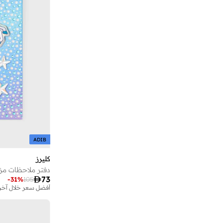
مكلارين
(
1
)
موب
(
1
)
موليسكين
(
16
)
موي موتشو
(
2
)
ميري ميري
(
52
)
ميشيل هيربيلين
(
1
)
نوفا
(
2
)
نيتفليكس
(
2
)
نينا ريتشي
(
21
)
ADIB
نيو بالانس
(
2
)
كليرز
هاري بوتر
(
3
)
دفتر ملاحظات مزي

73
-
31
%
105
هيرشل سبلاي كو
(
3
)
أفضل سعر خلال آخر 30 يو
وارنر بروس.
(
12
)
وايلد كرافت
(
1
)