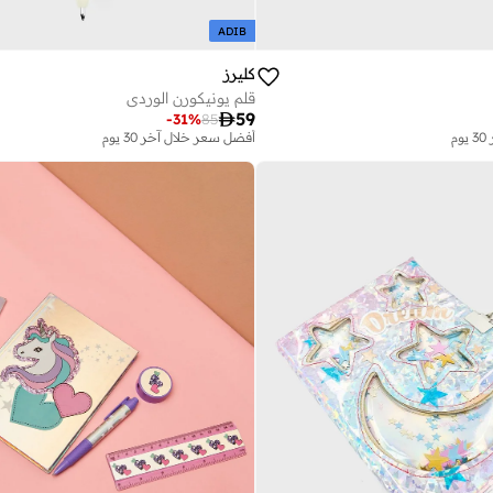
ADIB
كليرز
قلم يونيكورن الوردي

59
-
31
%
85
م
أفضل سعر خلال آخر 30 يوم