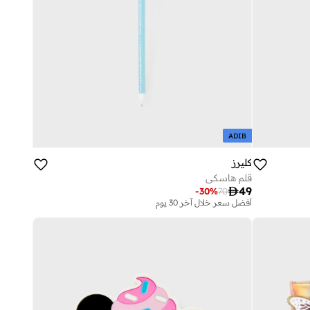
ADIB
كليرز
قلم هاسكي

49
-
30
%
70
أفضل سعر خلال آخر 30 يوم