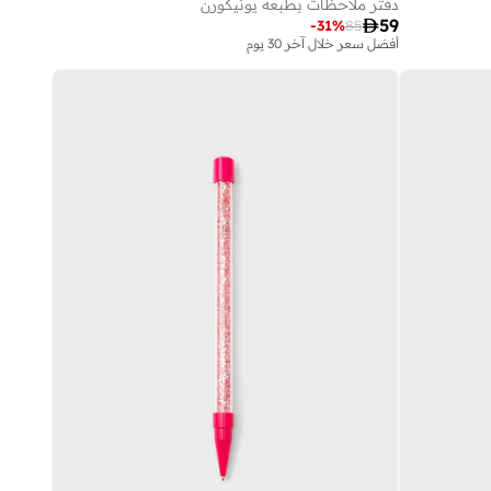
دفتر ملاحظات بطبعة يونيكورن

59
-
31
%
85
أفضل سعر خلال آخر 30 يوم