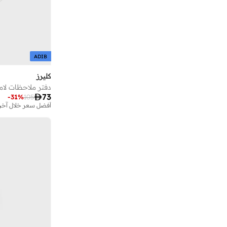
سكرولينو
(
17
)
سكوديريا فيراري
(
1
)
سكيني ديب لندن
(
1
)
سوشا اليجانس
(
4
)
ADIB
سوني
(
5
)
كليرز
دفتر ملاحظات لام
شير ذا لوف
(
704
)

73
-
31
%
105
شيروتي 1881
(
83
)
أفضل سعر خلال آخر 30 يو
شيفر
(
129
)
صبر
(
2
)
غابول
(
8
)
غاي لاروش
(
13
)
فريندز
(
2
)
فلوس اند روك
(
35
)
فورمولا1
(
2
)