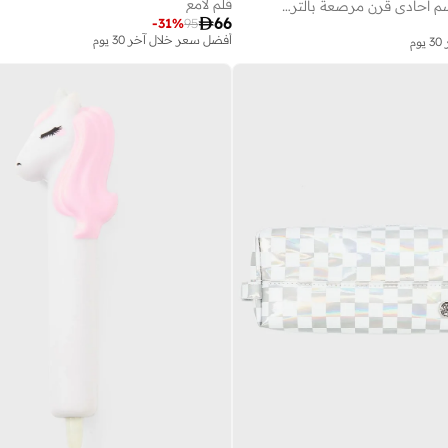
قلم لامع
مجموعة دفاتر رسم احادي قرن مرصعة بالترتر (عدد 2)

66
-
31
%
95
أفضل سعر خلال آخر 30 يوم
م