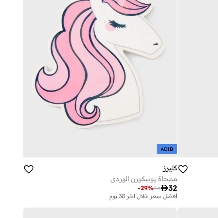
ADIB
كليرز
ممحاة يونيكورن الوردي

32
-
29
%
45
أفضل سعر خلال آخر 30 يوم