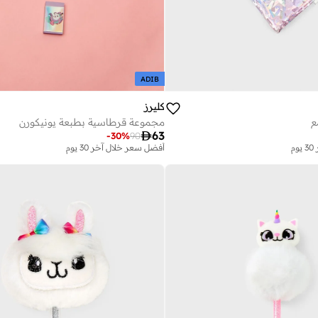
ADIB
كليرز
ع
مجموعة قرطاسية بطبعة يونيكورن

63
-
30
%
90
م
أفضل سعر خلال آخر 30 يوم