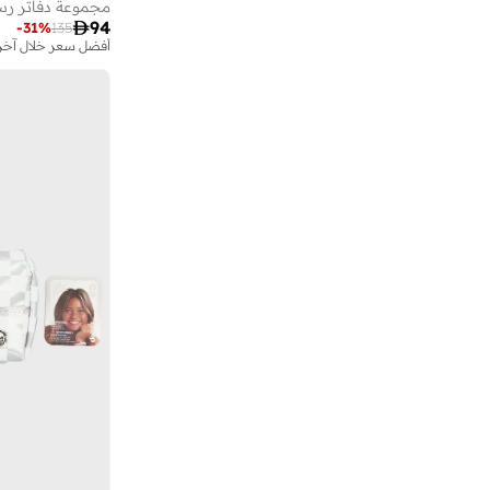
ترو كير
(
11
)

94
-
31
%
135
أفضل سعر خلال آخر 30 يو
تشومباك
(
35
)
تو إكس إل هوم
(
1
)
توكينج تيبلز
(
2
)
تومي هيلفيغر
(
1
)
تويلف ساوث
(
2
)
تينك
(
33
)
ثوجفيت
(
2
)
جان سبورت
(
1
)
جولي أوسم
(
37
)
جينجر راي
(
1
)
دجيكو
(
129
)
دوكاتي
(
12
)
دوكاتي كورس
(
2
)