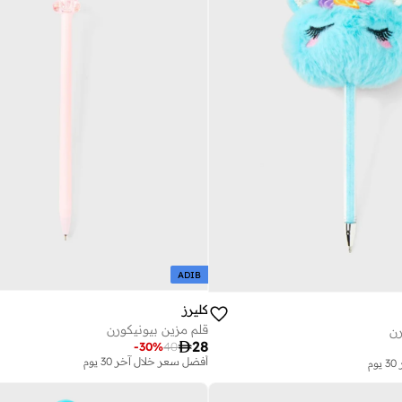
ADIB
كليرز
قلم مزين بيونيكورن
رن

28
-
30
%
40
أفضل سعر خلال آخر 30 يوم
م