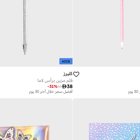
ADIB
كليرز
قلم مزين برأس لاما

38
-
31
%
55
م
أفضل سعر خلال آخر 30 يوم