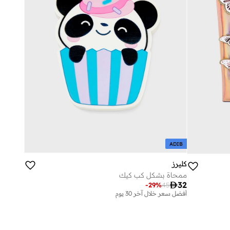
ADIB
كليرز
ممحاة بشكل كب كيك

32
-
29
%
45
أفضل سعر خلال آخر 30 يوم