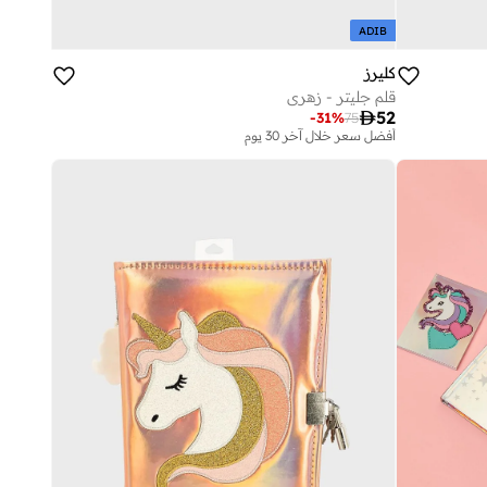
ADIB
كليرز
قلم جليتر - زهري

52
-
31
%
75
أفضل سعر خلال آخر 30 يوم