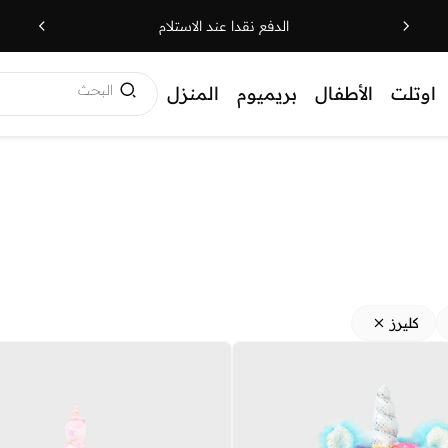
الدفع نقدا عند الاستلام
البحث
اوتلت
الأطفال
بريميوم
المنزل
كليرز