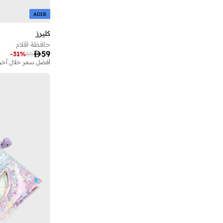
ديزني
(
30
)
ADIB
ديفاكتو
(
4
)
ذا ارت فايل
(
48
)
كليرز
حافظة اقلام
راسبيري بلوسوم
(
10
)

59
-
31
%
85
أفضل سعر خلال آخر 30 يو
رايتشل إلين
(
3
)
روبي
(
2
)
رولينج ستونز
(
1
)
رويال بيدج كو
(
1
)
ريد بل
(
2
)
ريد هوت شيلي بيبرز
(
1
)
ريكس لندن
(
3
)
سارة ميلر
(
2
)
سانثوم
(
25
)
سانريو
(
20
)
سفنتي فايف
(
1
)