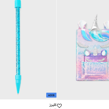
ADIB
كليرز