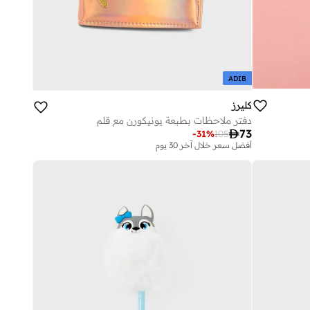
ADIB
كليرز
دفتر ملاحظات بطبعة يونيكورن مع قلم

73
-
31
%
105
أفضل سعر خلال آخر 30 يوم