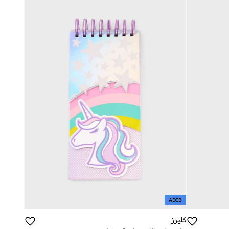
ADIB
كليرز