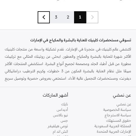
3
2
1
تسوقي مستحضرات كلينيك للعناية بالبشرة والمكياج في الإمارات
اكتشفي عالم كلينيك في متجرنا في الإمارات. نقدم تشكيلة واسعة من منتجات كلينيك
الأكثر شهرة للعناية بالبشرة والمكياج والعطور. ابحثي عن روتينك المثالي مع تركيبات
مطورة من قبل أطباء الجلد ومصممة لجميع أنواع البشرة. استكشفي المنتجات الأكثر
مبيعًا مثل نظام العناية بالبشرة المكون من 3 خطوات، وكريم الترطيب دراماتيكالي
ديفرنت، ومستحضرات التجميل عالية الأداء. استمتعي بعروض حصرية وتوصيل سريع
في دبي، أبوظبي وخارجها.
عن نمشي
أساسيات العناية بالبشرة من كلينيك
أشهر الماركات
ابني نظام العناية بالبشرة المثالي الخاص بكِ مع مجموعات كلينيك الأيقونية. من
عن نمشي
نايك
سياسة الخصوصية
أديداس
المنظفات والتونر إلى المرطبات والسيرومات، كل منتج مصمم لتقديم نتائج مرئية.
سياسة الاسترجاع
نيو بالانس
اختبري الفرق مع العناية بالبشرة اللطيفة والفعالة.
حقوق المستهلك
جس
المملكة العربية السعودية
تومي هيلفيغر
مفضلات المكياج من كلينيك
الإمارات العربية المتحدة
اتش اند ام