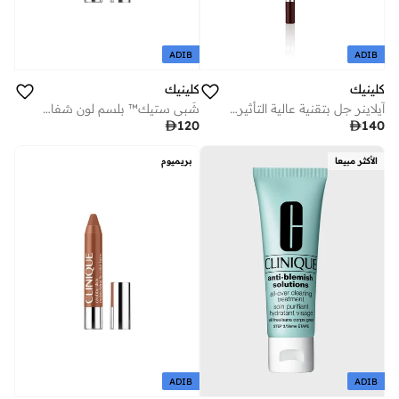
ADIB
ADIB
كلينيك
كلينيك
شَبي ستيك™ بلسم لون شفاه مرطب - تشانكي تشيري
آيلاينر جل بتقنية عالية التأثير - بلاك هوني

120

140
الأكثر مبيعا
بريميوم
ADIB
ADIB