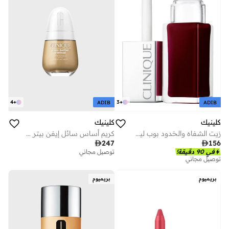
4
+
3
+
ADIB
ADIB
كلينيك
كلينيك
كريم أساس سائل إيفن بيتر كلينيكال - ساند
زيت الشفاه والخدود بوب ليب + تشيك - بلاك هوني 7 مل

247

156
توصيل مجاني
في 90 دقيقة!
توصيل مجاني
بريميوم
بريميوم