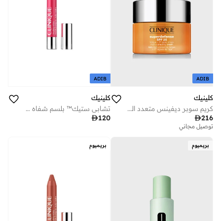
ADIB
ADIB
كلينيك
كلينيك
كريم سوبر ديفينس متعدد التصحيح واسع الطيف بعامل حماية
تشابي ستيك™ بلسم شفاه مرطب ملون - برستينغ بلوسوم

120

216
توصيل مجاني
بريميوم
بريميوم