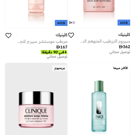
2
+
ADIB
ADIB
كلينيك
كلينيك
سيروم الترطيب المتوهج النشط 60 مل
مرطب موستشر سيرج للجسم – 200 مل

362

167
توصيل مجاني
في 90 دقيقة!
توصيل مجاني
الأكثر مبيعا
بريميوم