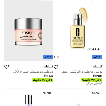
)
57
(
4.9
3
+
ADIB
ADIB
كلينيك
كلينيك
لوشن مرطب دراماتيكلي ديفرنت - 125 مل
مرطب مويستشر سيرج 100 ساعة - 30 مل

144

200
في 90 دقيقة!
في 90 دقيقة!
توصيل مجاني
بريميوم
بريميوم