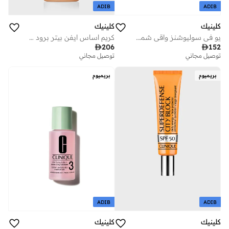
ADIB
ADIB
كلينيك
كلينيك
يو في سوليوشنز واقي شمس مرطب بعامل حماية 50، 40 مل
كريم اساس ايفن بيتر برود سبيكتروم - ساند

206

152
توصيل مجاني
توصيل مجاني
بريميوم
بريميوم
ADIB
ADIB
كلينيك
كلينيك