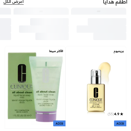
أطقم هدايا
اعرض الكل
بريميوم
الأكثر مبيعا
)
55
(
4.9
ADIB
ADIB