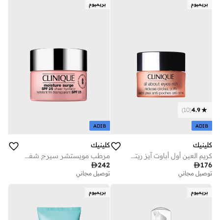
بريميوم
بريميوم
)
10
(
4.9
ADIB
ADIB
كلينيك
كلينيك
كريم العين أول أباوت آيز ريتش بفيتامين سي
مرطب مويستشر سيرج شفاف مع عامل حماية من الشمس 25- 50 مل

176

242
توصيل مجاني
توصيل مجاني
بريميوم
بريميوم