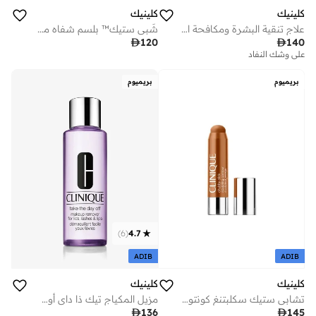
كلينيك
كلينيك
علاج تنقية البشرة ومكافحة الشوائب أنتي بليمش سوليوشنز أول أوفر، 50 مل
شَبي ستيك™ بلسم شفاه مرطب ملون

140

120
على وشك النفاد
بريميوم
بريميوم
)
6
(
4.7
ADIB
ADIB
كلينيك
كلينيك
تشابي ستيك سكلبتنغ كونتور – سو سانكيسد
مزيل المكياج تيك ذا داي أوف – 125 مل

136

145