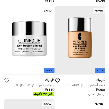

146

145
بريميوم
بريميوم
ADIB
ADIB
كلينيك
كلينيك
كريم أساس سائل لإزالة الشوائب 30 مل - دبليو ان 46 جولدن نيوترال
مرطب إيفن بيتر كلينيكال لتفتيح البشرة 15 مل

110

206
توصيل مجاني
في 90 دقيقة!
بريميوم
بريميوم