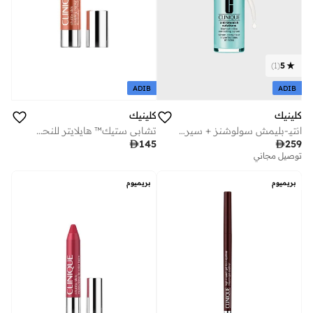
)
1
(
5
ADIB
ADIB
كلينيك
كلينيك
انتيـ-بليمش سولوشنز + سيروم لاين كوريكتنغ 30 مل
تشابي ستيك™ هايلايتر للنحت والإبراز

145

259
توصيل مجاني
بريميوم
بريميوم