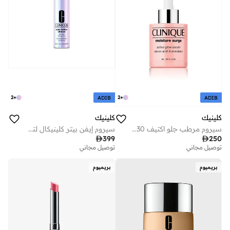
2
+
2
+
ADIB
ADIB
كلينيك
كلينيك
سيروم مرطب جلو اكتيف 30 مل
سيروم إيفن بيتر كلينيكال لتفتيح البقع الداكنة – 30 مل

399

250
توصيل مجاني
توصيل مجاني
بريميوم
بريميوم