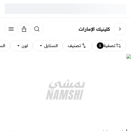
كلينيك الإمارات
تصفية
تصنيف
الستايل
لون
الس
1