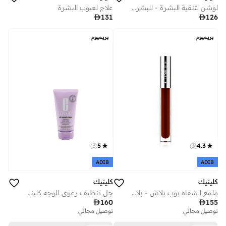
علاج لعيوب البشرة
لوشن لتنقية البشرة - للبشرة المختلطة والدهنية 200 مل

131

126
بريميوم
بريميوم
)
3
(
4.3
)
3
(
5
ADIB
ADIB
كلينيك
كلينيك
ملمع الشفاه بوب بلاش - بلاك هني
جل تنظيف رغوي للوجه كلينيك فومينغ سونيك فاشيال صابون، 150 مل

155

160
توصيل مجاني
توصيل مجاني