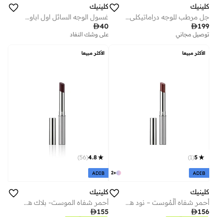
كلينيك
كلينيك
جل مرطب للوجه دراماتيكلي ديفرنت 125 مل
غسول الوجه السائل اول اباوت كلين - 30 مل

199

40
توصيل مجاني
على وشك النفاد
الأكثر مبيعا
الأكثر مبيعا
)
56
(
4.8
)
1
(
5
2
+
ADIB
ADIB
كلينيك
كلينيك
أحمر شفاه ألْمُوست – نود هوني
أحمر شفاه الموست- بلاك هني

155

156