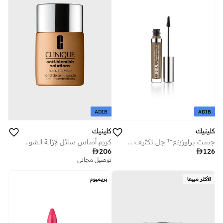
ADIB
ADIB
كلينيك
كلينيك
كريم أساس سائل لإزالة الشوائب 30 مل - سي ان 74 بيج
جست براوزينغ™ جل تكثيف الحواجب الملون - بني بارد

206

126
توصيل مجاني
الأكثر مبيعا
بريميوم