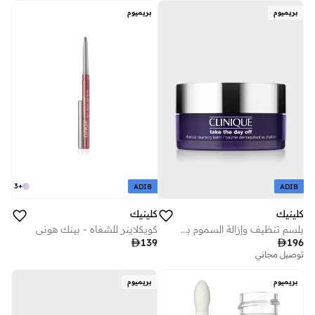
بريميوم
بريميوم
3
+
ADIB
ADIB
كلينيك
كلينيك
بلسم تنظيف وإزالة السموم بالفحم من تيك ذا داي أوف، 125 مل
كويكلاينر للشفاه - بينك هوني

139

196
توصيل مجاني
بريميوم
بريميوم