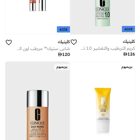
ADIB
ADIB
كلينيك
كلينيك
كريم الترطيب والتقشير 1.0 توايس أ دي
شابي ستيك™ مرطب لون الشفاه – ميغا ميلون

126

120
بريميوم
بريميوم