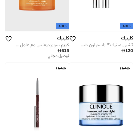
ADIB
ADIB
كلينيك
كلينيك
تشبي ستيك™ بلسم لون شفاه مرطب
كريم سوبرديفنس مع عامل حماية من الشمس 25 + مصصح لعيوب البشرة المتعددة-50 مل/ 1.7 اونصة

315

120
توصيل مجاني
بريميوم
بريميوم