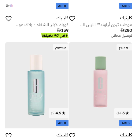
3
+
ADIB
ADIB
كلينيك
كلينيك
مرطب تيرن أراوند™ الليلي المنعش 50مل
كويك لاينر للشفاه - بلاك هوني

139

280
توصيل مجاني
في 90 دقيقة!
بريميوم
بريميوم
)
2
(
4.5
)
14
(
5
ADIB
ADIB
كلينيك
كلينيك