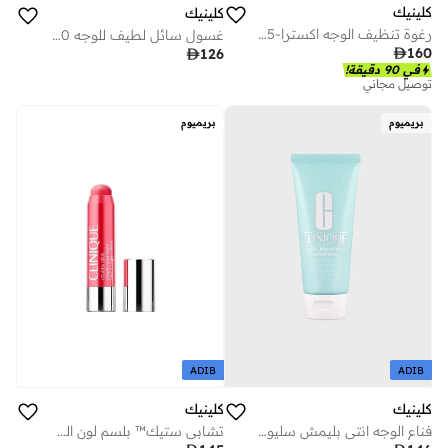
كلينيك
كلينيك
رغوة تنظيف الوجه اكسترا-125مل
غسول سائل لطيف للوجه 200 مل

160

126
في 90 دقيقة!
توصيل مجاني
بريميوم
بريميوم
ADIB
ADIB
كلينيك
كلينيك
فناع الوجه انتي بليمش سليوشن اويل
تشابي ستيك™ بلسم لون الخدود – جراندست جوافا