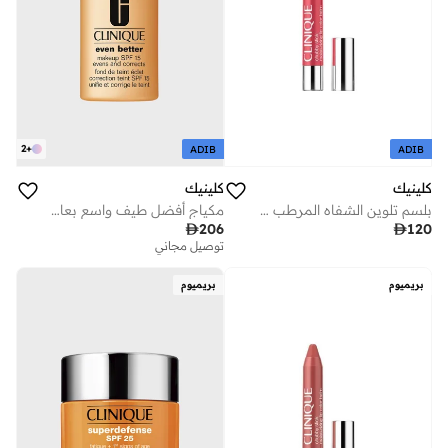
2
+
ADIB
ADIB
كلينيك
كلينيك
بلسم تلوين الشفاه المرطب تشابي ستيك™ - مايتي ميموزا
مكياج أفضل طيف واسع بعامل حماية - عسل

206

120
توصيل مجاني
بريميوم
بريميوم