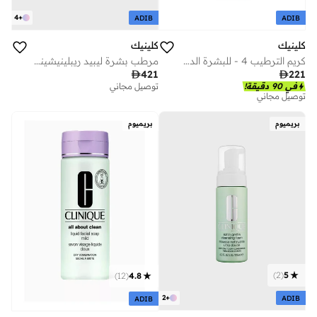
4
+
ADIB
ADIB
كلينيك
كلينيك
كريم الترطيب 4 - للبشرة الدهنية-400 مل
مرطب بشرة ليبيد ريبلينيشينغ 125 مل يدون 72 ساعة

221

421
في 90 دقيقة!
توصيل مجاني
توصيل مجاني
بريميوم
بريميوم
)
2
(
5
)
12
(
4.8
2
+
ADIB
ADIB