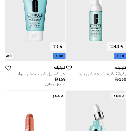
)
2
(
4.5
)
1
(
5
2
+
ADIB
ADIB
كلينيك
كلينيك
رغوة تنظيف الوجه انتي بليمش سليوشن 125 مل
جل غسول انتيـ-بليمش سولوشنز 125 مل

130

159
توصيل مجاني
بريميوم
بريميوم