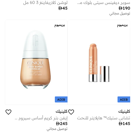
سوبر ديفينس سيتي بلوك مع حماية من الشمس بدرجة 50 - 40 مل
لوشن كلاريفاينغ 3 60 مل

45

190
توصيل مجاني
بريميوم
بريميوم
ADIB
ADIB
كلينيك
كلينيك
تشابي ستيك™ هايلايتر للنحت
إيفن بتر كريم أساس سيروم - ستون

245

145
توصيل مجاني