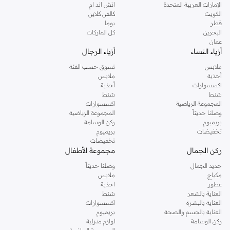
الإمارات العربية المتحدة
اتش اند ام
الكويت
كالفن كلاين
قطر
بوما
البحرين
كل الماركات
عمان
أزياء النساء
أزياء الرجال
ملابس
تسوق حسب الفئة
أحذية
ملابس
اكسسوارات
أحذية
شنط
شنط
المجموعة الرياضية
اكسسوارات
وصلنا حديثاً
المجموعة الرياضية
بريميوم
ركن الوسامة
تخفيضات
بريميوم
تخفيضات
ركن الجمال
مجموعة الأطفال
جديد الجمال
وصلنا حديثاً
مكياج
ملابس
عطور
احذية
العناية بالشعر
شنط
العناية بالبشرة
اكسسوارات
العناية بالجسم والصحة
بريميوم
ركن الوسامة
لوازم منزلية