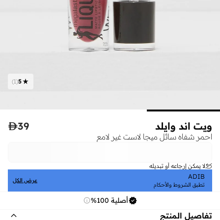
)
1
(
5
ويت اند وايلد
39

احمر شفاه سائل ميجا لاست غير لامع
لا يمكن إرجاعه أو تبديله
ADIB
عرض الكل
تطبق الشروط والأحكام
أصلية 100%
تفاصيل المنتج