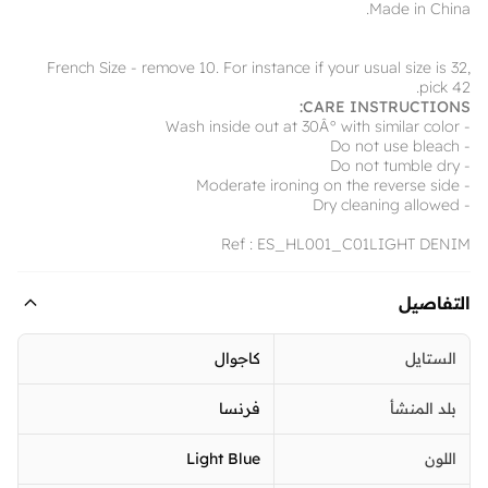
Made in China.
French Size - remove 10. For instance if your usual size is 32,
pick 42.
CARE INSTRUCTIONS:
- Wash inside out at 30Â° with similar color
- Do not use bleach
- Do not tumble dry
- Moderate ironing on the reverse side
- Dry cleaning allowed
Ref : ES_HL001_C01LIGHT DENIM
التفاصيل
الستايل
كاجوال
بلد المنشأ
فرنسا
اللون
Light Blue