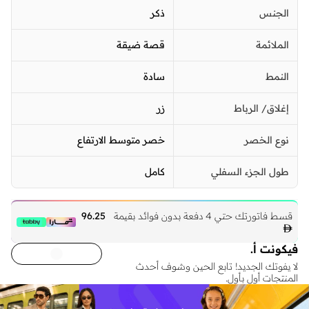
الجنس
ذكر
الملائمة
قصة ضيقة
النمط
سادة
إغلاق/ الرباط
زر
نوع الخصر
خصر متوسط الارتفاع
طول الجزء السفلي
كامل
قسط فاتورتك حتي 4 دفعة بدون فوائد بقيمة
96.25

فيكونت أ.
لا يفوتك الجديد! تابع الحين وشوف أحدث
المنتجات أول بأول.