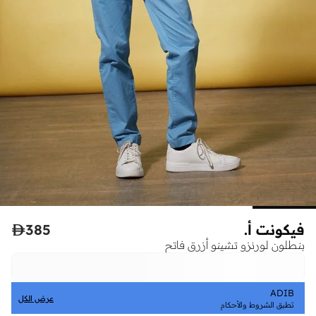
فيكونت أ.
385

بنطلون لورنزو تشينو أزرق فاتح
ADIB
عرض الكل
تطبق الشروط والأحكام