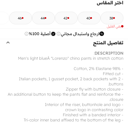
اختر المقاس
46
44
42
40
38
بقي القليل
ارجاع واستبدال مجاني
أصلية 100%
تفاصيل المنتج
:
DESCRIPTION
Men's light blueÂ "Lorenzo" chino pants in stretch cotton
- 98% Cotton, 2% Elastane
- Fitted cut
- 2 Italian pockets, 1 gusset pocket, 2 back pockets with
buttons.
- Zipper fly with button closure
- An additional button to keep the pants flat and reinforce the
closure.
- Interior of the riser, buttonhole and logo
crown logo in contrasting color
- Finished with a banded interior
- Tri-color inner band affixed to the bottom of the leg