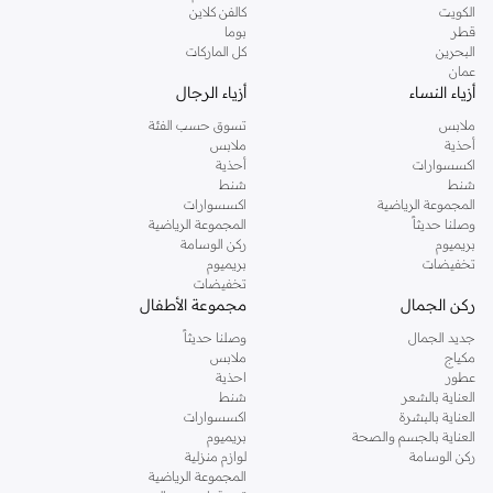
الكويت
كالفن كلاين
قطر
بوما
البحرين
كل الماركات
عمان
أزياء النساء
أزياء الرجال
ملابس
تسوق حسب الفئة
أحذية
ملابس
اكسسوارات
أحذية
شنط
شنط
المجموعة الرياضية
اكسسوارات
وصلنا حديثاً
المجموعة الرياضية
بريميوم
ركن الوسامة
تخفيضات
بريميوم
تخفيضات
ركن الجمال
مجموعة الأطفال
جديد الجمال
وصلنا حديثاً
مكياج
ملابس
عطور
احذية
العناية بالشعر
شنط
العناية بالبشرة
اكسسوارات
العناية بالجسم والصحة
بريميوم
ركن الوسامة
لوازم منزلية
المجموعة الرياضية