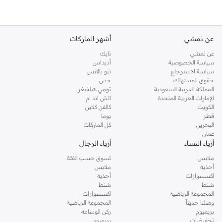
عن نمشي
أشهر الماركات
عن نمشي
نايك
سياسة الخصوصية
أديداس
سياسة الاسترجاع
نيو بالانس
حقوق المستهلك
جس
المملكة العربية السعودية
تومي هيلفيغر
الإمارات العربية المتحدة
اتش اند ام
الكويت
كالفن كلاين
قطر
بوما
البحرين
كل الماركات
عمان
أزياء النساء
أزياء الرجال
ملابس
تسوق حسب الفئة
أحذية
ملابس
اكسسوارات
أحذية
شنط
شنط
المجموعة الرياضية
اكسسوارات
وصلنا حديثاً
المجموعة الرياضية
بريميوم
ركن الوسامة
تخفيضات
بريميوم