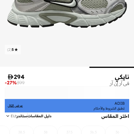
)
2
(
5
نايكي
294

-
27
%
399
في آر إن آر
ADIB
عرض الكل
تطبق الشروط والأحكام
اختر المقاس
دليل المقاسات
ستاندر
:
EU
38.5
38
37.5
36.5
36