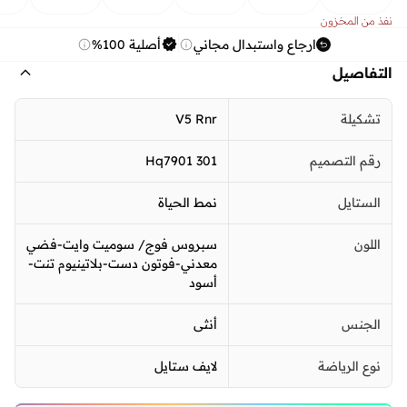
نفذ من المخزون
ارجاع واستبدال مجاني
أصلية 100%
التفاصيل
تشكيلة
V5 Rnr
رقم التصميم
Hq7901 301
الستايل
نمط الحياة
اللون
سبروس فوج/ سوميت وايت-فضي
معدني-فوتون دست-بلاتينيوم تنت-
أسود
الجنس
أنثى
نوع الرياضة
لايف ستايل