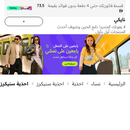
قسط فاتورتك حتي 4 دفعة بدون فوائد بقيمة
73.5

نايكي
لا يفوتك الجديد! تابع الحين وشوف أحدث
المنتجات أول بأول.
الرئيسية
نساء
احذية
احذية سنيكرز
احذية سنيكرز