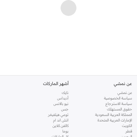
عن نمشي
أشهر الماركات
عن نمشي
نايك
سياسة الخصوصية
أديداس
سياسة الاسترجاع
نيو بالانس
حقوق المستهلك
جس
المملكة العربية السعودية
تومي هيلفيغر
الإمارات العربية المتحدة
اتش اند ام
الكويت
كالفن كلاين
قطر
بوما
البحرين
كل الماركات