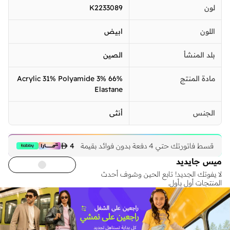
لون
K2233089
اللون
ابيض
بلد المنشأ
الصين
مادة المنتج
66% Acrylic 31% Polyamide 3%
Elastane
الجنس
أنثى
قسط فاتورتك حتي 4 دفعة بدون فوائد بقيمة
4 
ميس جايديد
لا يفوتك الجديد! تابع الحين وشوف أحدث
المنتجات أول بأول.