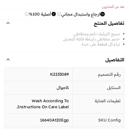
نفذ من المخزون
ارجاع واستبدال مجاني
أصلية 100%
تفاصيل المنتج
نسيج اكريليك ناعم ومطاطي
خصر مطاطي باربطة قابلة للتعديل
تباع كل قطعة على حدة
التفاصيل
رقم التصميم
K2233089
الستايل
كاجوال
تعليمات العناية
Wash According To
Instructions On Care Label.
16640At20Egp
SKU Config