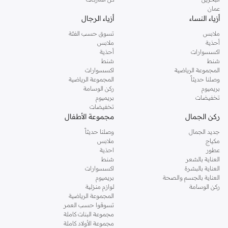
عمان
أزياء النساء
أزياء الرجال
ملابس
تسوق حسب الفئة
أحذية
ملابس
اكسسوارات
أحذية
شنط
شنط
المجموعة الرياضية
اكسسوارات
وصلنا حديثاً
المجموعة الرياضية
بريميوم
ركن الوسامة
تخفيضات
بريميوم
تخفيضات
ركن الجمال
مجموعة الأطفال
جديد الجمال
وصلنا حديثاً
مكياج
ملابس
عطور
احذية
العناية بالشعر
شنط
العناية بالبشرة
اكسسوارات
العناية بالجسم والصحة
بريميوم
ركن الوسامة
لوازم منزلية
المجموعة الرياضية
تسوقوا حسب العمر
مجموعة البنات كاملة
مجموعة الأولاد كاملة