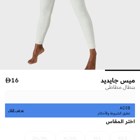
ميس جايديد
16

بنطال مطاطي
ADIB
عرض الكل
تطبق الشروط والأحكام
اختر المقاس
2XL/3XL
XL/2XL
M/L
XS/S