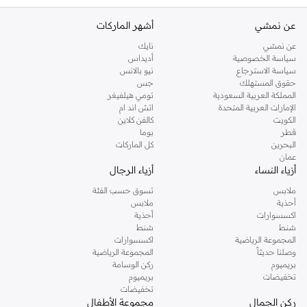
عن نمشي
أشهر الماركات
عن نمشي
نايك
سياسة الخصوصية
أديداس
سياسة الاسترجاع
نيو بالانس
حقوق المستهلك
جس
المملكة العربية السعودية
تومي هيلفيغر
الإمارات العربية المتحدة
اتش اند ام
الكويت
كالفن كلاين
قطر
بوما
البحرين
كل الماركات
عمان
أزياء النساء
أزياء الرجال
ملابس
تسوق حسب الفئة
أحذية
ملابس
اكسسوارات
أحذية
شنط
شنط
المجموعة الرياضية
اكسسوارات
وصلنا حديثاً
المجموعة الرياضية
بريميوم
ركن الوسامة
تخفيضات
بريميوم
تخفيضات
ركن الجمال
مجموعة الأطفال