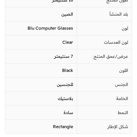
بلد المنشأ
الصين
لون
Blu Computer Glasses
لون العدسات
Clear
عرض/عمق المنتج
7 سنتيمتر
اللون
Black
الجنس
للجنسين
الخامة
بلاستيك
النمط
سادة
شكل الإطار
Rectangle