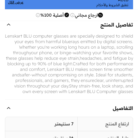
عرض الكل
تطبق الشروط والأحكام
ارجاع مجاني
أصلية 100%
تفاصيل المنتج
Lenskart BLU computer glasses are specially designed to shield
your eyes from harmful bluerays emitted by digital screens.
Whether you're working long hours on a laptop, scrolling
throughyour phone, or binge-watching your favorite shows,
these glasses help reduce eye strain,headaches, and fatigue by
blocking up to 90% of blue light.Crafted for both performance
and comfort, Lenskart BLU makes screen time smoother
andsafer-without compromising on style. Ideal for students,
professionals, and gamers, they ensureclear, uninterrupted
vision throughout your day.Stay strain-free, look sharp, and
own every screen with Lenskart BLU Computer glasses
التفاصيل
ارتفاع المنتج
7 سنتيمتر
طول المنتج
16 سنتيمتر