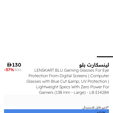
لينسكارت بلو
130

-
57
%
300
LENSKART BLU Gaming Glasses For Eye
Protection From Digital Screens | Computer
Glasses with Blue Cut &amp; UV Protection |
Lightweight Specs With Zero Power For
Gamers (138 mm - Large) - LB E14284
غير قابل للاستبدال
ADIB