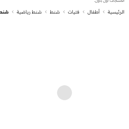
المنتجات أول بأول.
الرئيسية
أطفال
فتيات
شنط
شنط رياضية
شنط 