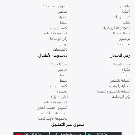
ملابس
تسوق حسب الفئة
أحذية
ملابس
اكسسوارات
أحذية
شنط
شنط
المجموعة الرياضية
اكسسوارات
وصلنا حديثاً
المجموعة الرياضية
بريميوم
ركن الوسامة
تخفيضات
بريميوم
تخفيضات
ركن الجمال
مجموعة الأطفال
جديد الجمال
وصلنا حديثاً
مكياج
ملابس
عطور
احذية
العناية بالشعر
شنط
العناية بالبشرة
اكسسوارات
العناية بالجسم والصحة
بريميوم
ركن الوسامة
لوازم منزلية
المجموعة الرياضية
تسوقوا حسب العمر
مجموعة البنات كاملة
مجموعة الأولاد كاملة
تسوق عبر التطبيق