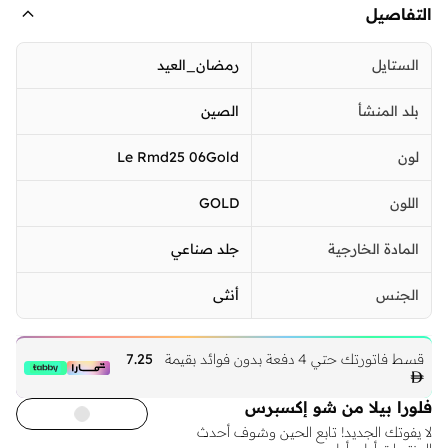
التفاصيل
الستايل
رمضان_العيد
بلد المنشأ
الصين
لون
Le Rmd25 06Gold
اللون
GOLD
المادة الخارجية
جلد صناعي
الجنس
أنثى
قسط فاتورتك حتي 4 دفعة بدون فوائد بقيمة
7.25

فلورا بيلا من شو إكسبرس
لا يفوتك الجديد! تابع الحين وشوف أحدث