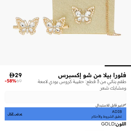
فلورا بيلا من شو إكسبرس
29

-
58
%
69
طقم بناتي من 3 قطع: حقيبة كروس بودي لامعة
ومشابك شعر
غير قابل للاستبدال
ADIB
عرض الكل
تطبق الشروط والأحكام
اللون
:
GOLD