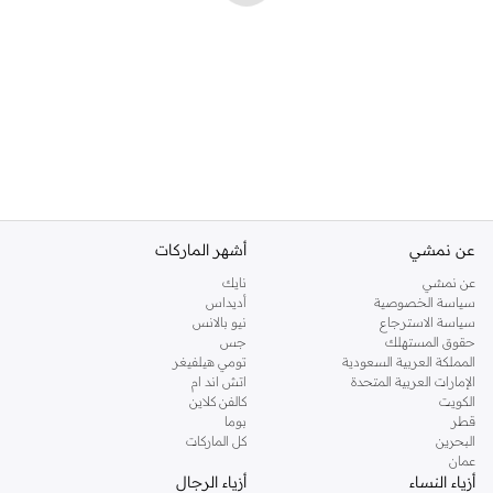
عن نمشي
أشهر الماركات
عن نمشي
نايك
سياسة الخصوصية
أديداس
سياسة الاسترجاع
نيو بالانس
حقوق المستهلك
جس
المملكة العربية السعودية
تومي هيلفيغر
الإمارات العربية المتحدة
اتش اند ام
الكويت
كالفن كلاين
قطر
بوما
البحرين
كل الماركات
عمان
أزياء النساء
أزياء الرجال