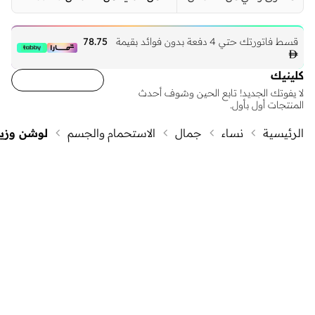
قسط فاتورتك حتي 4 دفعة بدون فوائد بقيمة
78.75

كلينيك
لا يفوتك الجديد! تابع الحين وشوف أحدث
المنتجات أول بأول.
الرئيسية
نساء
جمال
الاستحمام والجسم
لوشن وزي