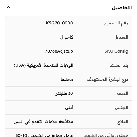
التفاصيل
رقم التصميم
K5G2010000
الستايل
كاجوال
78768Acjscup
SKU Config
بلد المنشأ
الولايات المتحدة الأمريكية (USA)
نوع البشرة المستهدف
مختلط
السعة
30 ملليلتر
الجنس
أنثى
العلاج
مكافحة علامات التقدم في السن
محتوى واقي من الشمس
عامل حماية من الشمس 10-30