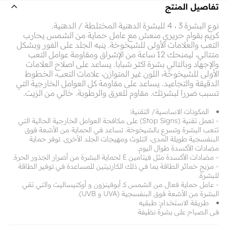
تفاصيل المنتج
نوع البشرة 3 ، 4 للبشرة الدهنية المختلطة / الدهنية.
كريم بقوام حريري منعش مع عامل حماية من الشمس يحارب
التعب والعلامات الأولى للشيخوخة. ينبه الجلد على الفور وبشكل
متتالي، ليمنحك 12 ساعة من الإشراق ومقاومة عوامل التعب
والإجهاد وبالتالي بشرة اكثر شبابا. يساعد على اصلاح العلامات
الأولى للشيخوخة، اللون غير المتوازن، علامات التعب، الخطوط
الدقيقة والتجاعيد. يساعد على مقاومة كل العوامل الخارجية التي
تسبب ضررا لبشرتك. مقاوم للعرق والرطوبة. خالي من الزيت.
المكونات الاساسية/ التقنية:
- تعمل تقنية (Stop Signs) على مكافحة العوامل الخارجية الحالية التي
تتعب البشرة وتسرع بالشيخوخة. تساعد في الحماية من الأشعة فوق
البنفسجية طويلة المدى، التلوث ومهيجات الجلد الأخرى. توفر حماية
مضادات الأكسدة طوال اليوم.
- مضادات الأكسدة مثل فيتامين E لحماية البشرة من أضرار الجذور الحرة.
- مزيج خمائر الطاقة بما في ذلك الكارنيتين للمساعدة في توفير الطاقة
للبشرة.
- عامل حماية فعال من الشمس كـ أبوفينزون و أوكتيساليت والتي تقي
البشرة من الأشعة فوق البنفسجية (UVA و UVB).
طريقة الاستخدام: طبقيه
في الصباح على بشرة نظيفة