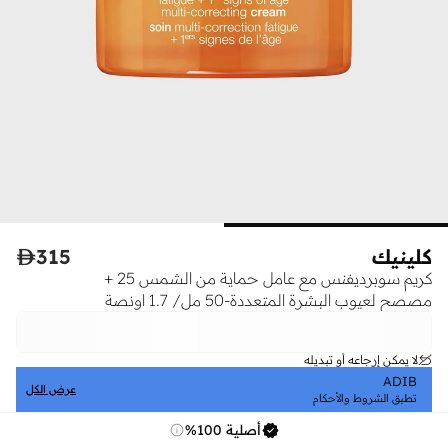
كلينيك
315

كريم سوبرديفنس مع عامل حماية من الشمس 25 +
مصصح لعيوب البشرة المتعددة-50 مل/ 1.7 اونصة
لا يمكن إرجاعه أو تبديله
ADIB
عرض الكل
تطبق الشروط والأحكام
أصلية 100%