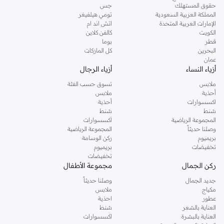
حقوق المستهلك
جس
المملكة العربية السعودية
تومي هيلفيغر
الإمارات العربية المتحدة
اتش اند ام
الكويت
كالفن كلاين
قطر
بوما
البحرين
كل الماركات
عمان
أزياء النساء
أزياء الرجال
ملابس
تسوق حسب الفئة
أحذية
ملابس
اكسسوارات
أحذية
شنط
شنط
المجموعة الرياضية
اكسسوارات
وصلنا حديثاً
المجموعة الرياضية
بريميوم
ركن الوسامة
تخفيضات
بريميوم
تخفيضات
ركن الجمال
مجموعة الأطفال
جديد الجمال
وصلنا حديثاً
مكياج
ملابس
عطور
احذية
العناية بالشعر
شنط
العناية بالبشرة
اكسسوارات