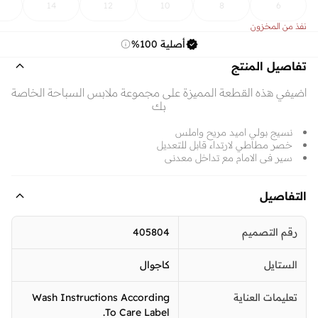
14
12
10
8
6
نفذ من المخزون
أصلية 100%
تفاصيل المنتج
اضيفي هذه القطعة المميزة على مجموعة ملابس السباحة الخاصة
بك
نسيج بولي اميد مريح واملس
خصر مطاطي لارتداء قابل للتعديل
سير في الامام مع تداخل معدني
التفاصيل
رقم التصميم
405804
الستايل
كاجوال
تعليمات العناية
Wash Instructions According
To Care Label.