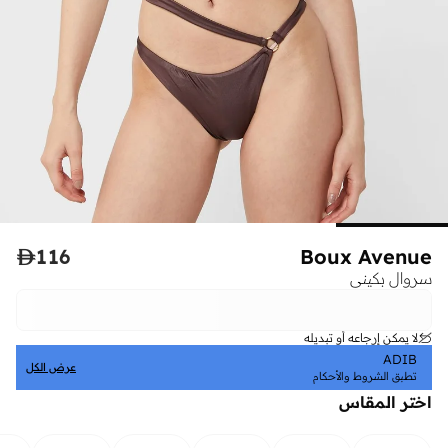

116
Boux Avenue
سروال بكيني
لا يمكن إرجاعه أو تبديله
ADIB
عرض الكل
تطبق الشروط والأحكام
اختر المقاس