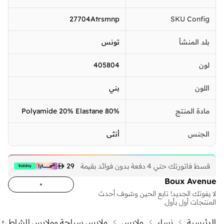
27704Atrsmnp
SKU Config
بلد المنشأ
تونس
لون
405804
اللون
بني
مادة المنتج
80% Polyamide 20% Elastane
الجنس
أنثى
قسط فاتورتك حتي 4 دفعة بدون فوائد بقيمة
29 
Boux Avenue
لا يفوتك الجديد! تابع الحين وشوف أحدث
المنتجات أول بأول.
الرئيسية
نساء
ملابس
ملابس سباحة وملابس للشاطئ