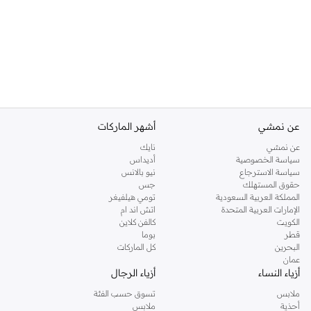
عن نمشي
أشهر الماركات
عن نمشي
نايك
سياسة الخصوصية
أديداس
سياسة الاسترجاع
نيو بالانس
حقوق المستهلك
جس
المملكة العربية السعودية
تومي هيلفيغر
الإمارات العربية المتحدة
اتش اند ام
الكويت
كالفن كلاين
قطر
بوما
البحرين
كل الماركات
عمان
أزياء النساء
أزياء الرجال
ملابس
تسوق حسب الفئة
أحذية
ملابس