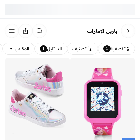
باربي الإمارات
تصفية
تصنيف
الستايل
المقاس
1
1