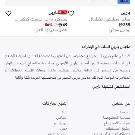
ADIB
باربي
باربي
ساعة سيليكون للأطفال
سنيكرز باربي كوميك كيكس من أوربان هول للسيدات

49

235
-
56
%
109
توصيل مجاني
أفضل سعر لهذا العام
ملابس باربي للبنات في الإمارات
اكتشفي عالم باربي الساحر مع مجموعتنا من الملابس المصممة لعشاق الموضة الصغار
في الإمارات. مستوحاة من أسلوب باربي الأيقوني، تجلب هذه القطع البهجة والألوان
ولمسة من السحر إلى خزانة ملابس طفلتك. مثالية لأوقات اللعب، الحفلات، أو
المغامرات اليومية، تتيح لكِ ملابس باربي التعبير عن شخصيتها الفريدة بثقة وأناقة.
استكشفي تشكيلة باربي
يضم اختيارنا المنسق مجموعة متنوعة من الملابس التي تجسد جوهر باربي. من
عن نمشي
أشهر الماركات
الفساتين الزاهية والبلوزات المرحة إلى البنطلونات المريحة والإكسسوارات الأنيقة، كل
قطعة مصممة بعناية فائقة وجودة عالية. ابحثي عن الأزياء التي تحتفي بالخيال وتمكن
عن نمشي
نايك
طفلتك من تحقيق أحلامها الكبيرة.
سياسة الخصوصية
أديداس
سياسة الاسترجاع
نيو بالانس
فساتين:
فساتين لامعة وملونة وممتعة مثالية للمناسبات الخاصة أو ارتداء الملابس
حقوق المستهلك
جس
المملكة العربية السعودية
تومي هيلفيغر