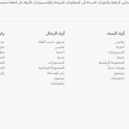
ن الزاهية والبلوزات المرحة إلى البنطلونات المريحة والإكسسوارات الأنيقة، كل قطعة مصممة 
التنكرية.
قة.
أزياء النساء
أزياء الرجال
ركن
ملابس
تسوق حسب الفئة
جدي
بي.
أحذية
ملابس
مكي
اكسسوارات
أحذية
عطو
شنط
شنط
العن
المجموعة الرياضية
اكسسوارات
العن
 مصنوعة من أقمشة ناعمة ومتينة ولطيفة على البشرة ومصممة لتحمل ساعات اللعب. تأكدي من أن
وصلنا حديثاً
المجموعة الرياضية
الع
بريميوم
ركن الوسامة
ركن
تخفيضات
بريميوم
لإنترنت في دبي، أبوظبي واستمتعي بتوصيل سريع. دعي طفلتك تتألق بأزياء رائعة مثلها!
تخفيضات