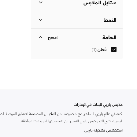
ستايل الملابس
)
1
(
T Shirt Dress
النمط
مزين بطبعة
(
1
)
الخامة
1
مسح
قطن.
(
1
)
ملابس باربي للبنات في الإمارات
اكتشفي عالم باربي الساحر مع مجموعتنا من الملابس المصممة لعشاق الموضة الصغار
اليومية، تتيح لكِ ملابس باربي التعبير عن شخصيتها الفريدة بثقة وأناقة.
استكشفي تشكيلة باربي