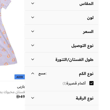
المقاس
مقاس الملابس (Age Group)
لون
)
1
(
2-3 Y
بنفسجي
(
1
)
)
1
(
8-9 Y
السعر
السعر الأقل
السعر الأعلى
نوع التوصيل


توصيل قياسي
(
1
)
انطلق
طول الفستان/التنورة
قصير
(
1
)
نوع الكم
1
مسح
ADIB
أكمام قصيرة
(
1
)
باربي
فستان محبوك بط

49
نوع الرقبة
فتحة رقبة مستديرة
(
1
)