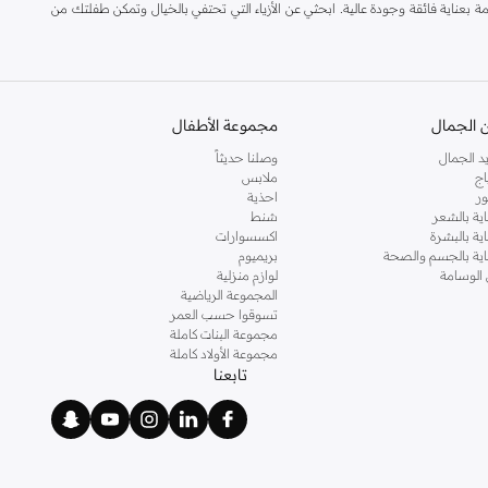
بعناية فائقة وجودة عالية. ابحثي عن الأزياء التي تحتفي بالخيال وتمكن طفلتك من
 الجمال
مجموعة الأطفال
د الجمال
وصلنا حديثاً
اج
ملابس
ر
احذية
اية بالشعر
شنط
اية بالبشرة
اكسسوارات
 طفلتك تبقى مرتاحة وأنيقة طوال اليوم.
ناية بالجسم والصحة
بريميوم
 الوسامة
لوازم منزلية
المجموعة الرياضية
تسوقوا حسب العمر
مجموعة البنات كاملة
مجموعة الأولاد كاملة
تابعنا