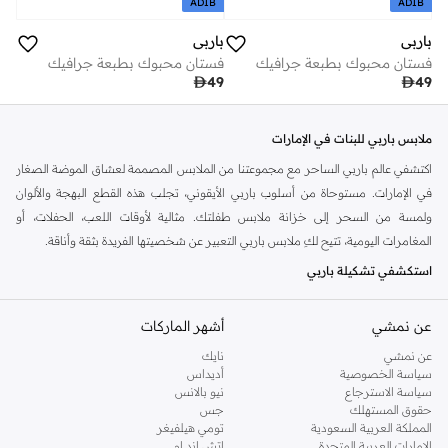
ADIB
ADIB
باربي
باربي
فستان محبوك بطبعة جرافيك
فستان محبوك بطبعة جرافيك

49

49
ملابس باربي للبنات في الإمارات
اكتشفي عالم باربي الساحر مع مجموعتنا من الملابس المصممة لعشاق الموضة الصغار
في الإمارات. مستوحاة من أسلوب باربي الأيقوني، تجلب هذه القطع البهجة والألوان
ولمسة من السحر إلى خزانة ملابس طفلتك. مثالية لأوقات اللعب، الحفلات، أو
المغامرات اليومية، تتيح لكِ ملابس باربي التعبير عن شخصيتها الفريدة بثقة وأناقة.
استكشفي تشكيلة باربي
يضم اختيارنا المنسق مجموعة متنوعة من الملابس التي تجسد جوهر باربي. من
عن نمشي
أشهر الماركات
الفساتين الزاهية والبلوزات المرحة إلى البنطلونات المريحة والإكسسوارات الأنيقة، كل
قطعة مصممة بعناية فائقة وجودة عالية. ابحثي عن الأزياء التي تحتفي بالخيال وتمكن
عن نمشي
نايك
طفلتك من تحقيق أحلامها الكبيرة.
سياسة الخصوصية
أديداس
سياسة الاسترجاع
نيو بالانس
فساتين:
فساتين لامعة وملونة وممتعة مثالية للمناسبات الخاصة أو ارتداء الملابس
حقوق المستهلك
جس
المملكة العربية السعودية
تومي هيلفيغر
التنكرية.
الإمارات العربية المتحدة
اتش اند ام