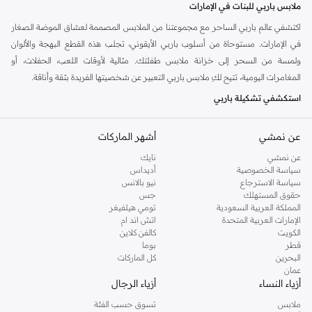
ملابس باربي للبنات في الإمارات
اكتشفي عالم باربي الساحر مع مجموعتنا من الملابس المصممة لعشاق الموضة الصغار
في الإمارات. مستوحاة من أسلوب باربي الأيقوني، تجلب هذه القطع البهجة والألوان
ولمسة من السحر إلى خزانة ملابس طفلتك. مثالية لأوقات اللعب، الحفلات، أو
المغامرات اليومية، تتيح لكِ ملابس باربي التعبير عن شخصيتها الفريدة بثقة وأناقة.
استكشفي تشكيلة باربي
يضم اختيارنا المنسق مجموعة متنوعة من الملابس التي تجسد جوهر باربي. من
عن نمشي
أشهر الماركات
الفساتين الزاهية والبلوزات المرحة إلى البنطلونات المريحة والإكسسوارات الأنيقة، كل
قطعة مصممة بعناية فائقة وجودة عالية. ابحثي عن الأزياء التي تحتفي بالخيال وتمكن
عن نمشي
نايك
طفلتك من تحقيق أحلامها الكبيرة.
سياسة الخصوصية
أديداس
سياسة الاسترجاع
نيو بالانس
فساتين:
فساتين لامعة وملونة وممتعة مثالية للمناسبات الخاصة أو ارتداء الملابس
حقوق المستهلك
جس
المملكة العربية السعودية
تومي هيلفيغر
التنكرية.
الإمارات العربية المتحدة
اتش اند ام
بلوزات:
تي شيرتات برسومات، بلوزات، وسترات تحمل نقوش باربي وتصاميم
الكويت
كالفن كلاين
قطر
بوما
مشرقة.
البحرين
كل الماركات
بنطلونات:
تنانير، شورتات، وبنطلونات توفر الراحة والأناقة للأطفال النشيطين.
عمان
أزياء النساء
أزياء الرجال
إكسسوارات:
أكملي المظهر مع حقائب وقبعات وإكسسوارات شعر تحمل طابع
ملابس
تسوق حسب الفئة
باربي.