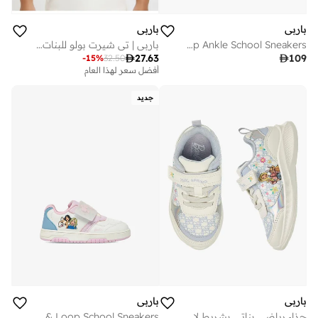
باربي
باربي
Girls Hook & Loop Light-Up Ankle School Sneakers
باربي | تي شيرت بولو للبنات | أبيض

109

27.63
-
15
%
32.50
أفضل سعر لهذا العام
جديد
باربي
باربي
حذاء رياضي بناتي بشريط لاصق
Girls Printed Hook & Loop School Sneakers