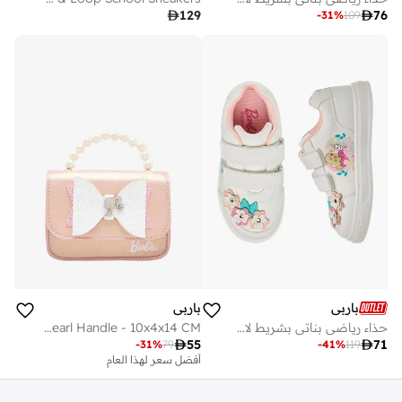

129

76
-
31
%
109
باربي
باربي
حذاء رياضي بناتي بشريط لاصق
Bow Accent School Crossbody Bag With Pearl Handle - 10x4x14 CM

55

71
-
31
%
79
-
41
%
119
أفضل سعر لهذا العام