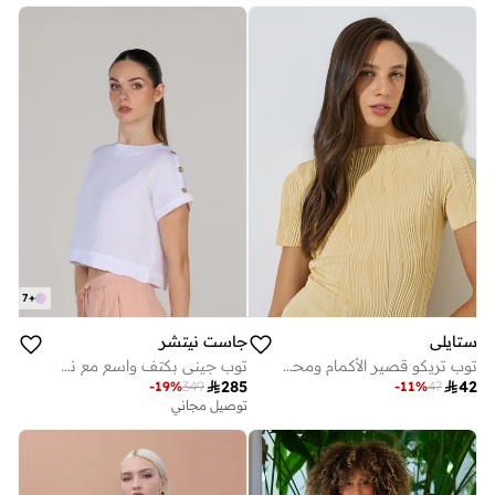
7
+
ستايلي
جاست نيتشر
توب تريكو قصير الأكمام ومحكم - أصفر
توب جيني بكتف واسع مع نصف ياقة بأزرار

285

42
-
19
%
349
-
11
%
47
توصيل مجاني