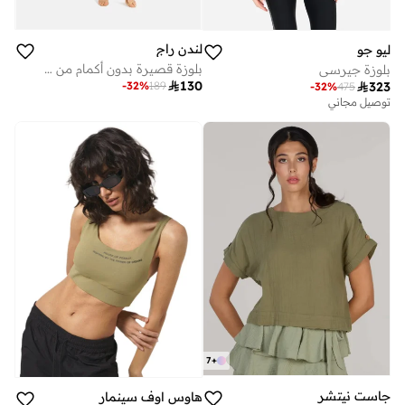
لندن راج
ليو جو
بلوزة قصيرة بدون أكمام من لندن راغ باللون البيج
بلوزة جيرسي

130
-
32
%
189

323
-
32
%
475
توصيل مجاني
7
+
جاست نيتشر
هاوس اوف سينمار