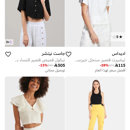
)
1
(
5
2
+
اديداس
جاست نيتشر
تيشيرت قصير سنجل جيرسي اساسي بـ 3 خطوط
نيكول قميص قصير للنساء بقصة مريحة

305

115
-
13
%
349
-
28
%
159
أفضل سعر لهذا العام
توصيل مجاني