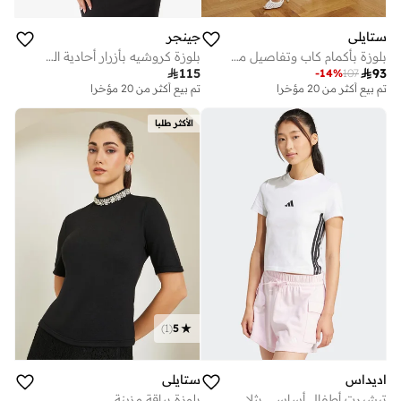
ستايلي
جينجر
بلوزة بأكمام كاب وتفاصيل مزينة
بلوزة كروشيه بأزرار أحادية اللون

115

93
-
14
%
107
تم بيع أكثر من 20 مؤخرا
تم بيع أكثر من 20 مؤخرا
الأكثر طلبا
)
1
(
5
اديداس
ستايلي
تيشيرت أطفال أساسي بثلاث خطوط نحيف
بلوزة بياقة مزينة