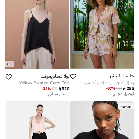
2
+
جاست نيتشر
لولا كساديمونت
زد إل × جي إن - توب أواسيس ريزورت
Yellow Pleated Cami Top

285
-
37
%
449

320
-
32
%
470
توصيل مجاني
توصيل مجاني
بريميوم