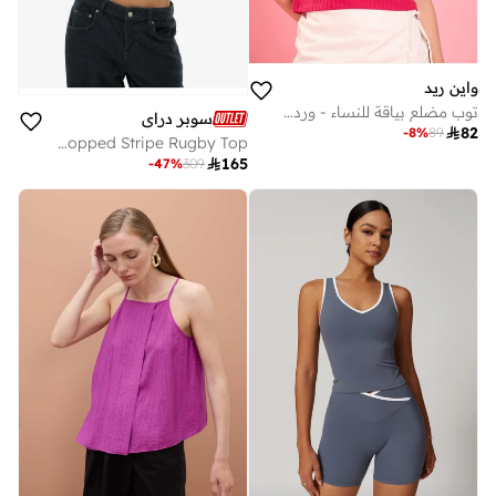
واين ريد
توب مضلع بياقة للنساء - وردي
سوبر دراي

82
-
8
%
89
Athletic Essentials Cropped Stripe Rugby Top

165
-
47
%
309