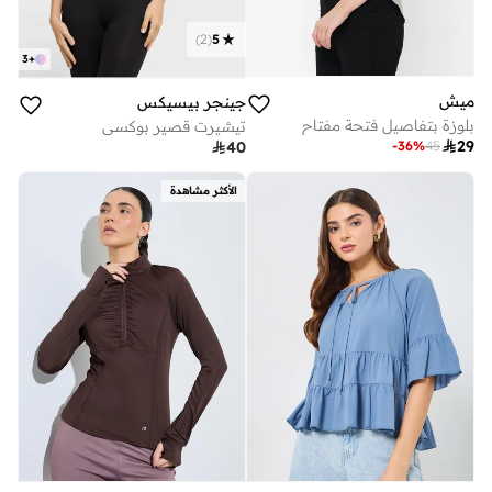
)
2
(
5
3
+
ميش
جينجر بيسيكس
بلوزة بتفاصيل فتحة مفتاح
تيشيرت قصير بوكسي

29
-
36
%
45

40
الأكثر مشاهدة