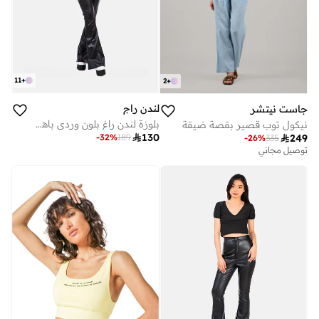
11
+
2
+
لندن راج
جاست نيتشر
بلوزة لندن راغ بلون وردي باهت بياقة على شكل حرف V مطوية
نيكول توب قصير بقصة ضيقة

130
-
32
%
189

249
-
26
%
335
توصيل مجاني