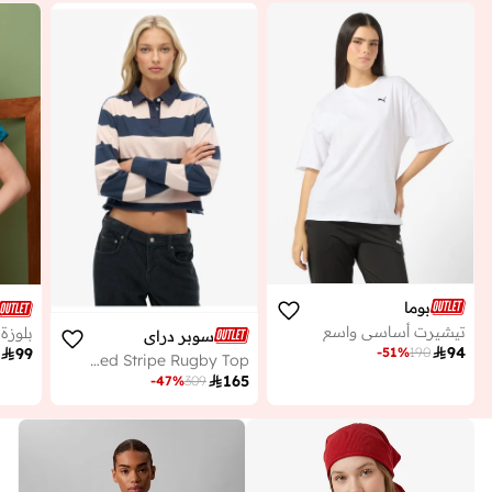
بوما
تيشيرت أساسي واسع
سوبر دراي

94
-
51
%
190

99
Athletic Essentials Cropped Stripe Rugby Top

165
-
47
%
309