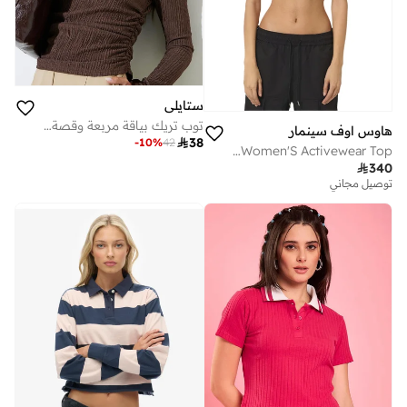
ستايلي
توب تريك بياقة مربعة وقصة ضيقة - بني
هاوس اوف سينمار

38
-
10
%
42
Off White With Gray Women'S Activewear Top

340
توصيل مجاني