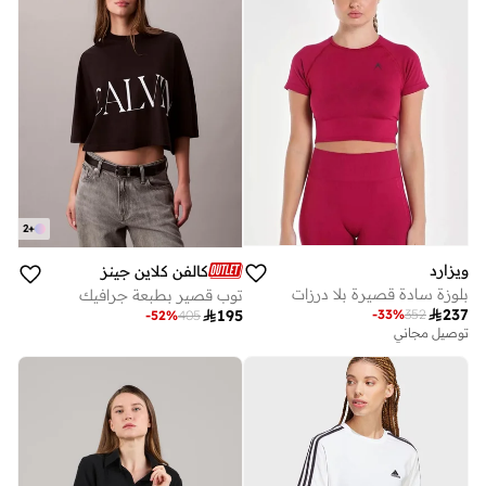
2
+
ويزارد
كالفن كلاين جينز
بلوزة سادة قصيرة بلا درزات
توب قصير بطبعة جرافيك

237
-
33
%
352

195
-
52
%
405
توصيل مجاني