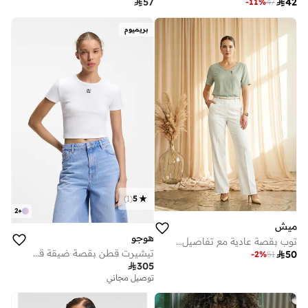

57

42
-
11
%
47
بريميوم
)
1
(
5
2
+
ميش
هوجو
توب بقصة عادية مع تفاصيل أزرار صغيرة - أخضر نعناعي
تيشيرت قطن بقصة ضيقة قصيرة بشعار مكدس

50
-
2
%
51

305
توصيل مجاني