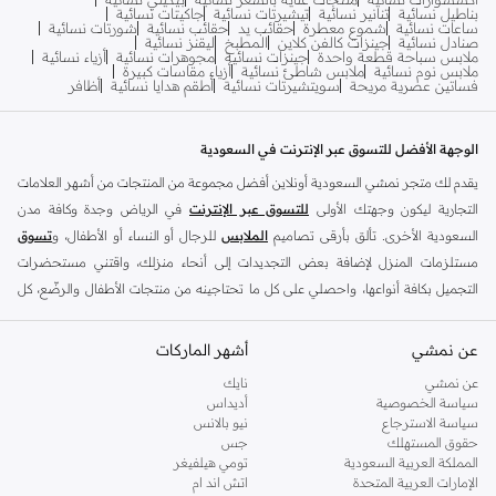
بناطيل نسائية
تنانير نسائية
تيشيرتات نسائية
جاكيتات نسائية
ساعات نسائية
شموع معطرة
حقائب يد
حقائب نسائية
شورتات نسائية
صنادل نسائية
جينزات كالفن كلاين
المطبخ
ليقنز نسائية
ملابس سباحة قطعة واحدة
جينزات نسائية
مجوهرات نسائية
أزياء نسائية
ملابس نوم نسائية
ملابس شاطئ نسائية
أزياء مقاسات كبيرة
فساتين عصرية مريحة
سويتشيرتات نسائية
أطقم هدايا نسائية
أظافر
الوجهة الأفضل للتسوق عبر الإنترنت في السعودية
يقدم لك متجر نمشي السعودية أونلاين أفضل مجموعة من المنتجات من أشهر العلامات
التجارية ليكون وجهتك الأولى
للتسوق عبر الإنترنت
في الرياض وجدة وكافة مدن
السعودية الأخرى. تألق بأرقى تصاميم
الملابس
للرجال أو النساء أو الأطفال، و
تسوق
مستلزمات المنزل لإضافة بعض التجديدات إلى أنحاء منزلك، واقتني مستحضرات
التجميل بكافة أنواعها، واحصلي على كل ما تحتاجينه من منتجات الأطفال والرضّع، كل
ذلك وأكثر في مكان واحد.
عن نمشي
أفضل العلامات التجارية في السعودية
أشهر الماركات
يضم متجر نمشي السعودية أونلاين مجموعة ضخمة من المنتجات من أفضل العلامات
عن نمشي
نايك
سياسة الخصوصية
أديداس
التجارية، بداية من الأزياء وحتى مستلزمات المنزل. ستجد لدينا كل ما ترغب به من
سياسة الاسترجاع
نيو بالانس
الملابس والأحذية والإكسسوارات وكافة احتياجاتك الأخرى من علامات رائدة مثل:
حقوق المستهلك
جس
ديفاكتو
، و
ديزل
، و
بيير كاردان
، و
تومي هيلفيغر
، و
ريفر ايلاند
، و
جوكي
، و
لي كوبر
،
المملكة العربية السعودية
تومي هيلفيغر
الإمارات العربية المتحدة
اتش اند ام
و
مايكل كورس
، و
بيفرلي هيلز بولو كلوب
، و
أمريكان إيجل
، و
كالفن كلاين
، و
بولو رالف