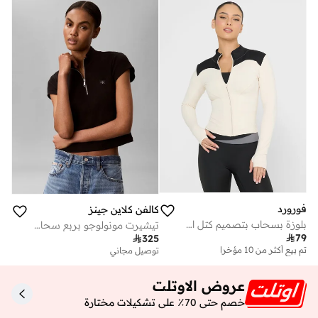
فورورد
كالفن كلاين جينز
بلوزة بسحاب بتصميم كتل الألوان
تيشيرت مونولوجو بربع سحاب

79

325
تم بيع أكثر من 10 مؤخرا
توصيل مجاني
عروض الاوتلت
خصم حتى 70٪ على تشكيلات مختارة