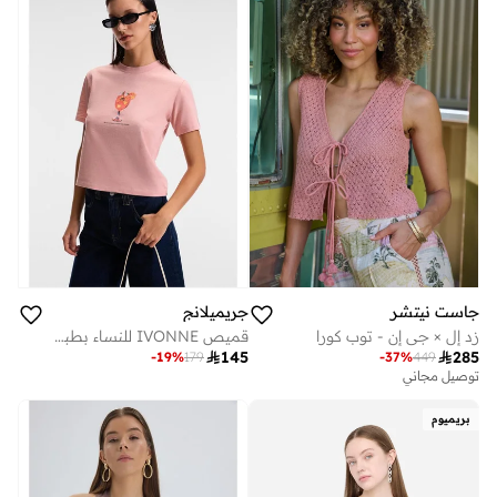
جاست نيتشر
جريميلانج
زد إل × جي إن - توب كورا
قميص IVONNE للنساء بطباعة كوكتيل بأكمام قصيرة من القطن العضوي، رقبة دراجة، قصير، وردي.

145

285
-
19
%
179
-
37
%
449
توصيل مجاني
بريميوم