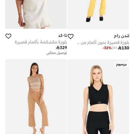
نا-كد
لندن راج
بلوزة مكشكشة بأكمام قصيرة
بلوزة قصيرة بدون أكمام من لندن راغ باللون الأسود

329

130
-
32
%
189
توصيل مجاني
بريميوم