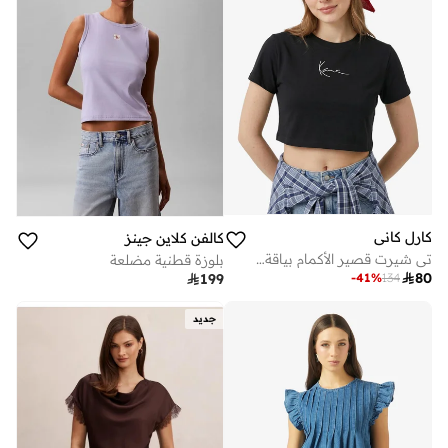
كارل كاني
كالفن كلاين جينز
تي شيرت قصير الأكمام بياقة دائرية بتوقيع صغير
بلوزة قطنية مضلعة

80
-
41
%
134

199
جديد