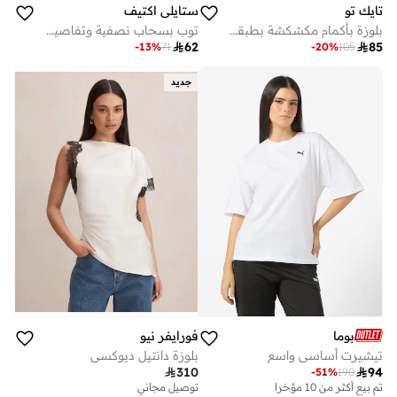
تايك تو
ستايلي اكتيف
بلوزة بأكمام مكشكشة بطبقات
توب بسحاب نصفية وتفاصيل زم وفتحات إبهام - بني

62

85
-
13
%
71
-
20
%
105
جديد
بوما
فورايفر نيو
تيشيرت أساسي واسع
بلوزة دانتيل ديوكسي

310

94
-
51
%
190
تم بيع أكثر من 10 مؤخرا
توصيل مجاني