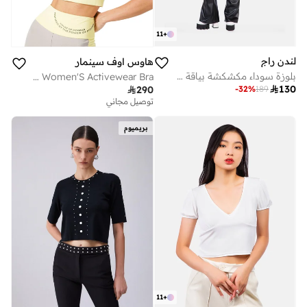
11
+
لندن راج
هاوس اوف سينمار
بلوزة سوداء مكشكشة بياقة على شكل حرف V من لندن راغ
Yellow Women'S Activewear Bra

130
-
32
%
189

290
توصيل مجاني
بريميوم
11
+