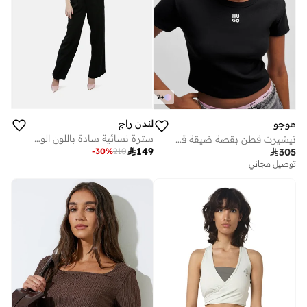
2
+
لندن راج
هوجو
سترة نسائية سادة باللون الوردي ومزودة بأزرار أمامية من "لندن راغ" (London Rag)
تيشيرت قطن بقصة ضيقة قصيرة وشعار مكدس

149
-
30
%
210

305
توصيل مجاني