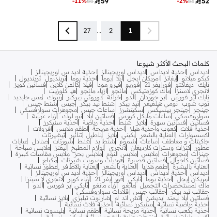

59

52
-
11
%
66
-
2
%
53
27
...
2
1
كلمات البحث الأكثر شيوعا
اديداس
احذية اديداس
اديداس اوريجينالز
احذية اديداس اوريجينالز
كيكو ميلانو
إيفانز
امريكان ايجل
ايلا
بوما
احذية بوما
ترينديول
ترينديول
نايك
ديفاكتو
فورايفر 21
فوريو
فيرو مودا
فيلا
كالفن كلاين
فساتين كويز
لانجري لاسنزا
ماك كوزمتيكس
مانجو
ازياء مانجو
هيا كلوزيت
نايك اير فورس
اير جوردان
الدو
خزانة
دوروثي بيركنز
ريبوك
مس جايديد
توب شوب
تومي هيلفيغر
تيد بيكر
شنط تيد بيكر
جيس
شنط جيس
جينجر
جينجر بيسيكس
سكيتشرز
ساعات جيس
مجوهرات سوارفسكي
سواروفسكي
ساعات مايكل كورس
فساتين ايلا
نيو لوك
أزياء عربية
فساتين
فساتين سهرة
بلايز
شنط
احذية رياضة
احذية سنيكرز
احذية فلات
كعوب واحذية هيلز
احذية مريحة
اطقم ملابس
افرولات
اكسسوارات
العناية بالشعر
بكيني
بلايز
بناطيل
تنانير
تيشيرتات
جاكيتات و معاطف
ساعات
شموع
شنط يد
شنط
شورتات
صنادل
عبايات
عطور
كنزات وسترات كارديغان
لانجري
لوازم المطبخ
ليقنز
ملابس سباحة
جينزات
مجوهرات
ملابس
ملابس النوم
ملابس بحر
ملابس مقاسات كبيرة
فساتين كاجوال
فساتين قصيرة
هوديات وسويت شيرتات
مكياج
العناية بالبشرة
أطقم هدايا
العناية بالشعر
العناية بالأظافر
عطور نسائية
أديداس
أحذية أديداس
أديداس أوريجينالز
أحذية أديداس أوريجينالز
أمريكان إيجل
أحذية بوما
نايكي
فور إيفر 21
أزياء كويز
لانجري لا سينزا
ماك لمستحضرات التجميل
مانغو
أزياء مانغو
نايكي اير فورس
ألدو
حقائب تيد بيكر
حقائب جيس
قلادات سواروفسكي
فساتين ايلا ليمتد ايديشن
اتش اند ام
شارلوت تيلبري
بلايز نسائية
أحذية رياضية نسائية
سنيكرز نسائية
أحذية فلات نسائية
أحذية بكعب نسائية
أحذية مريحة نسائية
أطقم نسائية
بليسوت نسائية
اكسسوارات نسائية
منتجات عناية بالشعر نسائية
بيكيني نسائية