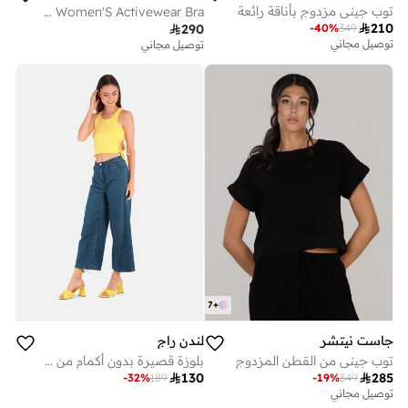
توب جيني مزدوج بأناقة رائعة
Olive Women'S Activewear Bra

210
-
40
%
349

290
توصيل مجاني
توصيل مجاني
7
+
جاست نيتشر
لندن راج
توب جيني من القطن المزدوج
بلوزة قصيرة بدون أكمام من لندن راغ باللون الأصفر

285

130
-
19
%
349
-
32
%
189
توصيل مجاني