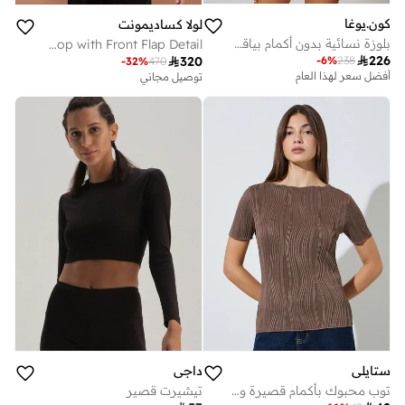
كون.يوغا
لولا كساديمونت
بلوزة نسائية بدون أكمام بياقة على شكل حرف
Thin Strap Top with Front Flap Detail

226
-
6
%
238

320
أفضل سعر لهذا العام
-
32
%
470
توصيل مجاني
توصيل مجاني
أفضل سعر لهذا العام
توصيل مجاني
ستايلي
داجي
توب محبوك بأكمام قصيرة وملمس بارز - بني
تيشيرت قصير