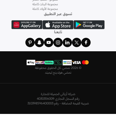
كما لدينا كل ما يتعلق ب
اللانجري
! اختاري من مجموعتنا قطعًا أنثوية مثل
الكورسيه
أو
مجموعة البنات كاملة
مجموعة الأولاد كاملة
أطقم من
لا سينزا
، أو اقتني العبوات الاقتصادية التي تحتوي على كافة القطع الأساسية.
تسوق عبر التطبيق
ولدينا أيضًا
ملابس نوم نسائية
مريحة، بما في ذلك قمصان النوم والبيجامات من علامات
مثل
نعومي
وغيرها.
استعدي لأجواء الصيف مع مجموعتنا من ملابس السباحة التي تضم كل ما تحتاجينه،
تابعنا
بداية من
بيكيني
القطعتين بجميع المقاسات وحتى المايوهات ذات القطعة الواحدة وكافة
مستلزمات الشاطئ أو المسبح.
تسوق أزياء رجالية بتصاميم راقية في السعودية
تألق بأفضل إطلالة مع مجموعة متكاملة من الملابس الرجالية. ستجد لدينا كل ما تحتاجه
من علامات رائدة مثل
تمبرلاند
و
لاكوست
و
غانت
و
جيوردانو
وغيرها، لتكون دائمًا في أبهى
©
2026 نمشي. كل الحقوق محفوظة
صورة سواء كنت متوجهاً إلى عملك أو تقضي عطلة نهاية الأسبوع برفقة أصدقائك
نمشي هولدينج ليميتد
وعائلتك.
ستجد لدينا في مجموعة التيشيرتات والقمصان كل ما تحتاجه مع مجموعة متنوعة من
التصاميم. جدّد إطلالتك وتسوق
قمصان بولو
بالألوان التي تفضلها، وكن متألقًا في عملك
شركة أزيائي الجميلة للتجارة
وفي نزهاتك مع أصدقائك. واطلع على الكنزات والهوديز و
البليزرات
بتصاميم ومقاسات
رقم السجل التجاري 4030356009
وألوان متعددة لتكون بكامل أناقتك في كافة المناسبات.
ضريبة القيمة المضافة - رقم 310398596400003
اختر ما يناسبك من تشكيلتنا الواسعة من
الجينزات
بجميع الألوان والمقاسات. ونسّقها