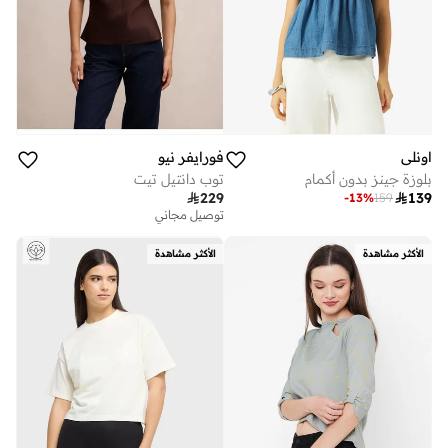
اونلي
فورايفر نيو
بلوزة جينز بدون أكمام
توب دانتيل تيت

229

139
-
13
%
159
توصيل مجاني
الأكثر مشاهدة
الأكثر مشاهدة