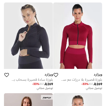
ويزارد
ويزارد
بلوزة قصيرة بلا درزات مع سحَّاب غلق
بلوزة سادة قصيرة بسحاب بدون خياطة

269

269
-
33
%
397
-
33
%
397
توصيل مجاني
توصيل مجاني
بريميوم