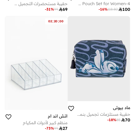
4-Piece Black Cosmetic Pouch Set for Women
حقيبة مستحضرات التجميل Magellan TC2501179 – حقيبة سفر لتنظيم المكياج وأدوات العناية الشخصية للنساء

69

100
-
31
%
99
-
16
%
118.80
:
:
02
20
00
ماد بيوتي
حقيبة مستلزمات تجميل بنمط ستيتش دينيم
اتش اند ام

70
-
18
%
85
منظم كبير لأدوات المكياج

27
-
73
%
99