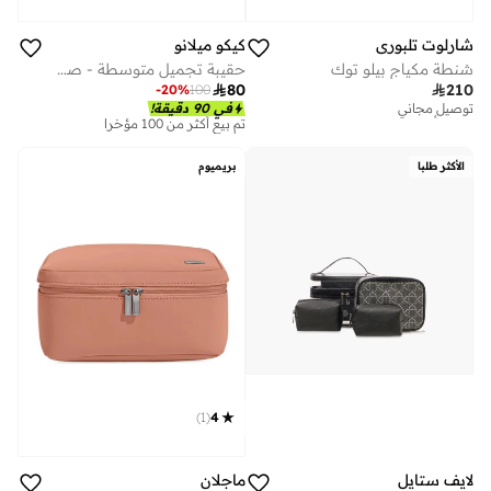
شارلوت تلبوري
كيكو ميلانو
شنطة مكياج بيلو توك
حقيبة تجميل متوسطة - صندوق

210

80
-
20
%
100
توصيل مجاني
في 90 دقيقة!
تم بيع أكثر من 10 مؤخرا
تم بيع أكثر من 100 مؤخرا
توصيل مجاني
تم بيع أكثر من 10 مؤخرا
الأكثر طلبا
بريميوم
)
1
(
4
لايف ستايل
ماجلان