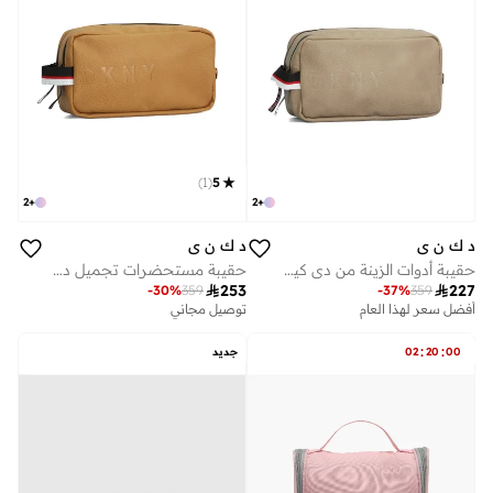
)
1
(
5
2
+
2
+
د ك ن ي
د ك ن ي
حقيبة أدوات الزينة من دي كيه إن واي
حقيبة مستحضرات تجميل دي كي إن واي

253

227
-
30
%
359
-
37
%
359
أفضل سعر لهذا العام
توصيل مجاني
توصيل مجاني
أفضل سعر لهذا العام
:
:
00
20
02
جديد
توصيل مجاني