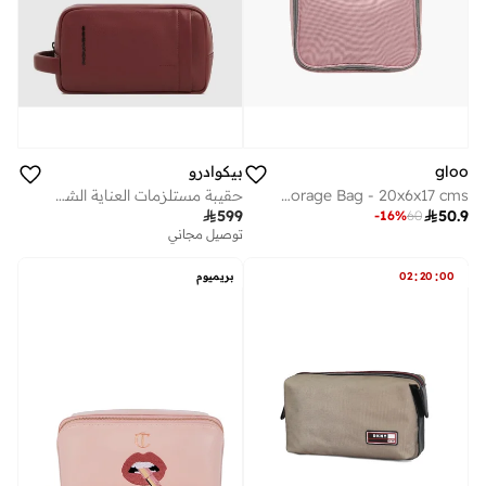
gloo
بيكوادرو
GLOO Solid Cosmetic Storage Bag - 20x6x17 cms
حقيبة مستلزمات العناية الشخصية الجلدية Piquadro BY7044W137 – حقيبة سفر لتنظيم أدوات العناية ومستحضرات التجميل للرجال

599

50.9
-
16
%
60
توصيل مجاني
:
:
00
20
02
بريميوم