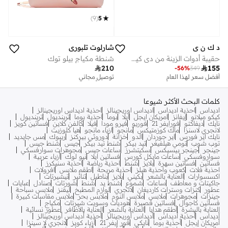
)
9
(
5
د ك ن ي
شارلوت تلبوري
حقيبة أدوات الزينة من دي كيه إن واي
شنطة مكياج بيلو توك

210

155
-
56
%
349
أفضل سعر لهذا العام
توصيل مجاني
تم بيع أكثر من 10 مؤخرا
توصيل مجاني
تم بيع أكثر من 10 مؤخرا
كلمات البحث الأكثر شيوعا
اديداس
احذية اديداس
اديداس اوريجينالز
احذية اديداس اوريجينالز
كيكو ميلانو
إيفانز
امريكان ايجل
ايلا
بوما
احذية بوما
ترينديول
ترينديول
نايك
ديفاكتو
فورايفر 21
فوريو
فيرو مودا
فيلا
كالفن كلاين
فساتين كويز
لانجري لاسنزا
ماك كوزمتيكس
مانجو
ازياء مانجو
هيا كلوزيت
نايك اير فورس
اير جوردان
الدو
خزانة
دوروثي بيركنز
ريبوك
مس جايديد
توب شوب
تومي هيلفيغر
تيد بيكر
شنط تيد بيكر
جيس
شنط جيس
جينجر
جينجر بيسيكس
سكيتشرز
ساعات جيس
مجوهرات سوارفسكي
سواروفسكي
ساعات مايكل كورس
فساتين ايلا
نيو لوك
أزياء عربية
فساتين
فساتين سهرة
بلايز
شنط
احذية رياضة
احذية سنيكرز
احذية فلات
كعوب واحذية هيلز
احذية مريحة
اطقم ملابس
افرولات
اكسسوارات
العناية بالشعر
بكيني
بلايز
بناطيل
تنانير
تيشيرتات
جاكيتات و معاطف
ساعات
شموع
شنط يد
شنط
شورتات
صنادل
عبايات
عطور
كنزات وسترات كارديغان
لانجري
لوازم المطبخ
ليقنز
ملابس سباحة
جينزات
مجوهرات
ملابس
ملابس النوم
ملابس بحر
ملابس مقاسات كبيرة
فساتين كاجوال
فساتين قصيرة
هوديات وسويت شيرتات
مكياج
العناية بالبشرة
أطقم هدايا
العناية بالشعر
العناية بالأظافر
عطور نسائية
أديداس
أحذية أديداس
أديداس أوريجينالز
أحذية أديداس أوريجينالز
أمريكان إيجل
أحذية بوما
نايكي
فور إيفر 21
أزياء كويز
لانجري لا سينزا