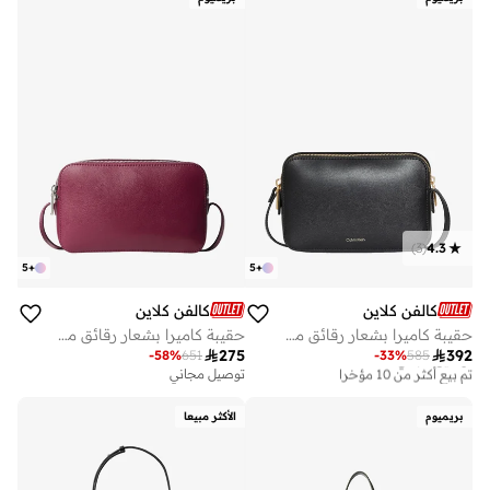
)
3
(
4.3
5
+
5
+
كالفن كلاين
كالفن كلاين
حقيبة كاميرا بشعار رقائق معدنية ممدودة
حقيبة كاميرا بشعار رقائق معدنية

275

392
-
58
%
651
-
33
%
585
توصيل مجاني
تم بيع أكثر من 10 مؤخرا
توصيل مجاني
توصيل مجاني
تم بيع أكثر من 10 مؤخرا
بريميوم
الأكثر مبيعا