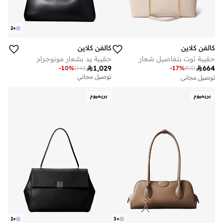
2
+
كالفن كلاين
كالفن كلاين
حقيبة توت بتفاصيل شعار
حقيبة يد بشعار مونوجرام

1,029

664
-
10
%
1143
-
17
%
800
توصيل مجاني
توصيل مجاني
تم بيع أكثر من 10 مؤخرا
على وشك النفاد
بريميوم
بريميوم
توصيل مجاني
تم بيع أكثر من 10 مؤخرا
على وشك النفاد
2
+
3
+