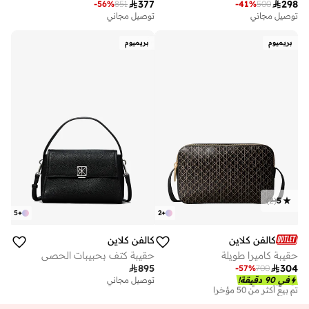

377

298
-
56
%
851
-
41
%
500
توصيل مجاني
توصيل مجاني
بريميوم
بريميوم
)
2
(
5
5
+
2
+
كالفن كلاين
كالفن كلاين
حقيبة كاميرا طويلة
حقيبة كتف بحبيبات الحصى

895

304
-
57
%
700
توصيل مجاني
في 90 دقيقة!
توصيل مجاني
تم بيع أكثر من 50 مؤخرا
توصيل مجاني