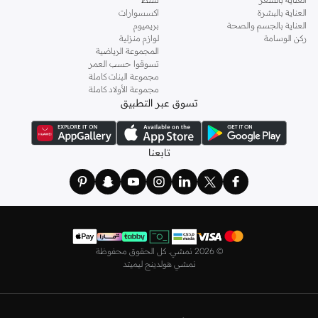
العناية بالبشرة
اكسسوارات
اختاري
فساتين
أنيقة بتصاميم عصرية تناسب ذوقك، بقصّات طويلة أو قصيرة،
العناية بالجسم والصحة
بريميوم
وباستايلات كاجوال أو رسمية. لدينا خيارات متعددة من علامات رائدة مثل
جولدن ابل
ركن الوسامة
لوازم منزلية
المجموعة الرياضية
و
ليتشي
و
نيشات لينين
و
فيمي9
وغيرهم.
تسوقوا حسب العمر
كما لدينا كل ما يتعلق ب
اللانجري
! اختاري من مجموعتنا قطعًا أنثوية مثل
الكورسيه
أو
مجموعة البنات كاملة
مجموعة الأولاد كاملة
أطقم من
لا سينزا
، أو اقتني العبوات الاقتصادية التي تحتوي على كافة القطع الأساسية.
تسوق عبر التطبيق
ولدينا أيضًا
ملابس نوم نسائية
مريحة، بما في ذلك قمصان النوم والبيجامات من علامات
مثل
نعومي
وغيرها.
استعدي لأجواء الصيف مع مجموعتنا من ملابس السباحة التي تضم كل ما تحتاجينه،
تابعنا
بداية من
بيكيني
القطعتين بجميع المقاسات وحتى المايوهات ذات القطعة الواحدة وكافة
مستلزمات الشاطئ أو المسبح.
تسوق أزياء رجالية بتصاميم راقية في السعودية
تألق بأفضل إطلالة مع مجموعة متكاملة من الملابس الرجالية. ستجد لدينا كل ما تحتاجه
من علامات رائدة مثل
تمبرلاند
و
لاكوست
و
غانت
و
جيوردانو
وغيرها، لتكون دائمًا في أبهى
©
2026 نمشي. كل الحقوق محفوظة
صورة سواء كنت متوجهاً إلى عملك أو تقضي عطلة نهاية الأسبوع برفقة أصدقائك
نمشي هولدينج ليميتد
وعائلتك.
ستجد لدينا في مجموعة التيشيرتات والقمصان كل ما تحتاجه مع مجموعة متنوعة من
التصاميم. جدّد إطلالتك وتسوق
قمصان بولو
بالألوان التي تفضلها، وكن متألقًا في عملك