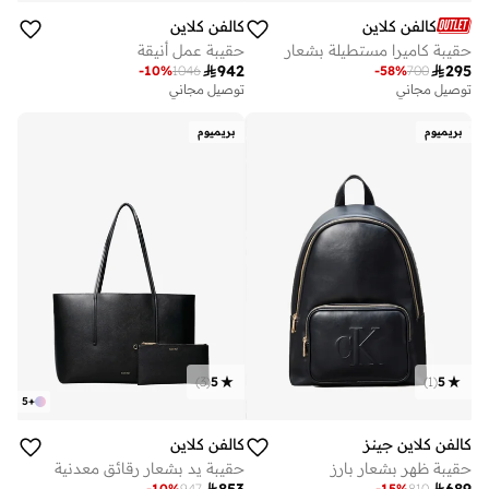
كالفن كلاين
كالفن كلاين
حقيبة كاميرا مستطيلة بشعار
حقيبة عمل أنيقة

942

295
-
10
%
1046
-
58
%
700
توصيل مجاني
توصيل مجاني
بريميوم
بريميوم
)
3
(
5
)
1
(
5
5
+
كالفن كلاين جينز
كالفن كلاين
حقيبة ظهر بشعار بارز
حقيبة يد بشعار رقائق معدنية

853

689
-
10
%
947
-
15
%
810