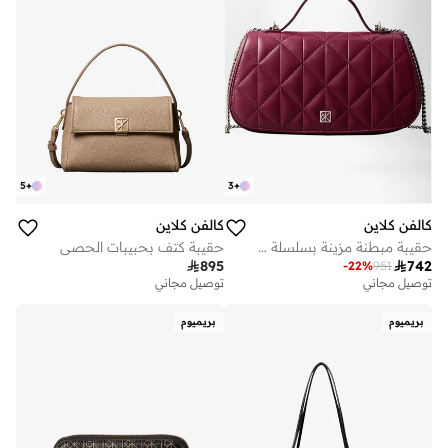
5
+
3
+
كالفن كلاين
كالفن كلاين
حقيبة مبطنة مزينة بسلسلة وشعار الماركة
حقيبة كتف بحبيبات الحصى

895

742
-
22
%
951
توصيل مجاني
توصيل مجاني
بريميوم
بريميوم