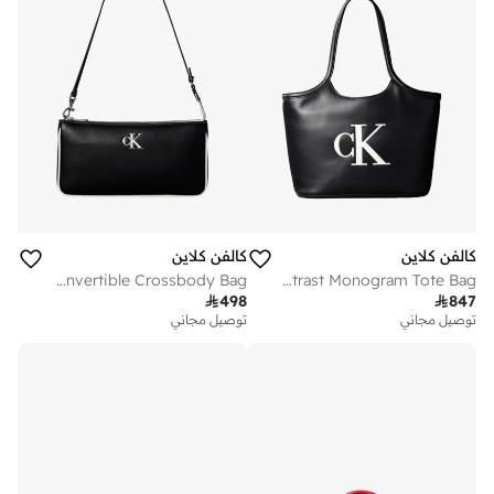
كالفن كلاين
كالفن كلاين
Contrast Logo Convertible Crossbody Bag
Contrast Monogram Tote Bag

498

847
توصيل مجاني
توصيل مجاني