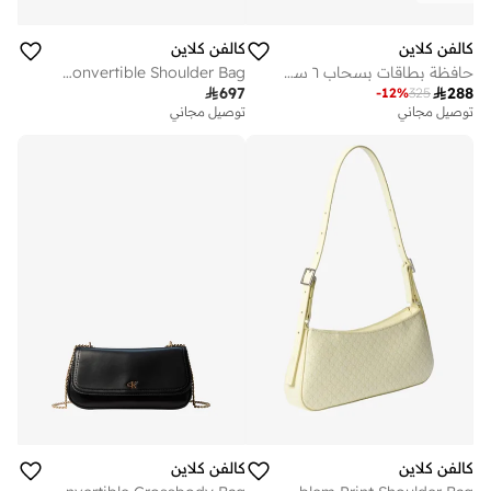
كالفن كلاين
كالفن كلاين
حافظة بطاقات بسحاب ٦ سي سي
Emblem Jacquard Convertible Shoulder Bag

697

288
-
12
%
325
توصيل مجاني
توصيل مجاني
كالفن كلاين
كالفن كلاين