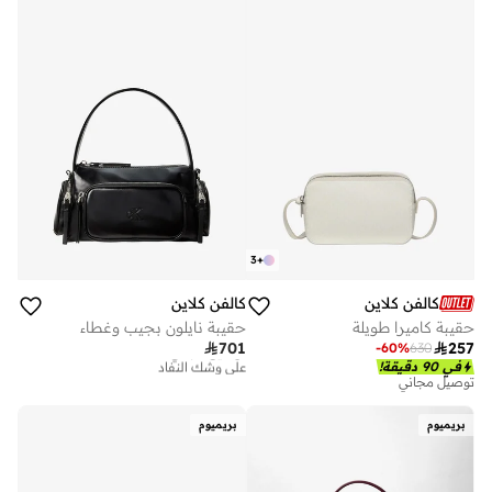
3
+
كالفن كلاين
كالفن كلاين
حقيبة كاميرا طويلة
حقيبة نايلون بجيب وغطاء

701

257
-
60
%
630
توصيل مجاني
على وشك النفاد
في 90 دقيقة!
توصيل مجاني
توصيل مجاني
على وشك النفاد
بريميوم
بريميوم