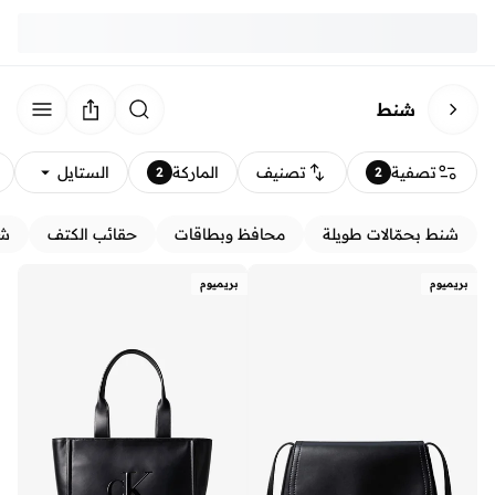
شنط
تصفية
تصنيف
الماركة
الستايل
2
2
شنط بحمّالات طويلة
محافظ وبطاقات
حقائب الكتف
شن
بريميوم
بريميوم