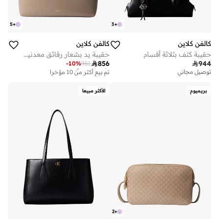
5
+
3
+
كالفن كلاين
كالفن كلاين
حقيبة كتف بثلاثة أقسام
حقيبة يد بشعار رقائق معدنية مع جيب

856

944
-
10
%
951
توصيل مجاني
تم بيع أكثر من 10 مؤخرا
توصيل مجاني
توصيل مجاني
تم بيع أكثر من 10 مؤخرا
بريميوم
الأكثر مبيعا
2
+