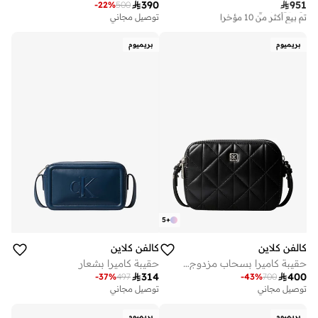

390

951
-
22
%
500
توصيل مجاني
تم بيع أكثر من 10 مؤخرا
توصيل مجاني
توصيل مجاني
تم بيع أكثر من 10 مؤخرا
بريميوم
بريميوم
5
+
كالفن كلاين
كالفن كلاين
حقيبة كاميرا بسحاب مزدوج وشعار مطرز
حقيبة كاميرا بشعار

314

400
-
37
%
497
-
43
%
700
توصيل مجاني
توصيل مجاني
بريميوم
بريميوم