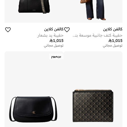
كالفن كلاين
كالفن كلاين
حقيبة كتف جانبية موسعة بنقش شعار الجاكار
حقيبة يد بشعار

1,015

1,015
توصيل مجاني
توصيل مجاني
بريميوم