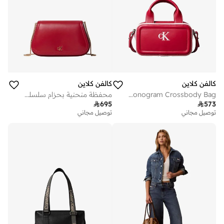
كالفن كلاين
كالفن كلاين
Contrast Monogram Crossbody Bag
محفظة منحنية بحزام سلسلة وشعار اسمي

695

573
توصيل مجاني
توصيل مجاني