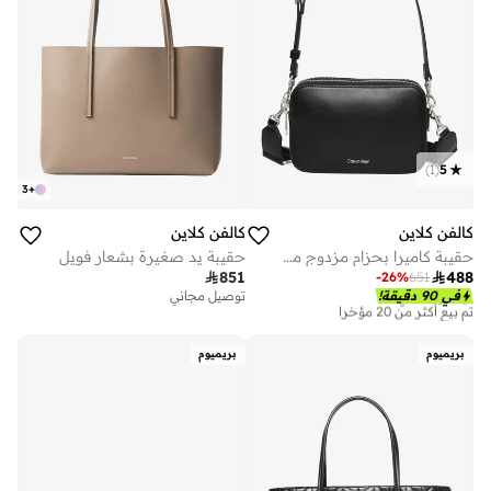
)
1
(
5
3
+
كالفن كلاين
كالفن كلاين
حقيبة كاميرا بحزام مزدوج من النسيج
حقيبة يد صغيرة بشعار فويل

851

488
-
26
%
651
توصيل مجاني
في 90 دقيقة!
توصيل مجاني
تم بيع أكثر من 20 مؤخرا
توصيل مجاني
تم بيع أكثر من 20 مؤخرا
بريميوم
بريميوم