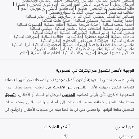
أمريكان إيجل
أحذية بوما
نايكي
فور إيفر 21
أزياء كويز
لانجري لا سينزا
ماك لمستحضرات التجميل
مانغو
أزياء مانغو
نايكي اير فورس
ألدو
حقائب تيد بيكر
حقائب جيس
قلادات سواروفسكي
فساتين ايلا ليمتد ايديشن
اتش اند ام
شارلوت تيلبري
بلايز نسائية
أحذية رياضية نسائية
سنيكرز نسائية
أحذية فلات نسائية
أحذية بكعب نسائية
أحذية مريحة نسائية
أطقم نسائية
بليسوت نسائية
اكسسوارات نسائية
منتجات عناية بالشعر نسائية
بيكيني نسائية
بناطيل نسائية
تنانير نسائية
تيشيرتات نسائية
جاكيتات نسائية
ساعات نسائية
شموع معطرة
حقائب يد
حقائب نسائية
شورتات نسائية
صنادل نسائية
جينزات كالفن كلاين
المطبخ
ليقنز نسائية
ملابس سباحة قطعة واحدة
جينزات نسائية
مجوهرات نسائية
أزياء نسائية
ملابس نوم نسائية
ملابس شاطئ نسائية
أزياء مقاسات كبيرة
فساتين عصرية مريحة
سويتشيرتات نسائية
أطقم هدايا نسائية
أظافر
الوجهة الأفضل للتسوق عبر الإنترنت في السعودية
يقدم لك متجر نمشي السعودية أونلاين أفضل مجموعة من المنتجات من أشهر العلامات
التجارية ليكون وجهتك الأولى
للتسوق عبر الإنترنت
في الرياض وجدة وكافة مدن
السعودية الأخرى. تألق بأرقى تصاميم
الملابس
للرجال أو النساء أو الأطفال، و
تسوق
مستلزمات المنزل لإضافة بعض التجديدات إلى أنحاء منزلك، واقتني مستحضرات
التجميل بكافة أنواعها، واحصلي على كل ما تحتاجينه من منتجات الأطفال والرضّع، كل
ذلك وأكثر في مكان واحد.
عن نمشي
أفضل العلامات التجارية في السعودية
أشهر الماركات
يضم متجر نمشي السعودية أونلاين مجموعة ضخمة من المنتجات من أفضل العلامات
عن نمشي
نايك