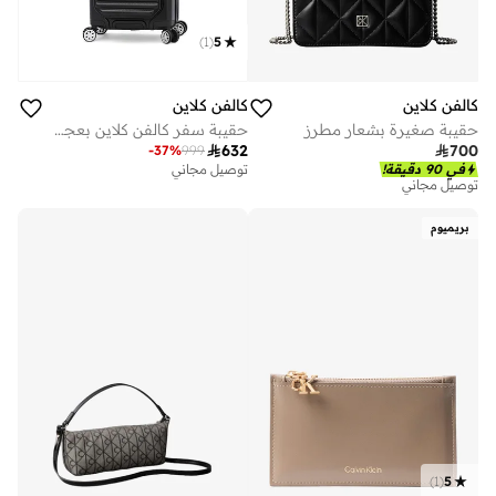
)
1
(
5
كالفن كلاين
كالفن كلاين
حقيبة صغيرة بشعار مطرز
حقيبة سفر كالفن كلاين بعجلات دوارة صلبة بوصة مع قفل قابلة للتوسيع وخفيفة الوزن

700

632
-
37
%
999
في 90 دقيقة!
توصيل مجاني
توصيل مجاني
بريميوم
)
1
(
5