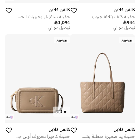
كالفن كلاين
كالفن كلاين
حقيبة كتف بثلاثة جيوب
حقيبة ساتشِل بحبيبات الحصى

1,094

944
توصيل مجاني
توصيل مجاني
بريميوم
بريميوم
)
2
(
5
3
+
3
+
كالفن كلاين
كالفن كلاين
حقيبة يد صغيرة مبطنة بشعار مطرز
حقيبة كاميرا بحروف أولى جريئة