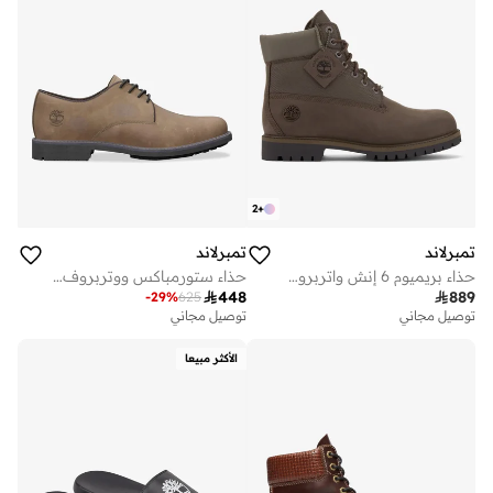
2
+
تمبرلاند
تمبرلاند
حذاء بريميوم 6 إنش واتربروف للرجال
حذاء ستورمباكس ووتربروف للرجال

448

889
-
29
%
625
توصيل مجاني
توصيل مجاني
الأكثر مبيعا