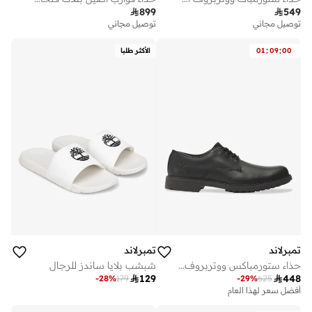

899

549
توصيل مجاني
توصيل مجاني
:
:
00
09
01
الأكثر طلبا
تمبرلاند
تمبرلاند
حذاء ستورمباكس ووتربروف للرجال
شبشب بلايا ساندز للرجال

129

448
-
28
%
179
-
29
%
625
أفضل سعر لهذا العام
توصيل مجاني