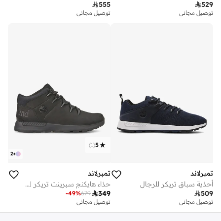

555

529
توصيل مجاني
توصيل مجاني
)
1
(
5
2
+
تمبرلاند
تمبرلاند
أحذية سباق تريكر للرجال
حذاء هايكنج سبرينت تريكر للرجال

349

509
-
49
%
679
توصيل مجاني
توصيل مجاني
على وشك النفاد
توصيل مجاني