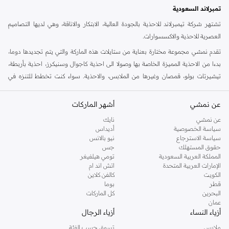
على وشك النفاد
تمبرلاند السعودية
تشتهر شركة تيمبرلاند للاحذية بالجودة العالية، الابتكار والاناقة، وهي لديها التصاميم
العصرية للاحذية والاكسسوارات.
تقدم نمشي مجموعة مختارة بعناية من ستايلات هذه الماركة والتي يتم تجديدها دوما،
بدءا من الاحذية المميزة الخاصة بها وصولا الى احذية كاجوال وسنيكرز، احذية بأربطة،
تيشيرتات بولو، قمصان وغيرها من الملابس، والاحذية. سواء كنت تخطط للتنزه في
الخارج او كنت ستسافر في عطلة نهاية الاسبوع، فهذا ستايل مناسب لاوقات خارج العمل
في افضل حالاته. هنا في نمشي، لدينا مجموعة متزايدة من الستايلات للرجال، النساء
عن نمشي
أشهر الماركات
والاطفال، كل ذلك في مكان واحد.
عن نمشي
نايك
تسوق تمبرلاند اون لاين الرياض
سياسة الخصوصية
أديداس
سياسة الاسترجاع
نيو بالانس
تعرف احذية تمبرلاند بصلابتها، مهارتها الحرفية وستايلها. جنبا الى جنب مع الجزم
حقوق المستهلك
جس
الاسطورية، لدينا جميع احتياجاتك الكاجوال الاخرى في متجر تمبرلاند اون لاين في
المملكة العربية السعودية
تومي هيلفيغر
الإمارات العربية المتحدة
اتش اند ام
نمشي. يمكن العثور على جزم، احذية رياضية وغيرها من الستايلات الاخرى التي ستجدها
الكويت
كالفن كلاين
في مجموعة تمبرلاند اون لاين. تسوق احذية تمبرلاند اون لاين واحصل على خدمة تسليم
قطر
بوما
سريع الى عتبة دارك.
البحرين
كل الماركات
عمان
أزياء النساء
أزياء الرجال
ملابس
تسوق حسب الفئة