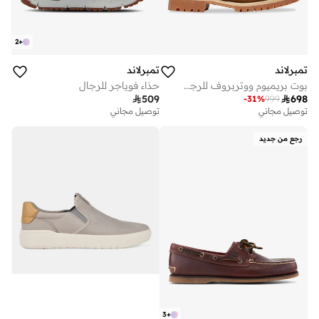
2
+
تمبرلاند
تمبرلاند
بوت بريميوم ووتربروف للرجال
حذاء فوياجر للرجال

509

698
-
31
%
999
توصيل مجاني
توصيل مجاني
رجع من جديد
3
+