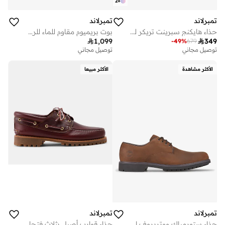
2
+
تمبرلاند
تمبرلاند
حذاء هايكنج سبرينت تريكر للرجال
بوت بريميوم مقاوم للماء للرجال

1,099

349
-
49
%
679
توصيل مجاني
توصيل مجاني
على وشك النفاد
توصيل مجاني
الأكثر مشاهدة
الأكثر مبيعا
على وشك النفاد
تمبرلاند
تمبرلاند
حذاء ستورمباك ووتربروف اوكسفورد للرجال
حذاء قوارب أصيل بثلاث فتحات رباط للرجال