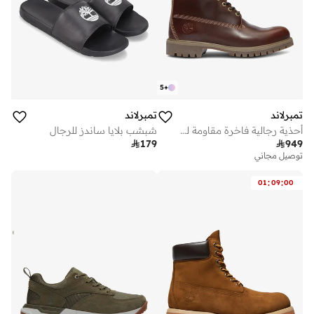
5
+
تمبرلاند
تمبرلاند
أحذية رجالية فاخرة مقاومة للماء بطول بوصات
شبشب بلايا ساندز للرجال

179

949
توصيل مجاني
:
:
01
09
00