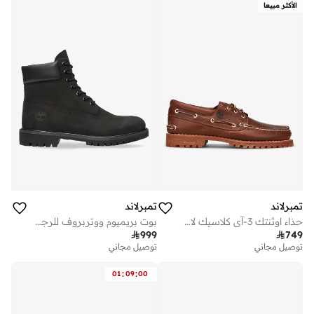
أفضل سعر لهذا العام
الأكثر مبيعا
توصيل مجاني
تمبرلاند
تمبرلاند
حذاء اوثنتك 3-آي كلاسيك لاج للرجال
بوت بريميوم ووتربروف للرجال

999

749
توصيل مجاني
توصيل مجاني
:
:
01
09
00