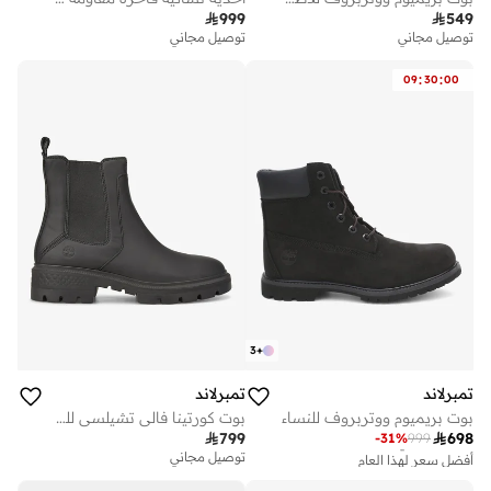

999

549
توصيل مجاني
توصيل مجاني
:
:
09
30
00
3
+
تمبرلاند
تمبرلاند
بوت بريميوم ووتربروف للنساء
بوت كورتينا فالي تشيلسي للنساء
أفضل سعر لهذا العام

799

698
توصيل مجاني
-
31
%
999
توصيل مجاني
أفضل سعر لهذا العام
توصيل مجاني