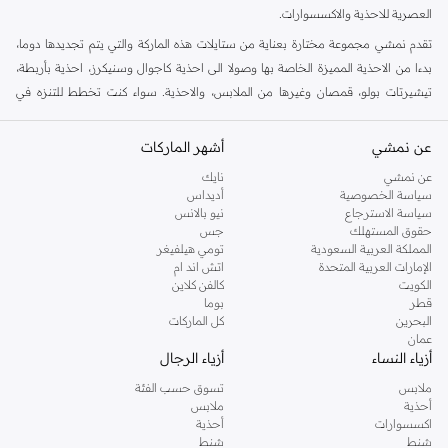
العصرية للاحذية والاكسسوارات.
تقدم نمشي مجموعة مختارة بعناية من ستايلات هذه الماركة والتي يتم تجديدها دوما،
بدءا من الاحذية المميزة الخاصة بها وصولا الى احذية كاجوال وسنيكرز، احذية بأربطة،
تيشيرتات بولو، قمصان وغيرها من الملابس، والاحذية. سواء كنت تخطط للتنزه في
الخارج او كنت ستسافر في عطلة نهاية الاسبوع، فهذا ستايل مناسب لاوقات خارج العمل
في افضل حالاته. هنا في نمشي، لدينا مجموعة متزايدة من الستايلات للرجال، النساء
عن نمشي
أشهر الماركات
والاطفال، كل ذلك في مكان واحد.
عن نمشي
نايك
تسوق تمبرلاند اون لاين الرياض
سياسة الخصوصية
أديداس
سياسة الاسترجاع
نيو بالانس
تعرف احذية تمبرلاند بصلابتها، مهارتها الحرفية وستايلها. جنبا الى جنب مع الجزم
حقوق المستهلك
جس
الاسطورية، لدينا جميع احتياجاتك الكاجوال الاخرى في متجر تمبرلاند اون لاين في
المملكة العربية السعودية
تومي هيلفيغر
الإمارات العربية المتحدة
اتش اند ام
نمشي. يمكن العثور على جزم، احذية رياضية وغيرها من الستايلات الاخرى التي ستجدها
الكويت
كالفن كلاين
في مجموعة تمبرلاند اون لاين. تسوق احذية تمبرلاند اون لاين واحصل على خدمة تسليم
قطر
بوما
سريع الى عتبة دارك.
البحرين
كل الماركات
عمان
أزياء النساء
أزياء الرجال
ملابس
تسوق حسب الفئة
أحذية
ملابس
اكسسوارات
أحذية
شنط
شنط