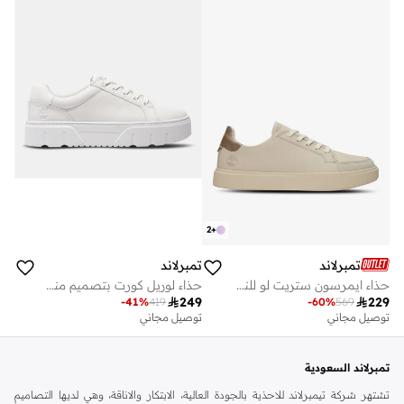
2
+
تمبرلاند
تمبرلاند
حذاء ايمرسون ستريت لو للنساء
حذاء لوريل كورت بتصميم منخفض للنساء

249

229
-
41
%
419
-
60
%
569
توصيل مجاني
توصيل مجاني
تمبرلاند السعودية
تشتهر شركة تيمبرلاند للاحذية بالجودة العالية، الابتكار والاناقة، وهي لديها التصاميم