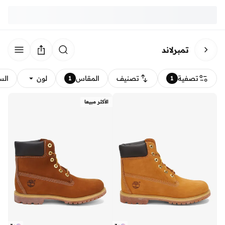
تمبرلاند
تصفية
تصنيف
المقاس
لون
الس
1
1
الأكثر مبيعا