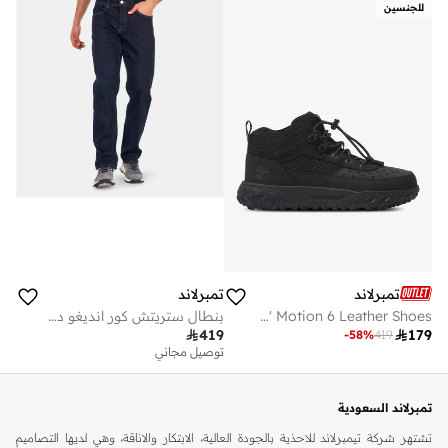
للجنسين
تمبرلاند
تمبرلاند
Kids' Motion 6 Leather Shoes
بنطال ستريتش كور انديغو دينيم للرجال

419

179
-
58
%
419
توصيل مجاني
تمبرلاند السعودية
تشتهر شركة تيمبرلاند للاحذية بالجودة العالية، الابتكار والاناقة، وهي لديها التصاميم