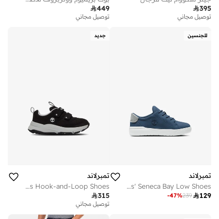

449

395
توصيل مجاني
توصيل مجاني
للجنسين
جديد
تمبرلاند
تمبرلاند
Kids' Motion Access Hook-and-Loop Shoes
Kids' Seneca Bay Low Shoes

315

129
-
47
%
239
توصيل مجاني