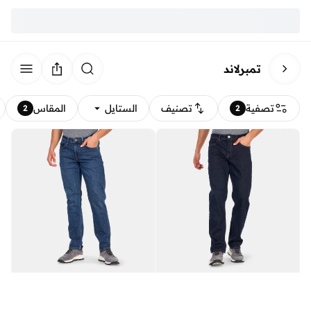
تمبرلاند
تصفية
تصنيف
الستايل
المقاس
2
2