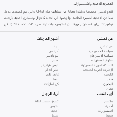
العصرية للاحذية والاكسسوارات.
تقدم نمشي مجموعة مختارة بعناية من ستايلات هذه الماركة والتي يتم تجديدها دوما،
بدءا من الاحذية المميزة الخاصة بها وصولا الى احذية كاجوال وسنيكرز، احذية بأربطة،
تيشيرتات بولو، قمصان وغيرها من الملابس، والاحذية. سواء كنت تخطط للتنزه في
الخارج او كنت ستسافر في عطلة نهاية الاسبوع، فهذا ستايل مناسب لاوقات خارج العمل
في افضل حالاته. هنا في نمشي، لدينا مجموعة متزايدة من الستايلات للرجال، النساء
عن نمشي
أشهر الماركات
والاطفال، كل ذلك في مكان واحد.
عن نمشي
نايك
تسوق تمبرلاند اون لاين الرياض
سياسة الخصوصية
أديداس
سياسة الاسترجاع
نيو بالانس
تعرف احذية تمبرلاند بصلابتها، مهارتها الحرفية وستايلها. جنبا الى جنب مع الجزم
حقوق المستهلك
جس
الاسطورية، لدينا جميع احتياجاتك الكاجوال الاخرى في متجر تمبرلاند اون لاين في
المملكة العربية السعودية
تومي هيلفيغر
الإمارات العربية المتحدة
اتش اند ام
نمشي. يمكن العثور على جزم، احذية رياضية وغيرها من الستايلات الاخرى التي ستجدها
الكويت
كالفن كلاين
في مجموعة تمبرلاند اون لاين. تسوق احذية تمبرلاند اون لاين واحصل على خدمة تسليم
قطر
بوما
سريع الى عتبة دارك.
البحرين
كل الماركات
عمان
أزياء النساء
أزياء الرجال
ملابس
تسوق حسب الفئة
أحذية
ملابس
اكسسوارات
أحذية
شنط
شنط