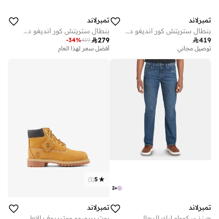
تمبرلاند
تمبرلاند
بنطال ستريتش كور انديغو دينيم للرجال
بنطال ستريتش كور انديغو دينيم للرجال

279

419
-
34
%
419
توصيل مجاني
أفضل سعر لهذا العام
توصيل مجاني
أفضل سعر لهذا العام
توصيل مجاني
)
1
(
5
2
+
تمبرلاند
تمبرلاند
جينز سكووام ليك للرجال
بوت بريميوم ووتربروف للاطفال الرضع