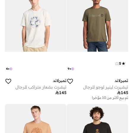
)
1
(
5
4
+
9
+
تمبرلاند
تمبرلاند
تيشيرت لينير لوجو للرجال
تيشرت بشعار متراكب للرجال

145

145
تم بيع أكثر من 10 مؤخرا