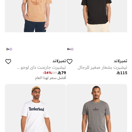
2
+
8
+
تمبرلاند
تمبرلاند
تيشيرت بشعار صغير للرجال
تيشيرت جارمنت داي لوجو جرافيك للرجال

79

115
-
34
%
119
أفضل سعر لهذا العام