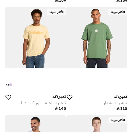

169

169
الأكثر مبيعا
الأكثر مبيعا
4
+
تمبرلاند
تمبرلاند
تيشرت بشعار
تيشرت بشعار نورث وود للرجال

145

115
الأكثر مبيعا