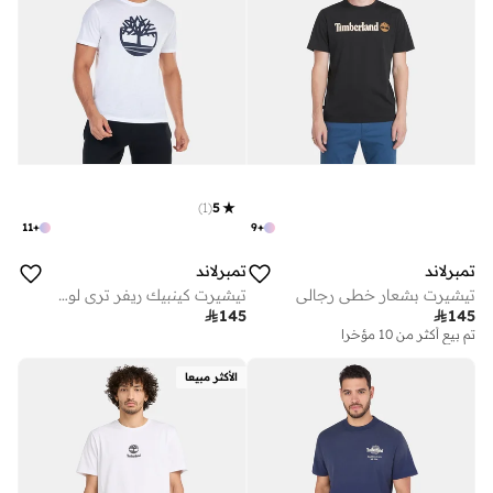
)
1
(
5
11
+
9
+
تمبرلاند
تمبرلاند
تيشيرت بشعار خطي رجالي
تيشيرت كينبيك ريفر تري لوجو للرجال

145

145
تم بيع أكثر من 10 مؤخرا
الأكثر مبيعا