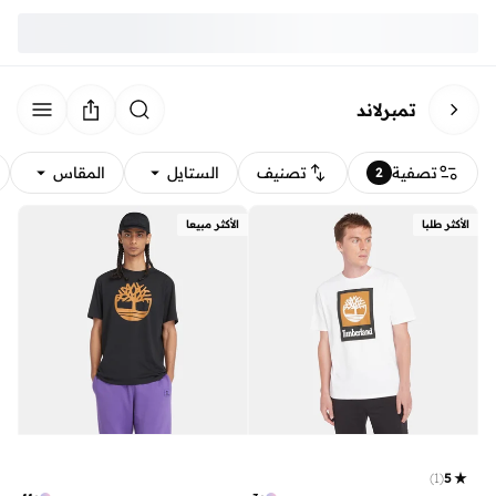
تمبرلاند
تصفية
تصنيف
الستايل
المقاس
2
الأكثر طلبا
الأكثر مبيعا
)
1
(
5