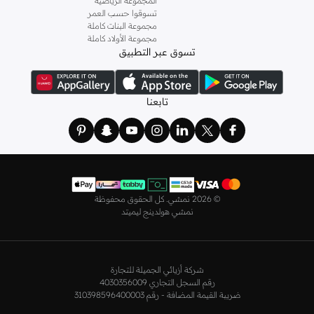
المجموعة الرياضية
تسوقوا حسب العمر
مجموعة البنات كاملة
مجموعة الأولاد كاملة
تسوق عبر التطبيق
تابعنا
©
2026 نمشي. كل الحقوق محفوظة
نمشي هولدينج ليميتد
شركة أزيائي الجميلة للتجارة
رقم السجل التجاري 4030356009
ضريبة القيمة المضافة - رقم 310398596400003