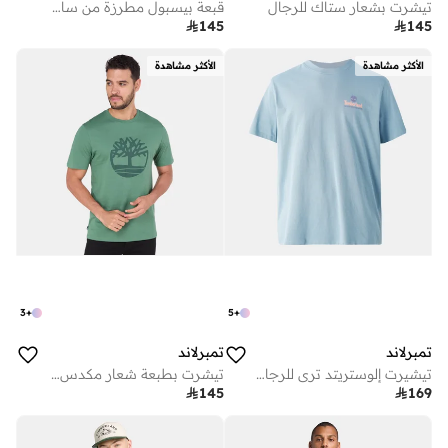
تيشرت بشعار ستاك للرجال
قبعة بيسبول مطرزة من ساوند فيو

145

145
الأكثر مشاهدة
الأكثر مشاهدة
3
+
5
+
تمبرلاند
تمبرلاند
تيشيرت إلوستريتد تري للرجال
تيشرت بطبعة شعار مكدس للرجال

145

169