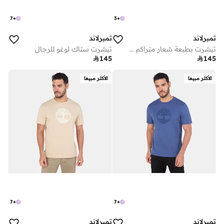
7
+
3
+
تمبرلاند
تمبرلاند
تيشرت بطبعة شعار متراكم للرجال
تيشرت ستاك لوغو للرجال

145

145
الأكثر مبيعا
الأكثر مبيعا
7
+
7
+
تمبرلاند
تمبرلاند