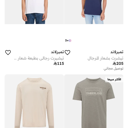
3
+
تمبرلاند
تمبرلاند
تيشرت بشعار للرجال
تيشيرت رجالي بطبعة شعار صغير

115

205
توصيل مجاني
الأكثر مبيعا