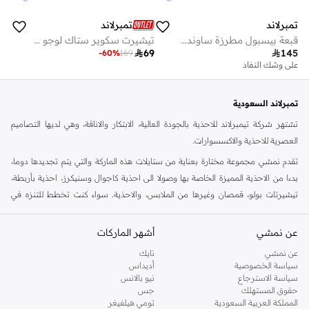
تمبرلاند
تمبرلاند
قبعة بيسبول مطرزة ساوندفيو
تيشيرت سكوير ستاك لوجو للرجال

69

145
-
60
%
169
على وشك النفاد
تمبرلاند السعودية
تشتهر شركة تيمبرلاند للاحذية بالجودة العالية، الابتكار والاناقة، وهي لديها التصاميم
العصرية للاحذية والاكسسوارات.
تقدم نمشي مجموعة مختارة بعناية من ستايلات هذه الماركة والتي يتم تجديدها دوما،
بدءا من الاحذية المميزة الخاصة بها وصولا الى احذية كاجوال وسنيكرز، احذية بأربطة،
تيشيرتات بولو، قمصان وغيرها من الملابس، والاحذية. سواء كنت تخطط للتنزه في
الخارج او كنت ستسافر في عطلة نهاية الاسبوع، فهذا ستايل مناسب لاوقات خارج العمل
في افضل حالاته. هنا في نمشي، لدينا مجموعة متزايدة من الستايلات للرجال، النساء
عن نمشي
أشهر الماركات
والاطفال، كل ذلك في مكان واحد.
عن نمشي
نايك
تسوق تمبرلاند اون لاين الرياض
سياسة الخصوصية
أديداس
سياسة الاسترجاع
نيو بالانس
تعرف احذية تمبرلاند بصلابتها، مهارتها الحرفية وستايلها. جنبا الى جنب مع الجزم
حقوق المستهلك
جس
الاسطورية، لدينا جميع احتياجاتك الكاجوال الاخرى في متجر تمبرلاند اون لاين في
المملكة العربية السعودية
تومي هيلفيغر