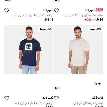
11
+
3
+
تمبرلاند
تمبرلاند
تيشيرت سكوير ستاك لوجو للرجال
تيشيرت كينبيك ريفر تري لوجو للرجال

145

69
-
60
%
169
الأكثر مبيعا
الأكثر مبيعا
)
1
(
5
4
+
تمبرلاند
تمبرلاند
تيشرت بشعار للرجال
تيشرت بطبعة شعار مربع مكدس للرجال