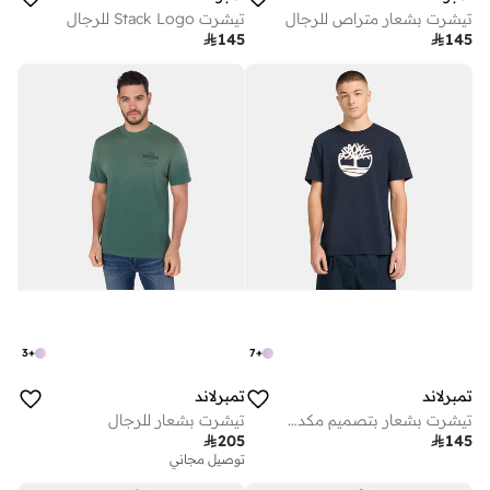
تيشرت بشعار متراص للرجال
تيشرت Stack Logo للرجال

145

145
3
+
7
+
تمبرلاند
تمبرلاند
تيشرت بشعار بتصميم مكدس للرجال
تيشرت بشعار للرجال

205

145
توصيل مجاني