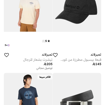
)
1
(
5
3
+
تمبرلاند
تمبرلاند
قبعة بيسبول مطرزة من كوبر هيل
تيشرت بشعار للرجال

205

145
توصيل مجاني
الأكثر مبيعا