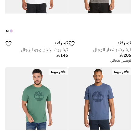
5
+
تمبرلاند
تمبرلاند
تيشرت بشعار للرجال
تيشيرت لينيار لوجو للرجال

145

205
توصيل مجاني
الأكثر مبيعا
الأكثر مبيعا