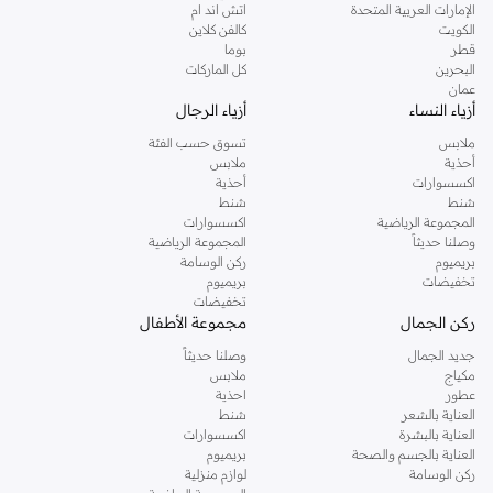
الإمارات العربية المتحدة
اتش اند ام
نمشي. يمكن العثور على جزم، احذية رياضية وغيرها من الستايلات الاخرى التي ستجدها
الكويت
كالفن كلاين
في مجموعة تمبرلاند اون لاين. تسوق احذية تمبرلاند اون لاين واحصل على خدمة تسليم
قطر
بوما
سريع الى عتبة دارك.
البحرين
كل الماركات
عمان
أزياء النساء
أزياء الرجال
ملابس
تسوق حسب الفئة
أحذية
ملابس
اكسسوارات
أحذية
شنط
شنط
المجموعة الرياضية
اكسسوارات
وصلنا حديثاً
المجموعة الرياضية
بريميوم
ركن الوسامة
تخفيضات
بريميوم
تخفيضات
ركن الجمال
مجموعة الأطفال
جديد الجمال
وصلنا حديثاً
مكياج
ملابس
عطور
احذية
العناية بالشعر
شنط
العناية بالبشرة
اكسسوارات
العناية بالجسم والصحة
بريميوم
ركن الوسامة
لوازم منزلية