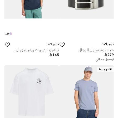
11
+
تمبرلاند
تمبرلاند
حزام ريفرسبول للرجال
تيشيرت كينبيك ريفر تري لوجو للرجال

145

279
توصيل مجاني
الأكثر مبيعا