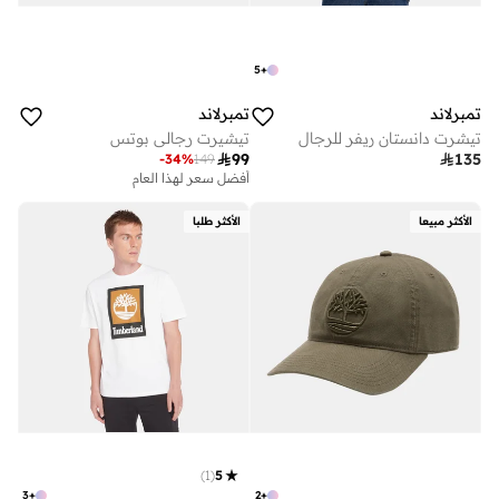
5
+
تمبرلاند
تمبرلاند
تيشرت دانستان ريفر للرجال
تيشيرت رجالي بوتس

99

135
-
34
%
149
أفضل سعر لهذا العام
الأكثر مبيعا
الأكثر طلبا
)
1
(
5
3
+
2
+