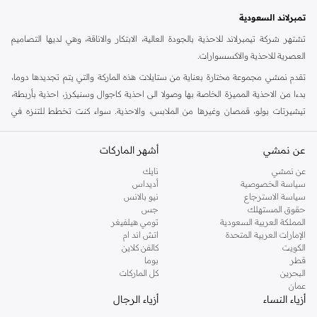
تمبرلاند السعودية
تشتهر شركة تيمبرلاند للاحذية بالجودة العالية، الابتكار والاناقة، وهي لديها التصاميم
العصرية للاحذية والاكسسوارات.
تقدم نمشي مجموعة مختارة بعناية من ستايلات هذه الماركة والتي يتم تجديدها دوما،
بدءا من الاحذية المميزة الخاصة بها وصولا الى احذية كاجوال وسنيكرز، احذية بأربطة،
تيشيرتات بولو، قمصان وغيرها من الملابس، والاحذية. سواء كنت تخطط للتنزه في
الخارج او كنت ستسافر في عطلة نهاية الاسبوع، فهذا ستايل مناسب لاوقات خارج العمل
في افضل حالاته. هنا في نمشي، لدينا مجموعة متزايدة من الستايلات للرجال، النساء
عن نمشي
أشهر الماركات
والاطفال، كل ذلك في مكان واحد.
عن نمشي
نايك
تسوق تمبرلاند اون لاين الرياض
سياسة الخصوصية
أديداس
سياسة الاسترجاع
نيو بالانس
تعرف احذية تمبرلاند بصلابتها، مهارتها الحرفية وستايلها. جنبا الى جنب مع الجزم
حقوق المستهلك
جس
الاسطورية، لدينا جميع احتياجاتك الكاجوال الاخرى في متجر تمبرلاند اون لاين في
المملكة العربية السعودية
تومي هيلفيغر
الإمارات العربية المتحدة
اتش اند ام
نمشي. يمكن العثور على جزم، احذية رياضية وغيرها من الستايلات الاخرى التي ستجدها
الكويت
كالفن كلاين
في مجموعة تمبرلاند اون لاين. تسوق احذية تمبرلاند اون لاين واحصل على خدمة تسليم
قطر
بوما
سريع الى عتبة دارك.
البحرين
كل الماركات
عمان
أزياء النساء
أزياء الرجال