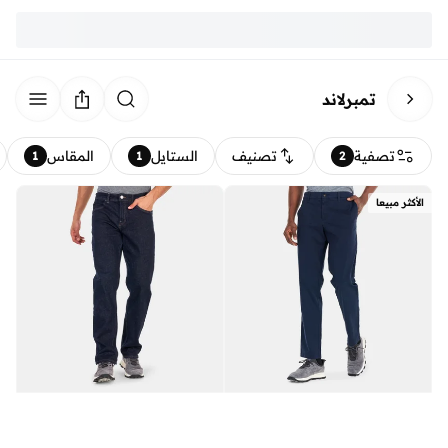
تمبرلاند
تصفية
تصنيف
الستايل
المقاس
1
1
2
الأكثر مبيعا