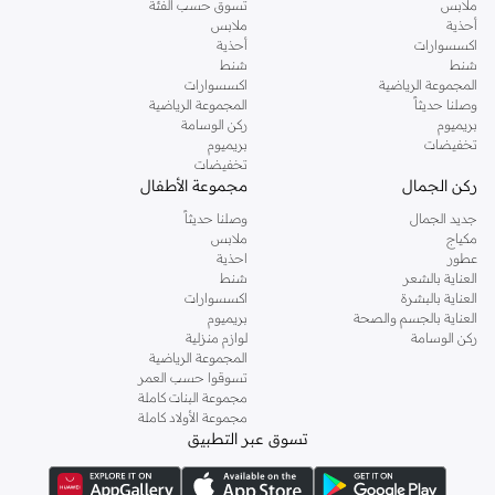
ملابس
تسوق حسب الفئة
أحذية
ملابس
اكسسوارات
أحذية
شنط
شنط
المجموعة الرياضية
اكسسوارات
وصلنا حديثاً
المجموعة الرياضية
بريميوم
ركن الوسامة
تخفيضات
بريميوم
تخفيضات
ركن الجمال
مجموعة الأطفال
جديد الجمال
وصلنا حديثاً
مكياج
ملابس
عطور
احذية
العناية بالشعر
شنط
العناية بالبشرة
اكسسوارات
العناية بالجسم والصحة
بريميوم
ركن الوسامة
لوازم منزلية
المجموعة الرياضية
تسوقوا حسب العمر
مجموعة البنات كاملة
مجموعة الأولاد كاملة
تسوق عبر التطبيق